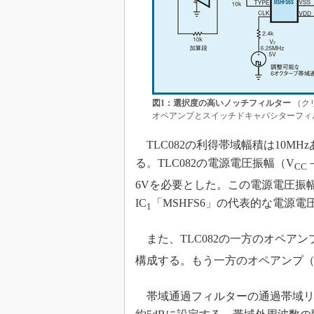
図1：選択度の高いノッチフィルター
（ク
オペアンプとスイッチドキャパシターフィ
TLC082の利得帯域幅積は10M
る。TLC082の電源電圧振幅（V
CC
6Vを必要とした。この電源電圧振
IC
「MSHFS6」の代表的な電源電
1
また、TLC082の一方のオペアンプ
構成する。もう一方のオペアンプ（
帯域通過フィルターの通過帯域リ