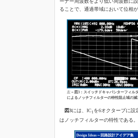
ーナー周波数をより低い周波数に
ることで、通過帯域において位相が
左＝
図3：スイッチドキャパシターフィルター
によるノッチフィルターの特性阻止域の減衰
図3
には、IC
を6オクターブに設
1
はノッチフィルターの特性である。
Design Ideas～回路設計アイデア集