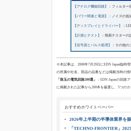
【アナログ機能回路】
：フィルター
【パワー関連と電源】
：ノイズの低
【ディスプレイとドライバー】
：L
【計測とテスト】
：簡易テスターの
【信号源とパルス処理】
：その他の
※本記事は、2008年7月29日にEDN Jap
の所属や社名、部品の品番などは掲載当時の情
「珠玉の電気回路200選」
：EDN Japanの回路
に掲載された記事から200本を厳選し、5つの
おすすめホワイトペーパー
2026年上半期の半導体業界を振
「TECHNO-FRONTIER」2