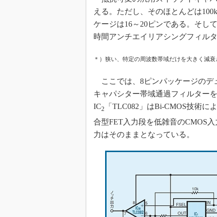
える。ただし、そのほとんどは100
めざせ高効率！ モーター
座
ケージは16～20ピンである。そ
Bluetooth mesh入門
時間アンチエイリアシングフィル
「SPICEの仕組みとその
最新記事一覧
＊）狭い、特定の周波数帯域だけを大きく減衰
計測器メーカーから見た5
ここでは、8ピンパッケージのデュ
USB Type-Cの登場で評
キャパシター帯域通過フィルターを
う変わる？
IC
「TLC082」はBi-CMOS技
IoT時代の無線規格を知る【
2
編】
合型FET入力段を低雑音のCMO
IoT時代の無線規格を知る【
力はそのままとなっている。
編】