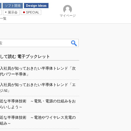
ソフト開発
Design Ideas
展示会
SPECIAL
マイページ
一覧
「電源技術」
イバ
して読む 電子ブックレット
入社員が知っておきたい半導体トレンド「次
代パワー半導体」
入社員が知っておきたい半導体トレンド「エ
ジAI」
近な半導体技術 ～電気・電源の仕組みをお
らいしよう～
近な半導体技術 ～電池やワイヤレス充電の
組み～