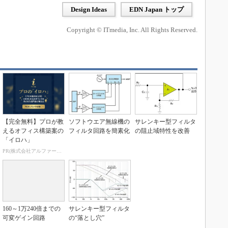
Design Ideas
EDN Japan トップ
Copyright © ITmedia, Inc. All Rights Reserved.
【完全無料】プロが教
ソフトウエア無線機の
サレンキー型フィルタ
えるオフィス構築案の
フィルタ回路を簡素化
の阻止域特性を改善
「イロハ」
PR(株式会社アルファーテクノ)
160～1万240倍までの
サレンキー型フィルタ
可変ゲイン回路
の“落とし穴”