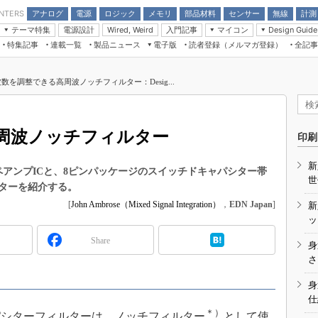
アナログ
電源
ロジック
メモリ
部品材料
センサー
無線
計測
ENTERS
テーマ特集
電源設計
入門記事
マイコン
Wired, Weird
Design Guide
アナログ機能回路
受動部品
特集記事
連載一覧
製品ニュース
電子版
読者登録（メルマガ登録）
全記事
計測機器
Microchip情報
モーター入門
マイコン講座
CEATEC
パワー関連と電源
機構部品
場から
EDN Japan×EE Times Japan統合電
EdgeTech＋
タイミングデバイス
オンデマンドセミナー
Q&Aで学ぶマイコン講座
子版
ディスプレイとドラ
数を調整できる高周波ノッチフィルター：Desig...
録
TECHNO-FRONTIER
マイコン入門!! 必携用語集
電子ブックレット
計測とテスト
“徹底”活
組込み/エッジコンピューティング展
信号源とパルス信号
周波ノッチフィルター
人とくるま展
印刷
/DCコン
Wired, Weird
AUTOMOTIVE WORLD
新
講座
ペアンプICと、8ピンパッケージのスイッチドキャパシター帯
世
ターを紹介する。
[
John Ambrose（Mixed Signal Integration）
，
EDN Japan
]
新
ッ
Share
身
座
さ
基礎知識
身
仕
DCとノイ
＊）
シターフィルターは、ノッチフィルター
として使