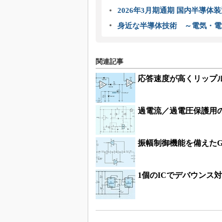
2026年3月期通期 国内半導体
身近な半導体技術 ～電気・電
関連記事
応答速度が高くリップ
過電流／過電圧保護用
振幅制御機能を備えたG
1個のICでデバウンス