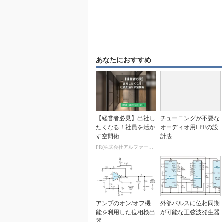
あなたにおすすめ
【経営者必見】出社し
チューニングが不要な
たくなる！社員を活か
オーディオ用LPFの設
す空間術
計法
PR(株式会社アルファーテクノ)
アンプのオン/オフ機
外部パルスに位相同期
能を利用した位相検出
が可能な正弦波発生器
器