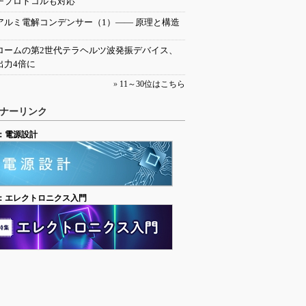
チプロトコルも対応
アルミ電解コンデンサー（1）―― 原理と構造
ロームの第2世代テラヘルツ波発振デバイス、
出力4倍に
»
11～30位はこちら
ナーリンク
：電源設計
：エレクトロニクス入門