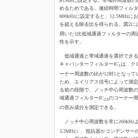
約5dBに設定する。帯域外周波数
めるためである。連続時間フィル
800kHzに設定すると、12.5MHzにお
を超える除去比を得られる。図2には
用いた3次低域通過フィルターの周
性を示す。
低域通過と帯域通過を選択できる
キャパシターフィルターIC
は、ク
1
ーナー周波数の比が12対1となって
ため、エイリアス信号によって測
る前の段階で、ノッチ中心周波数の
域通過フィルターIC
のコーナー周
2A
の歪み成分を測定できる。
ノッチ中心周波数を常に260kHz
3.3MHz）、抵抗器かコンデンサ