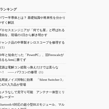
ランキング
パワー半導体とは？ 基礎知識や将来性を分かり
やすく解説
プロセスエンジニアが「何でも屋」と呼ばれる
理由を、現場の1日から解き明かす
ジャンク品の中華製オシロスコープを修理する
（1）
20年と短命だった「PowerPC」、旧Freescaleが
粘るもArmに勝てず
電源は電解コン総取っ換えだけでは直らな
い！ ―― パワコンの修理（1）
低周波ノイズ抑制に効果 「Silent Switcher 3」
に42V入力品が登場
カメラなしで見守り可能 アンテナ一体型ミリ
波レーダー
Bluetooth 6対応の超小型BLEモジュール、マル