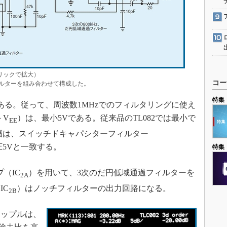
リックで拡大）
コー
ルターを組み合わせて構成した。
特集
Hzある。従って、周波数1MHzでのフィルタリングに使え
－V
）は、最小5Vである。従来品のTL082では最小で
EE
幅は、スイッチドキャパシターフィルター
圧5Vと一致する。
特集
（IC
）を用いて、3次のだ円低域通過フィルターを
2A
IC
）はノッチフィルターの出力回路になる。
2B
ップルは、