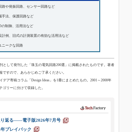
回路や発振回路、センサー回路など
減手法、保護回路など
EDの制御、活用法など
設計例、旧式の計測装置の有効な活用法など
ユニークな回路
an臨時増刊として発刊した「珠玉の電気回路200選」に掲載されたものです。著者
報ですので、あらかじめご了承ください。
アイデア寄稿コラム「Design Ideas」を1冊にまとめたもの。2001～2008年
カテゴリーに分けて収録した。
り返る――電子版2026年7月号
025年プレイバック