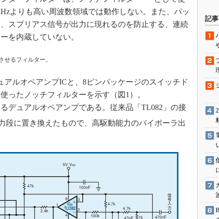
kHzよりも高い周波数領域では動作しない。また、パッ
駆動入門講
記事
して、スプリアス信号が出力に現れるのを防止する、連続
ターを内蔵していない。
活用設計」
させるフィルター。
G
アルオペアンプICと、8ピンパッケージのスイッチド
価試験はど
使ったノッチフィルターを示す（図1）。
術によるデュアルオペアンプである。従来品「TL082」の接
Thread
S入力段に置き換えたもので、高駆動能力のバイポーラ出
Z-Wave