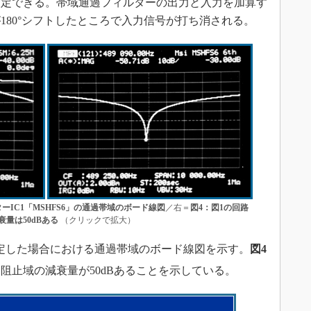
設定できる。帯域通過フィルターの出力と入力を加算す
180°シフトしたところで入力信号が打ち消される。
IC1「MSHFS6」の通過帯域のボード線図
／右＝
図4：図1の回路
量は50dBある
（クリックで拡大）
定した場合における通過帯域のボード線図を示す。
図4
阻止域の減衰量が50dBあることを示している。