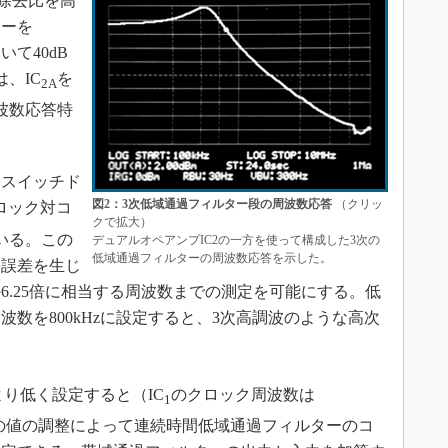
の除去比を高
ターを
いて40dB
、IC
を
2A
波数応答特
スイッチド
図2：3次低域通過フィルター段の周波数応答
（クリッ
ロック対コ
クで拡大）
いる。この
デュアルオペアンプIC2の一方を使って構成した3次の
低域通過フィルターの周波数応答を示した。
定誤差を生じ
6.25倍に相当する周波数までの測定を可能にする。低
波数を800kHzに設定すると、3次高調波のような高次
より低く設定すると（IC
のクロック周波数は
1
ーの値の調整によって連続時間低域通過フィルターのコ