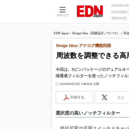
DESIGN C
FEATURED
モーター
LSI
メディア
ARCHIVES
電源設計
マイコン
プロセスエンジニアの現
カーボンニュートラルへの挑戦
FPGA
EDN Japan
>
Design Idea（回路設計ノウハウ）
>
周波
マイクロプロセッサ懐古
IoT×製造業
中堅技術者に贈る電子部品
Design Ideas アナログ機能回路
つながるクルマ
用講座
周波数を調整できる高
エレクトロニクス入門
たった2つの式で始めるDC
バーターの設計
5G（EE Times Japan）
DC-DCコンバーター活用
今回は、8ピンパッケージのデュアルオ
医療エレ（EE Times Japan）
域通過フィルターを使ったノッチフィル
Wired, Weird
製品解剖（EE Times Japan）
2016年09月29日 11時30分 公開
マイコン講座
Q&Aで学ぶマイコン講座
印刷する
見る
高速シリアル伝送技術講
選択度の高いノッチフィルター
記録計／データロガーの
アナログ設計のきほん／A
ズ編
抵抗可変の汎用スイッチドキャパ