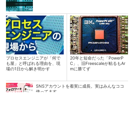
プロセスエンジニアが「何で
20年と短命だった「PowerP
も屋」と呼ばれる理由を、現
C」、旧Freescaleが粘るもAr
場の1日から解き明かす
mに勝てず
SNSアカウントを着実に成長。実はみんなココ
使ってます。
PR(Dreaw合同会社)
低周波ノイズ抑制に効果 「Silent Switcher
3」に42V入力品が登...