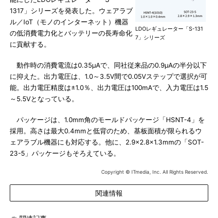
1317」シリーズを発表した。ウェアラブ
ル／IoT（モノのインターネット）機器
LDOレギュレーター「S-131
の低消費電力化とバッテリーの長寿命化
7」シリーズ
に貢献する。
動作時の消費電流は0.35μAで、同社従来品の0.9μAの半分以下
に抑えた。出力電圧は、1.0～3.5V間で0.05Vステップで選択が可
能。出力電圧精度は±1.0％、出力電圧は100mAで、入力電圧は1.5
～5.5Vとなっている。
パッケージは、1.0mm角のモールドパッケージ「HSNT-4」を
採用。高さは最大0.4mmと低背のため、基板面積が限られるウ
ェアラブル機器にも対応する。他に、2.9×2.8×1.3mmの「SOT-
23-5」パッケージもそろえている。
Copyright © ITmedia, Inc. All Rights Reserved.
関連情報