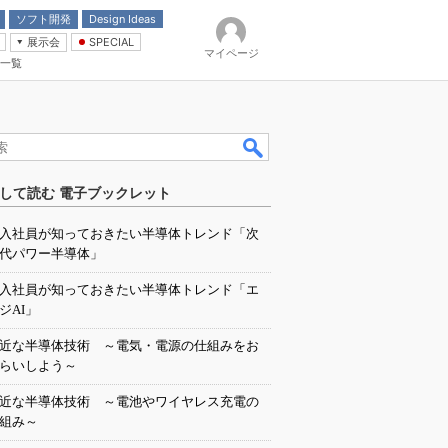
ソフト開発
Design Ideas
展示会
SPECIAL
マイページ
一覧
「電源技術」
イバ
して読む 電子ブックレット
入社員が知っておきたい半導体トレンド「次
代パワー半導体」
入社員が知っておきたい半導体トレンド「エ
ジAI」
近な半導体技術 ～電気・電源の仕組みをお
らいしよう～
近な半導体技術 ～電池やワイヤレス充電の
組み～