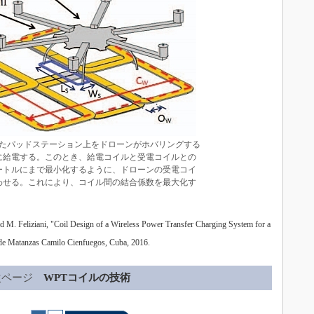
たパッドステーション上をドローンがホバリングする
に給電する。このとき、給電コイルと受電コイルとの
ートルにまで最小化するように、ドローンの受電コイ
わせる。これにより、コイル間の結合係数を最大化す
 Feliziani, "Coil Design of a Wireless Power Transfer Charging System for a
y de Matanzas Camilo Cienfuegos, Cuba, 2016.
次ページ
WPTコイルの技術