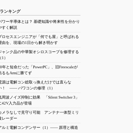
ランキング
パワー半導体とは？ 基礎知識や将来性を分かり
やすく解説
プロセスエンジニアが「何でも屋」と呼ばれる
理由を、現場の1日から解き明かす
ジャンク品の中華製オシロスコープを修理する
（1）
20年と短命だった「PowerPC」、旧Freescaleが
粘るもArmに勝てず
電源は電解コン総取っ換えだけでは直らな
い！ ―― パワコンの修理（1）
低周波ノイズ抑制に効果 「Silent Switcher 3」
に42V入力品が登場
カメラなしで見守り可能 アンテナ一体型ミリ
波レーダー
アルミ電解コンデンサー（1）―― 原理と構造