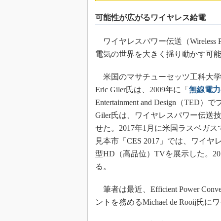
めざせ高効率！ モーター
可能性が広がるワイヤレス給電
座
Bluetooth mesh入門
ワイヤレスパワー伝送（Wireless P
「SPICEの仕組みとその
電気の世界を大きく揺り動かす可
最新記事一覧
計測器メーカーから見た5
米国のマサチューセッツ工科大学（MI
USB Type-Cの登場で評
Eric Giler氏は、2009年に「
無線電力
う変わる？
Entertainment and Des
IoT時代の無線規格を知る【
Giler氏は、ワイヤレスパワー伝
編】
せた。2017年1月に米国ラスベ
IoT時代の無線規格を知る【
見本市「CES 2017」では、ワ
編】
型HD（高品位）TVを展示した。2
る。
筆者は最近、Efficient Power
ントを務めるMichael de Roo