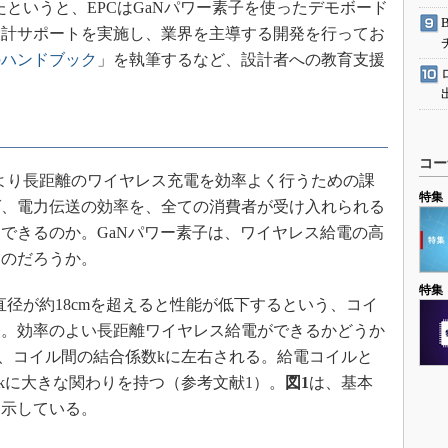
ったというと、EPCはGaNパワー素子を使ったデモボード
設計サポートを実施し、業界を主導する開発を行ってお
のハンドブック
」を執筆するなど、設計者への教育支援
コー
は、より長距離のワイヤレス充電を効率よく行うための課
特集
ば、電力伝送の効率を、全ての消費者が受け入れられる
できるのか。GaNパワー素子は、ワイヤレス給電の高
つのだろうか。
特集
の直径が約18cmを超えると性能が低下するという、コイ
た。効率のよい長距離ワイヤレス給電ができるかどうか
、コイル間の結合係数kに左右される。給電コイルと
kに大きな関わりを持つ（参考文献1）。
図1
は、基本
を示している。