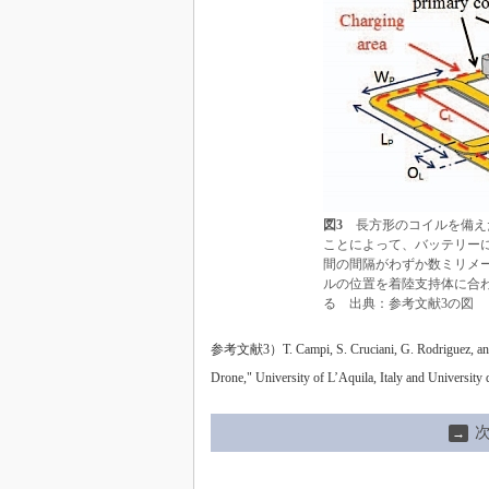
図3
長方形のコイルを備え
ことによって、バッテリー
間の間隔がわずか数ミリメ
ルの位置を着陸支持体に合
る 出典：参考文献3の図
参考文献3）T. Campi, S. Cruciani, G. Rodriguez, and M.
Drone," University of L’Aquila, Italy and Universit
→