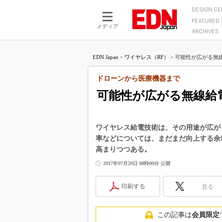
DESIGN C
FEATURED
モーター
LSI
メディア
ARCHIVES
電源設計
マイコン
プロセスエンジニアの現
カーボンニュートラルへの挑戦
FPGA
EDN Japan
>
ワイヤレス（RF）
>
可能性が広がる無線
マイクロプロセッサ懐古
IoT×製造業
中堅技術者に贈る電子部品
ドローンから医療機器まで
つながるクルマ
用講座
可能性が広がる無線給
エレクトロニクス入門
たった2つの式で始めるDC
バーターの設計
5G（EE Times Japan）
DC-DCコンバーター活用
医療エレ（EE Times Japan）
ワイヤレス給電技術は、その用途が広が
Wired, Weird
率などについては、まだまだ向上する余
製品解剖（EE Times Japan）
高まりつつある。
マイコン講座
2017年07月20日 08時00分 公開
Q&Aで学ぶマイコン講座
高速シリアル伝送技術講
印刷する
見る
記録計／データロガーの
アナログ設計のきほん／A
この記事は
会員限定
ズ編