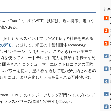
駆動入門講
記事
ower Transfer、以下WPT）技術は、近い将来、電力や
活用設計」
能性がある。
G
T）からスピンオフしたWiTricityの社長を務める
価試験はど
のデモ
」と題して、米国の非営利団体Technology,
ign（TED）でプレゼンテーションを行った。このとき行ったデモで
Thread
送技術を使ってスマートテレビに電力を供給する様子を見
ガスで開催されたコンシューマーエレクトロニクスの国際
Z-Wave
イヤレスパワーを使い、壁の板を通して電力が供給される43
017年には、より進化したデモを見られる可能性があ
 Conversion（EPC）のエンジニアリング部門バイスプレジデ
ij氏にワイヤレスパワーの課題と将来性を尋ねた。