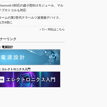
Bluetooth 6対応の超小型BLEモジュール、マル
チプロトコルも対応
ロームの第2世代テラヘルツ波発振デバイス、
出力4倍に
»
11～30位はこちら
ナーリンク
：電源設計
：エレクトロニクス入門