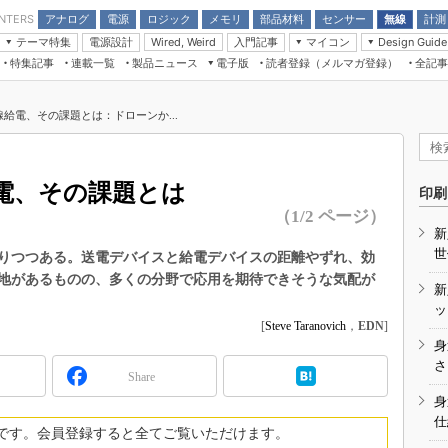
アナログ
電源
ロジック
メモリ
部品材料
センサー
無線
計測
ENTERS
テーマ特集
電源設計
入門記事
マイコン
Wired, Weird
Design Guide
アナログ機能回路
受動部品
特集記事
連載一覧
製品ニュース
電子版
読者登録（メルマガ登録）
全記事
計測機器
Microchip情報
モーター入門
マイコン講座
CEATEC
パワー関連と電源
機構部品
場から
EDN Japan×EE Times Japan統合電
EdgeTech＋
タイミングデバイス
オンデマンドセミナー
Q&Aで学ぶマイコン講座
子版
ディスプレイとドラ
給電、その課題とは：ドローンか...
録
TECHNO-FRONTIER
マイコン入門!! 必携用語集
電子ブックレット
計測とテスト
“徹底”活
組込み/エッジコンピューティング展
信号源とパルス信号
電、その課題とは
人とくるま展
印刷
/DCコン
Wired, Weird
（1/2 ページ）
AUTOMOTIVE WORLD
新
講座
世
りつつある。送電デバイスと給電デバイスの距離やずれ、効
地があるものの、多くの分野で応用を期待できそうな気配が
新
ッ
[
Steve Taranovich
，
EDN
]
身
座
さ
Share
基礎知識
身
仕
DCとノイ
です。会員登録すると全てご覧いただけます。