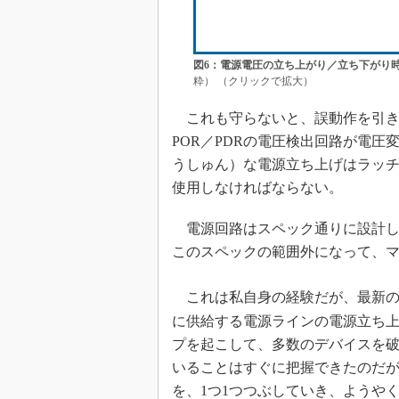
図6：電源電圧の立ち上がり／立ち下がり
粋） （クリックで拡大）
これも守らないと、誤動作を引き
POR／PDRの電圧検出回路が電
うしゅん）な電源立ち上げはラッ
使用しなければならない。
電源回路はスペック通りに設計し
このスペックの範囲外になって、
これは私自身の経験だが、最新の
に供給する電源ラインの電源立ち
プを起こして、多数のデバイスを
いることはすぐに把握できたのだ
を、1つ1つつぶしていき、ようや