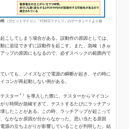
時間
（32ビットマイコン「STM32ファミリ」のデータシートより抜
起こしてしまう場合がある。誤動作の原因としては、
圧変動に追従できずに誤動作を起こす。また、急峻（きゅ
チアップの原因にもなるので、必ずスペックの範囲内で
ていても、ノイズなどで電源の瞬断が起き、その時に
マイコンが再起動しない例がある。
＊）
テスター
を導入した際に、テスターからマイコン
上がり時間が急峻すぎて、テストするたびにラッチアッ
破壊したことがある。この時、ラッチアップが起こって
が、なかなか原因が分からなかった。思い当たる原因
く電源の立ち上がりが影響していることが判明した。結