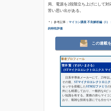
局、電源を2段階立ち上げにして対
苦い思い出がある。
＊）参考記事：
マイコン講座 不良解析編（1）
的特性評価
この連載
筆者プロフィール
菅井 賢（すがい まさる）
（STマイクロエレクトロニクス マ
日系半導体メーカーにて、25年以
その後、
STマイクロエレクトロニク
セッサを搭載した
STM32ファミリ
の
外にも精通しており、一般的な4ビッ
い知識を有する。業務の傍らマイコ
おり、複雑な技術を誰にでも分かり