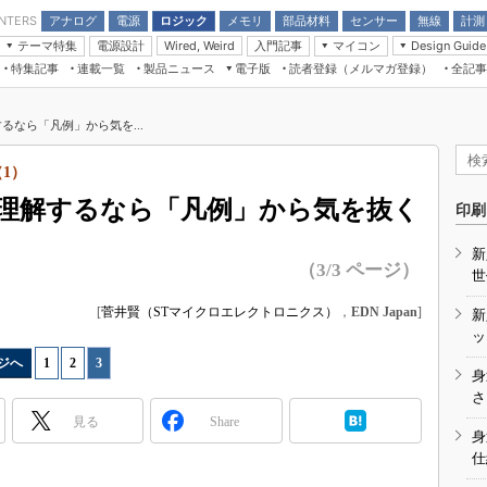
アナログ
電源
ロジック
メモリ
部品材料
センサー
無線
計測
ENTERS
テーマ特集
電源設計
入門記事
マイコン
Wired, Weird
Design Guide
アナログ機能回路
受動部品
特集記事
連載一覧
製品ニュース
電子版
読者登録（メルマガ登録）
全記事
計測機器
Microchip情報
モーター入門
マイコン講座
CEATEC
パワー関連と電源
機構部品
場から
EDN Japan×EE Times Japan統合電
EdgeTech＋
タイミングデバイス
オンデマンドセミナー
Q&Aで学ぶマイコン講座
子版
ディスプレイとドラ
るなら「凡例」から気を...
録
TECHNO-FRONTIER
マイコン入門!! 必携用語集
電子ブックレット
計測とテスト
“徹底”活
1）
組込み/エッジコンピューティング展
信号源とパルス信号
理解するなら「凡例」から気を抜く
人とくるま展
印刷
/DCコン
Wired, Weird
AUTOMOTIVE WORLD
新
講座
（3/3 ページ）
世
[
菅井賢（STマイクロエレクトロニクス）
，
EDN Japan
]
新
ッ
ジへ
1
|
2
|
3
身
座
さ
見る
Share
基礎知識
身
仕
DCとノイ