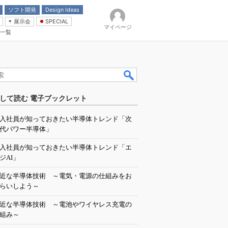
ソフト開発
Design Ideas
展示会
SPECIAL
マイページ
一覧
「電源技術」
イバ
して読む 電子ブックレット
入社員が知っておきたい半導体トレンド「次
代パワー半導体」
入社員が知っておきたい半導体トレンド「エ
ジAI」
近な半導体技術 ～電気・電源の仕組みをお
らいしよう～
近な半導体技術 ～電池やワイヤレス充電の
組み～