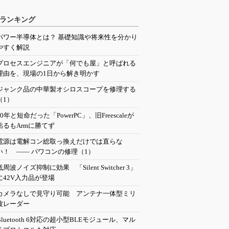
ランキング
パワー半導体とは？ 基礎知識や将来性を分かり
やすく解説
プロセスエンジニアが「何でも屋」と呼ばれる
理由を、現場の1日から解き明かす
ジャンク品の中華製オシロスコープを修理する
（1）
20年と短命だった「PowerPC」、旧Freescaleが
粘るもArmに勝てず
電源は電解コン総取っ換えだけでは直らな
い！ ―― パワコンの修理（1）
低周波ノイズ抑制に効果 「Silent Switcher 3」
に42V入力品が登場
カメラなしで見守り可能 アンテナ一体型ミリ
波レーダー
Bluetooth 6対応の超小型BLEモジュール、マル