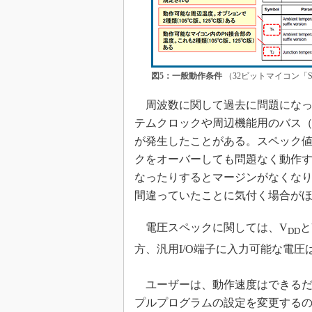
図5：一般動作条件
（32ビットマイコン「
周波数に関して過去に問題になっ
テムクロックや周辺機能用のバス（A
が発生したことがある。スペック
クをオーバーしても問題なく動作
なったりするとマージンがなくな
間違っていたことに気付く場合が
電圧スペックに関しては、V
と
DD
方、汎用I/O端子に入力可能な電圧
ユーザーは、動作速度はできるだ
プルプログラムの設定を変更する