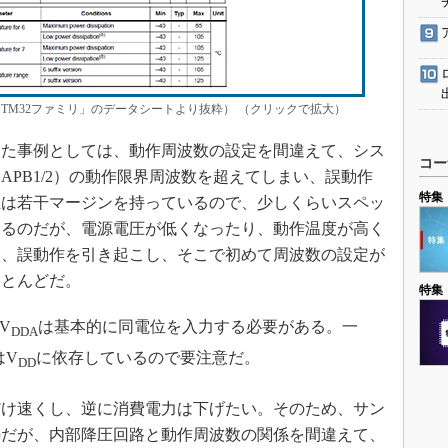
STM32ファミリ」のデータシートより抜粋） （クリックで拡大）
た事例としては、動作周波数の設定を間違えて、シス
コー
PB1/2）の動作限界周波数を超えてしまい、誤動作
特集
値は若干マージンを持っているので、少しくらいスペッ
するのだが、電源電圧が低くなったり、動作温度が高く
り、誤動作を引き起こし、そこで初めて周波数の設定が
ほとんどだ。
特集
V
は基本的に同電位を入力する必要がある。一
DDA
はV
に依存しているので要注意だ。
DD
け速くし、逆に消費電力は下げたい。そのため、サン
のだが、内部降圧回路と動作周波数の関係を間違えて、