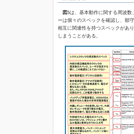
めざせ高効率！ モーター
座
図5
は、基本動作に関する周波数
ーは個々のスペックを確認し、順
Bluetooth mesh入門
相互に関連性を持つスペックがあ
「SPICEの仕組みとその
最新記事一覧
しまうことがある。
計測器メーカーから見た5
USB Type-Cの登場で評
う変わる？
IoT時代の無線規格を知る【
編】
IoT時代の無線規格を知る【
編】