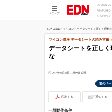
DESIGN C
FEATURED
モーター
LSI
メディア
ARCHIVES
電源設計
マイコン
プロセスエンジニアの現
カーボンニュートラルへの挑戦
FPGA
EDN Japan
>
マイコン
>
データシートを正しく理解す
マイクロプロセッサ懐古
IoT×製造業
中堅技術者に贈る電子部品
マイコン講座 データシートの読み方編（
つながるクルマ
用講座
データシートを正しく
エレクトロニクス入門
たった2つの式で始めるDC
バーターの設計
な
5G（EE Times Japan）
DC-DCコンバーター活用
医療エレ（EE Times Japan）
Wired, Weird
製品解剖（EE Times Japan）
2017年09月26日 11時00分 公開
マイコン講座
Q&Aで学ぶマイコン講座
前のペー
高速シリアル伝送技術講
印刷する
通知する
記録計／データロガーの
アナログ設計のきほん／A
一般動作条件
ズ編