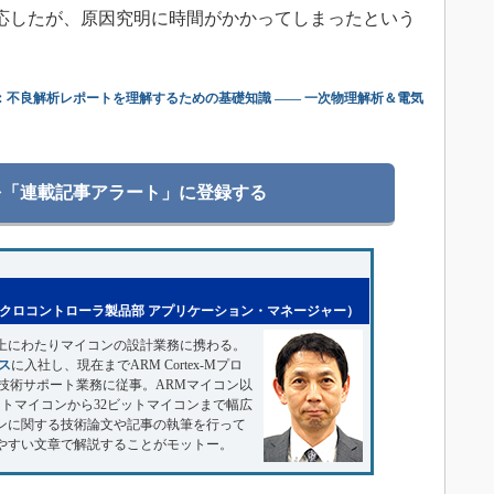
応したが、原因究明に時間がかかってしまったという
：不良解析レポートを理解するための基礎知識 ―― 一次物理解析＆電気
を「連載記事アラート」に登録する
イクロコントローラ製品部 アプリケーション・マネージャー）
上にわたりマイコンの設計業務に携わる。
ス
に入社し、現在までARM Cortex-Mプロ
技術サポート業務に従事。ARMマイコン以
トマイコンから32ビットマイコンまで幅広
ンに関する技術論文や記事の執筆を行って
やすい文章で解説することがモットー。