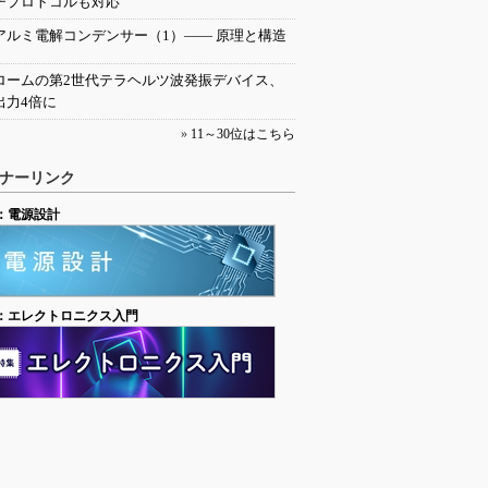
チプロトコルも対応
アルミ電解コンデンサー（1）―― 原理と構造
ロームの第2世代テラヘルツ波発振デバイス、
出力4倍に
»
11～30位はこちら
ナーリンク
：電源設計
：エレクトロニクス入門