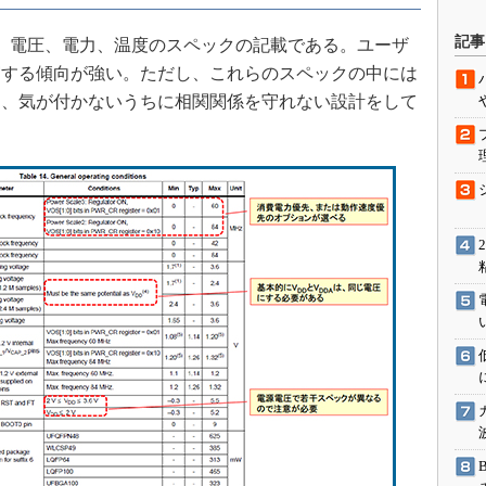
駆動入門講
記事
、電圧、電力、温度のスペックの記載である。ユーザ
守する傾向が強い。ただし、これらのスペックの中には
り、気が付かないうちに相関関係を守れない設計をして
活用設計」
G
価試験はど
Thread
Z-Wave