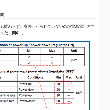
。
時間
も関わらず、案外、守られていないのが電源電圧の立
ックだ（
図6
）。