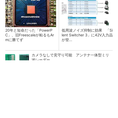
20年と短命だった「PowerP
低周波ノイズ抑制に効果 「Si
C」、旧Freescaleが粘るもAr
lent Switcher 3」に42V入力品
mに勝てず
が登...
カメラなしで見守り可能 アンテナ一体型ミリ
波レーダー
Bluetooth 6対応の超小型BLEモジュール、マル
チプロトコルも対応
「半導体プロセスエンジニア」って何するの？