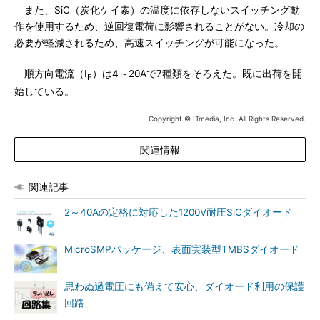
また、SiC（炭化ケイ素）の温度に依存しないスイッチング動
作を使用するため、逆回復電荷に影響されることがない。冷却の
必要が軽減されるため、高速スイッチングが可能になった。
順方向電流（I
）は4～20Aで7種類をそろえた。既に出荷を開
F
始している。
Copyright © ITmedia, Inc. All Rights Reserved.
関連情報
関連記事
2～40Aの定格に対応した1200V耐圧SiCダイオード
MicroSMPパッケージ、表面実装型TMBSダイオード
思わぬ過電圧にも備えて安心、ダイオード利用の保護
回路