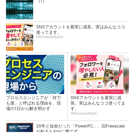
（1）
SNSアカウントを着実に成長。実はみんなココ
使ってます。
PR(Dreaw合同会社)
プロセスエンジニアが「何で
SNSアカウントを着実に成
も屋」と呼ばれる理由を、現
長。実はみんなココ使ってま
場の1日から解き明かす
す。
PR(Dreaw合同会社)
20年と短命だった「PowerPC」、旧Freescale
が粘るもArmに勝てず