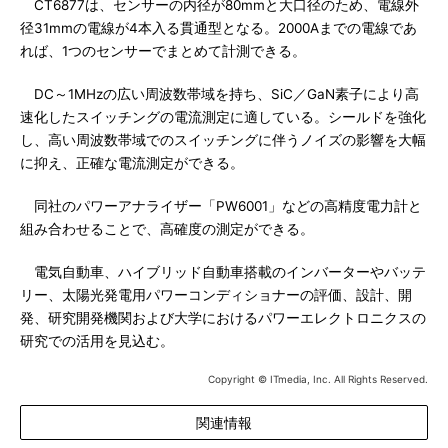
CT6877は、センサーの内径が80mmと大口径のため、電線外
径31mmの電線が4本入る貫通型となる。2000Aまでの電線であ
れば、1つのセンサーでまとめて計測できる。
DC～1MHzの広い周波数帯域を持ち、SiC／GaN素子により高
速化したスイッチングの電流測定に適している。シールドを強化
し、高い周波数帯域でのスイッチングに伴うノイズの影響を大幅
に抑え、正確な電流測定ができる。
同社のパワーアナライザー「PW6001」などの高精度電力計と
組み合わせることで、高確度の測定ができる。
電気自動車、ハイブリッド自動車搭載のインバーターやバッテ
リー、太陽光発電用パワーコンディショナーの評価、設計、開
発、研究開発機関および大学におけるパワーエレクトロニクスの
研究での活用を見込む。
Copyright © ITmedia, Inc. All Rights Reserved.
関連情報