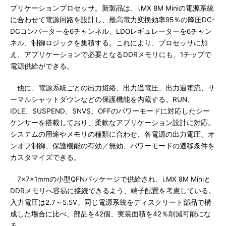
プリケーションプロセッサ。新製品は、i.MX 8M Miniの電源系統
に合わせて電源回路を設計し、最高電力変換効率95％の降圧DC-
DCコンバーターを6チャンネル、LDOレギュレーターを6チャン
ネル、制御ロジックを集積する。これにより、プロセッサに加
え、アプリケーションで必要となるDDRメモリにも、1チップで
電源供給ができる。
他に、電源系統ごとの出力短絡、出力過電圧、出力過電流、サ
ーマルシャットダウンなどの保護機能を内蔵する。RUN、
IDLE、SUSPEND、SNVS、OFFのパワーモードに対応したシー
ケンサーを搭載しており、柔軟なアプリケーション設計に対応。
システムの用途やメモリの種類に合わせ、各電源の出力電圧、オ
ンオフ制御、保護機能の有効／無効、パワーモードの遷移条件を
カスタマイズできる。
7×7×1mmの小型QFNパッケージで供給され、i.MX 8M Miniと
DDRメモリへ容易に接続できるよう、端子配置を考慮している。
入力電圧は2.7～5.5V。同じ電源系統をディスクリート部品で構
成した場合に比べ、部品を42個、実装面積を42％削減可能にな
る。