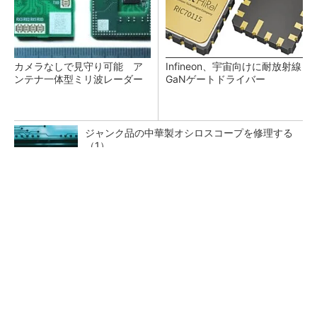
カメラなしで見守り可能 ア
Infineon、宇宙向けに耐放射線
ンテナ一体型ミリ波レーダー
GaNゲートドライバー
ジャンク品の中華製オシロスコープを修理する
（1）
低周波ノイズ抑制に効果 「Silent Switcher
3」に42V入力品が登...
「半導体プロセスエンジニア」って何するの？