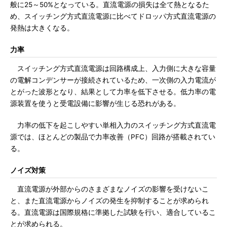
般に25～50%となっている。直流電源の損失は全て熱となるた
め、スイッチング方式直流電源に比べてドロッパ方式直流電源の
発熱は大きくなる。
力率
スイッチング方式直流電源は回路構成上、入力側に大きな容量
の電解コンデンサーが接続されているため、一次側の入力電流が
とがった波形となり、結果として力率を低下させる。低力率の電
源装置を使うと受電設備に影響が生じる恐れがある。
力率の低下を起こしやすい単相入力のスイッチング方式直流電
源では、ほとんどの製品で力率改善（PFC）回路が搭載されてい
る。
ノイズ対策
直流電源が外部からのさまざまなノイズの影響を受けないこ
と、また直流電源からノイズの発生を抑制することが求められ
る。直流電源は国際規格に準拠した試験を行い、適合しているこ
とが求められる。