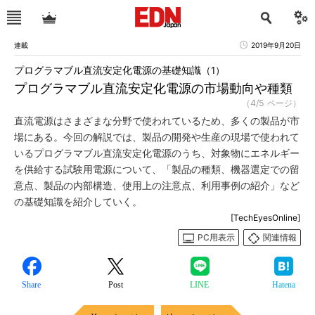
連載
2019年9月20日
プログラマブル直流安定化電源の基礎知識（1）
プログラマブル直流安定化電源の市場動向や種類
（4/5 ページ）
直流電源はさまざまな分野で使われているため、多くの製品が市
場にある。今回の解説では、製品の開発や生産の現場で使われて
いるプログラマブル直流安定化電源のうち、対象物にエネルギー
を供給する試験用電源について、「製品の種類、機器選定での留
意点、製品の内部構造、使用上の注意点、利用事例の紹介」など
の基礎知識を紹介していく。
[TechEyesOnline]
PC用表示
関連情報
Share
Post
LINE
Hatena