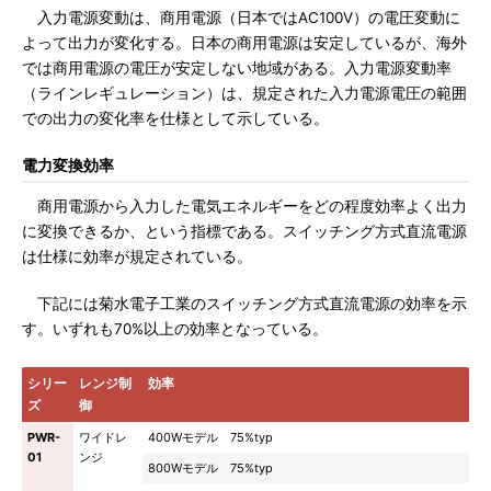
入力電源変動は、商用電源（日本ではAC100V）の電圧変動に
よって出力が変化する。日本の商用電源は安定しているが、海外
では商用電源の電圧が安定しない地域がある。入力電源変動率
（ラインレギュレーション）は、規定された入力電源電圧の範囲
での出力の変化率を仕様として示している。
電力変換効率
商用電源から入力した電気エネルギーをどの程度効率よく出力
に変換できるか、という指標である。スイッチング方式直流電源
は仕様に効率が規定されている。
下記には菊水電子工業のスイッチング方式直流電源の効率を示
す。いずれも70%以上の効率となっている。
シリー
レンジ制
効率
ズ
御
PWR-
ワイドレ
400Wモデル 75%typ
01
ンジ
800Wモデル 75%typ