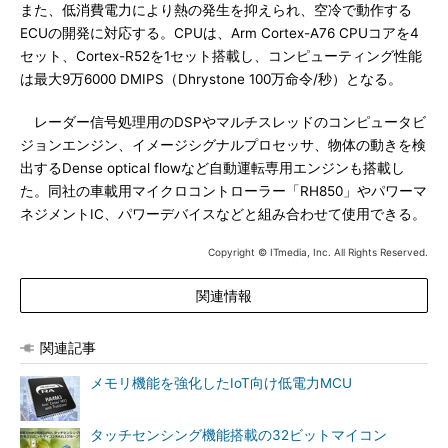
また、低消費電力により熱の発生を抑えられ、空冷で動作する
ECUの開発に対応する。CPUは、Arm Cortex-A76 CPUコアを4
セット、Cortex-R52を1セット搭載し、コンピューティング性能
は最大9万6000 DMIPS（Dhrystone 100万命令/秒）となる。
レーダー信号処理用のDSPやマルチスレッドのコンピュータビ
ジョンエンジン、イメージシグナルプロセッサ、物体の動きを検
出するDense optical flowなど自動運転専用エンジンも搭載し
た。同社の車載用マイクロコントローラー「RH850」やパワーマ
ネジメントIC、パワーデバイスなどと組み合わせて使用できる。
Copyright © ITmedia, Inc. All Rights Reserved.
関連情報
関連記事
メモリ機能を強化したIoT向け低電力MCU
タッチセンシング機能搭載の32ビットマイコン