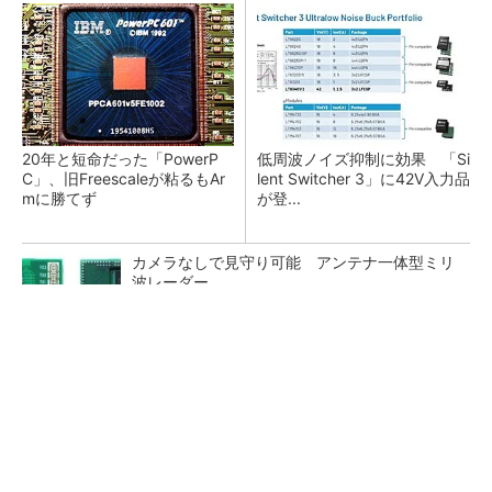
20年と短命だった「PowerP
低周波ノイズ抑制に効果 「Si
C」、旧Freescaleが粘るもAr
lent Switcher 3」に42V入力品
mに勝てず
が登...
カメラなしで見守り可能 アンテナ一体型ミリ
波レーダー
Bluetooth 6対応の超小型BLEモジュール、マル
チプロトコルも対応
「半導体プロセスエンジニア」って何するの？