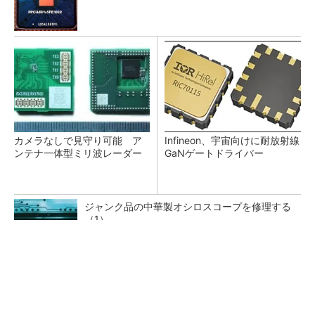
カメラなしで見守り可能 ア
Infineon、宇宙向けに耐放射線
ンテナ一体型ミリ波レーダー
GaNゲートドライバー
ジャンク品の中華製オシロスコープを修理する
（1）
低周波ノイズ抑制に効果 「Silent Switcher
3」に42V入力品が登...