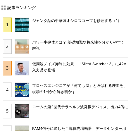
記事ランキング
ジャンク品の中華製オシロスコープを修理する（1）
パワー半導体とは？ 基礎知識や将来性を分かりやすく
解説
低周波ノイズ抑制に効果 「Silent Switcher 3」に42V
入力品が登場
プロセスエンジニアが「何でも屋」と呼ばれる理由を、
現場の1日から解き明かす
ロームの第2世代テラヘルツ波発振デバイス、出力4倍に
PAM4信号に適した半導体光増幅器 データセンター用