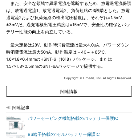
また、安全な領域で異常電流を遮断するため、放電過電流保護
は、放電過電流1、放電過電流2、負荷短絡の3段階とした。放電
過電流2および負荷短絡の検出電圧精度は、それぞれ±1.5mV、
±3mVだ。過充電検出電圧精度は±15mVで、安全性の確保とバッ
テリー性能の向上を両立している。
最大定格は28V、動作時消費電流は最大4.0μA、パワーダウン
時消費電流は最大50nA、動作温度は－40～＋85℃。
1.6×1.8×0.4mmのHSNT-6（1618）パッケージ、または
1.57×1.8×0.5mmのSNT-6Aパッケージで提供する。
Copyright © ITmedia, Inc. All Rights Reserved.
関連情報
関連記事
パワーセービング機能搭載のバッテリー保護IC
BS端子搭載の1セルバッテリー保護IC