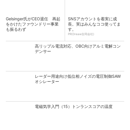
Gelsinger氏がCEO退任 再起
SNSアカウントを着実に成
をかけたファウンドリー事業
長。実はみんなココ使ってま
も振るわず
す。
PR(Dreaw合同会社)
高リップル電流対応、OBC向けアルミ電解コン
デンサー
レーダー用途向け低位相ノイズの電圧制御SAW
オシレーター
電磁気学入門（15）トンランスコアの温度