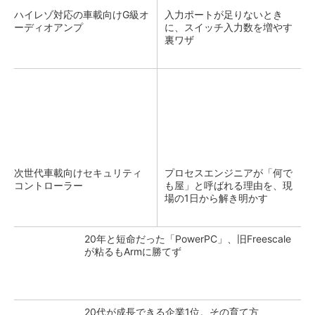
ハイレゾ対応の車載向けG級オ
入力ポートが足りないとき
ーディオアンプ
に、スイッチ入力数を増やす
裏ワザ
次世代車載向けセキュリティ
プロセスエンジニアが「何で
コントローラー
も屋」と呼ばれる理由を、現
場の1日から解き明かす
20年と短命だった「PowerPC」、旧Freescale
が粘るもArmに勝てず
20代が成長できる企業1位。その育て方