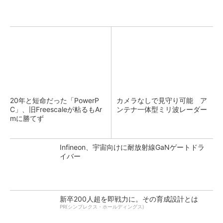
20年と短命だった「PowerP
カメラなしで見守り可能 ア
C」、旧Freescaleが粘るもAr
ンテナ一体型ミリ波レーダー
mに勝てず
Infineon、宇宙向けに耐放射線GaNゲートドラ
イバー
新卒200人超を即戦力に。その育成設計とは
PR(シンプレクス・ホールディングス)