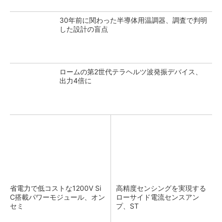
30年前に関わった半導体用温調器、調査で判明
した設計の盲点
ロームの第2世代テラヘルツ波発振デバイス、
出力4倍に
省電力で低コストな1200V Si
高精度センシングを実現する
C搭載パワーモジュール、オン
ローサイド電流センスアン
セミ
プ、ST