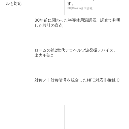
ルも対応
す。
PR(Dreaw合同会社)
30年前に関わった半導体用温調器、調査で判明
した設計の盲点
ロームの第2世代テラヘルツ波発振デバイス、
出力4倍に
対称／非対称暗号を統合したNFC対応非接触IC