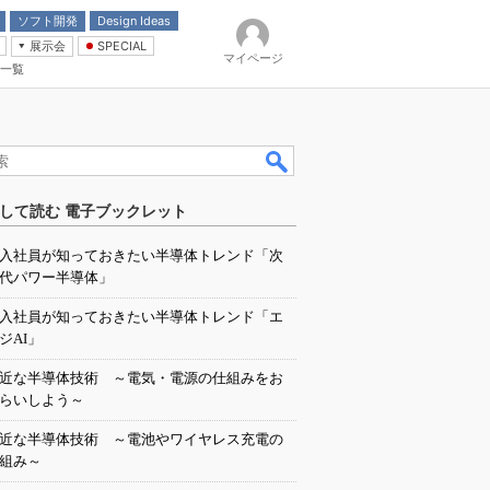
ソフト開発
Design Ideas
展示会
SPECIAL
マイページ
一覧
「電源技術」
イバ
して読む 電子ブックレット
入社員が知っておきたい半導体トレンド「次
代パワー半導体」
入社員が知っておきたい半導体トレンド「エ
ジAI」
近な半導体技術 ～電気・電源の仕組みをお
らいしよう～
近な半導体技術 ～電池やワイヤレス充電の
組み～