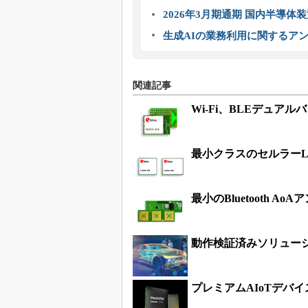
2026年3月期通期 国内半導体
生成AIの業務利用に関するアン
関連記事
Wi-Fi、BLEデュア
最小クラスのセルラーLTE
最小のBluetooth A
動作検証済みソリューシ
プレミアムAIoTデバイ