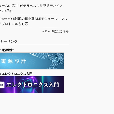
ロームの第2世代テラヘルツ波発振デバイス、
出力4倍に
Bluetooth 6対応の超小型BLEモジュール、マル
チプロトコルも対応
»
11～30位はこちら
ナーリンク
：電源設計
：エレクトロニクス入門