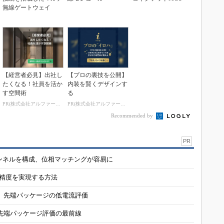
無線ゲートウェイ
【経営者必見】出社し
【プロの裏技を公開】
たくなる！社員を活か
内装を賢くデザインす
す空間術
る
PR(株式会社アルファーテクノ)
PR(株式会社アルファーテクノ)
Recommended by
PR
チャンネルを構成、位相マッチングが容易に
の精度を実現する方法
 先端パッケージの低電流評価
先端パッケージ評価の最前線