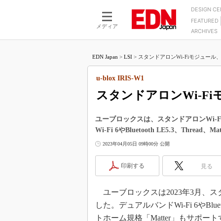
DESIGN C
FEATURED
モーター
LSI
メディア
ARCHIVES
電源設計
マイコン
プロセスエンジニアの現
カーボンニュートラルへの挑戦
FPGA
EDN Japan
>
LSI
>
スタンドアロンWi-Fiモジュール、
マイクロプロセッサ懐古
IoT×製造業
中堅技術者に贈る電子部品
u-blox IRIS-W1
つながるクルマ
用講座
スタンドアロンWi-F
エレクトロニクス入門
たった2つの式で始めるDC
バーターの設計
5G（EE Times Japan）
DC-DCコンバーター活用
ユーブロックスは、スタンドアロンWi-Fiモ
医療エレ（EE Times Japan）
Wi-Fi 6やBluetooth LE5.3、Thread
Wired, Weird
製品解剖（EE Times Japan）
2023年04月05日 09時00分 公開
マイコン講座
Q&Aで学ぶマイコン講座
印刷する
見る
高速シリアル伝送技術講
ユーブロックスは2023年3月、スタンド
記録計／データロガーの
した。デュアルバンドWi-Fi 6やBlueto
アナログ設計のきほん／A
トホーム規格「Matter」もサポー
ズ編