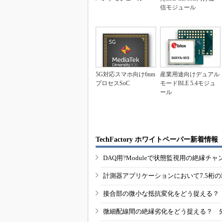
信モジュール
5G対応スマホ向け6nm
産業用途向けデュアル
プロセスSoC
モードBLE 5.4モジュ
ール
TechFactory ホワイトペーパー新着情報
DAQ用?Moduleで状態監視用の絶縁
計測器アプリケーションにおいて7.5桁
接合部の微小な抵抗変化をどう捉える？
微細配線間の絶縁劣化をどう捉える？ 