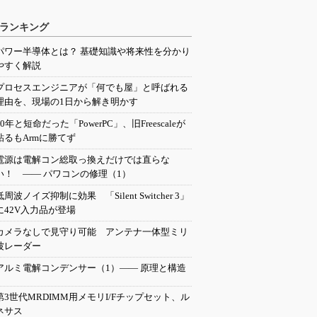
ランキング
パワー半導体とは？ 基礎知識や将来性を分かり
やすく解説
プロセスエンジニアが「何でも屋」と呼ばれる
理由を、現場の1日から解き明かす
20年と短命だった「PowerPC」、旧Freescaleが
粘るもArmに勝てず
電源は電解コン総取っ換えだけでは直らな
い！ ―― パワコンの修理（1）
低周波ノイズ抑制に効果 「Silent Switcher 3」
に42V入力品が登場
カメラなしで見守り可能 アンテナ一体型ミリ
波レーダー
アルミ電解コンデンサー（1）―― 原理と構造
第3世代MRDIMM用メモリI/Fチップセット、ル
ネサス