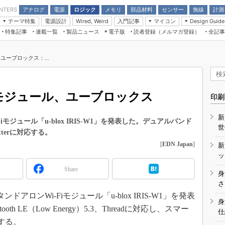
アナログ
電源
ロジック
メモリ
部品材料
センサー
無線
計測
ENTERS
テーマ特集
電源設計
入門記事
マイコン
Wired, Weird
Design Guide
アナログ機能回路
受動部品
特集記事
連載一覧
製品ニュース
電子版
読者登録（メルマガ登録）
全記事
計測機器
Microchip情報
モーター入門
マイコン講座
CEATEC
パワー関連と電源
機構部品
場から
EDN Japan×EE Times Japan統合電
EdgeTech＋
タイミングデバイス
オンデマンドセミナー
Q&Aで学ぶマイコン講座
子版
ディスプレイとドラ
ユーブロックス：...
録
TECHNO-FRONTIER
マイコン入門!! 必携用語集
電子ブックレット
計測とテスト
“徹底”活
組込み/エッジコンピューティング展
信号源とパルス信号
iモジュール、ユーブロックス
人とくるま展
印刷
/DCコン
Wired, Weird
AUTOMOTIVE WORLD
新
講座
ジュール「u-blox IRIS-W1」を発表した。デュアルバンド
世
、Matterに対応する。
[
EDN Japan
]
新
ッ
Share
身
座
さ
アロンWi-Fiモジュール「u-blox IRIS-W1」を発表
基礎知識
身
oth LE（Low Energy）5.3、Threadに対応し、スマー
仕
DCとノイ
トする。