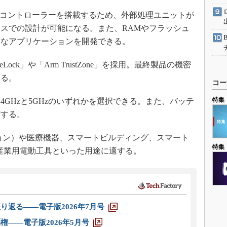
マイクロコントローラーを搭載するため、外部処理ユニットが
スでの設計が可能になる。また、RAMやフラッシュ
度なアプリケーションを開発できる。
ock」や「Arm TrustZone」を採用。最終製品の機密
める。
コー
特集
.4GHzと5GHzのいずれかを選択できる。また、バッテ
有する。
ョン）や医療機器、スマートビルディング、スマート
特集
産業用電動工具といった用途に適する。
り返る――電子版2026年7月号
権――電子版2026年5月号