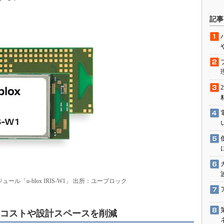
駆動入門講
記事
活用設計」
G
価試験はど
Thread
Z-Wave
ュール「u-blox IRIS-W1」 出所：ユーブロック
採用で、コストや設計スペースを削減