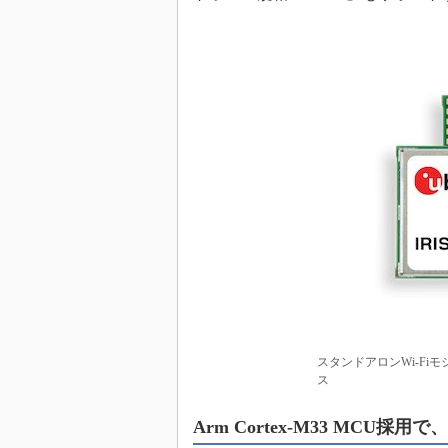
めざせ高効率！ モーター
座
Bluetooth mesh入門
「SPICEの仕組みとその
最新記事一覧
計測器メーカーから見た5
USB Type-Cの登場で評
う変わる？
IoT時代の無線規格を知る【
編】
IoT時代の無線規格を知る【
編】
スタンドアロンWi-Fiモジ
ス
Arm Cortex-M33 MCU