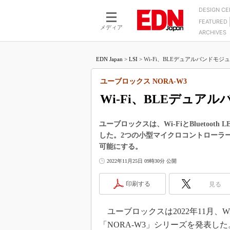
DESIGN C
FEATURED
モーター
LSI
メディア
ARCHIVES
電源設計
マイコン
プロセスエンジニアの現
カーボンニュートラルへの挑戦
FPGA
EDN Japan
>
LSI
>
Wi-Fi、BLEデュアルバンドモジ
マイクロプロセッサ懐古
IoT×製造業
中堅技術者に贈る電子部品
ユーブロックス NORA-W3
つながるクルマ
用講座
Wi-Fi、BLEデュア
エレクトロニクス入門
たった2つの式で始めるDC
バーターの設計
5G（EE Times Japan）
DC-DCコンバーター活用
ユーブロックスは、Wi-FiとBluetoo
医療エレ（EE Times Japan）
した。2つの小型マイクロコントローラ
Wired, Weird
製品解剖（EE Times Japan）
可能にする。
マイコン講座
2022年11月25日 09時30分 公開
Q&Aで学ぶマイコン講座
印刷する
見る
高速シリアル伝送技術講
記録計／データロガーの
ユーブロックスは2022年11月、Wi-
アナログ設計のきほん／A
「NORA-W3」シリーズを発表し
ズ編