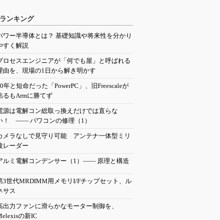
ランキング
パワー半導体とは？ 基礎知識や将来性を分かり
やすく解説
プロセスエンジニアが「何でも屋」と呼ばれる
理由を、現場の1日から解き明かす
20年と短命だった「PowerPC」、旧Freescaleが
粘るもArmに勝てず
電源は電解コン総取っ換えだけでは直らな
い！ ―― パワコンの修理（1）
カメラなしで見守り可能 アンテナ一体型ミリ
波レーダー
アルミ電解コンデンサー（1）―― 原理と構造
第3世代MRDIMM用メモリI/Fチップセット、ル
ネサス
高出力ファンに滑らかなモーター制御を、
Melexisの新IC