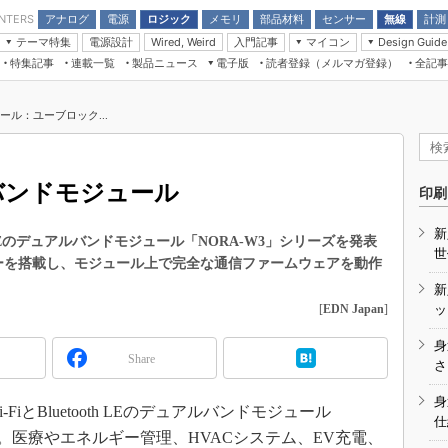
アナログ
電源
ロジック
メモリ
部品材料
センサー
無線
計測
ENTERS
テーマ特集
電源設計
入門記事
マイコン
Wired, Weird
Design Guide
アナログ機能回路
受動部品
特集記事
連載一覧
製品ニュース
電子版
読者登録（メルマガ登録）
全記事
計測機器
Microchip情報
モーター入門
マイコン講座
CEATEC
パワー関連と電源
機構部品
場から
EDN Japan×EE Times Japan統合電
EdgeTech＋
タイミングデバイス
オンデマンドセミナー
Q&Aで学ぶマイコン講座
子版
ディスプレイとドラ
ュール：ユーブロック...
録
TECHNO-FRONTIER
マイコン入門!! 必携用語集
電子ブックレット
計測とテスト
“徹底”活
組込み/エッジコンピューティング展
信号源とパルス信号
ルバンドモジュール
人とくるま展
印刷
/DCコン
Wired, Weird
AUTOMOTIVE WORLD
新
講座
th LEのデュアルバンドモジュール「NORA-W3」シリーズを発表
世
ーを搭載し、モジュール上で完全な通信ファームウェアを動作
新
[
EDN Japan
]
ッ
身
Share
座
さ
基礎知識
身
FiとBluetooth LEのデュアルバンドモジュール
仕
DCとノイ
た。医療やエネルギー管理、HVACシステム、EV充電、