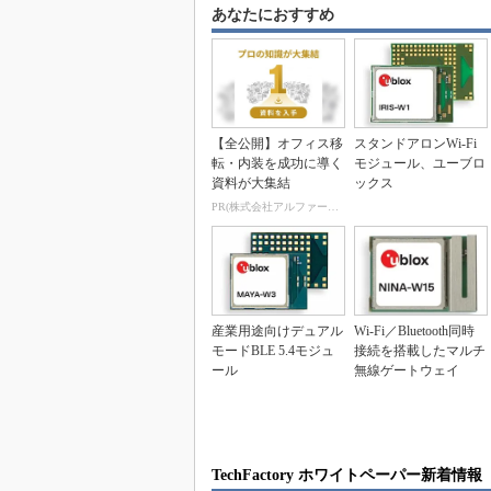
あなたにおすすめ
【全公開】オフィス移
スタンドアロンWi-Fi
転・内装を成功に導く
モジュール、ユーブロ
資料が大集結
ックス
PR(株式会社アルファーテクノ)
産業用途向けデュアル
Wi-Fi／Bluetooth同時
モードBLE 5.4モジュ
接続を搭載したマルチ
ール
無線ゲートウェイ
TechFactory ホワイトペーパー新着情報