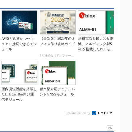
AWSと迅速かつセキ
【最新版】2026年のオ
消費電流を最大50％削
ュアに接続できるモジ
フィス作り攻略ガイド
減、ノルディック製S
ュール
oCを搭載したBLEモジ
ュール
PR(株式会社アルファーテクノ)
屋内測位機能を搭載し
都市部対応デュアルバ
たLTE Cat 1bis向け通
ンドGNSSモジュール
信モジュール
Recommended by
PR