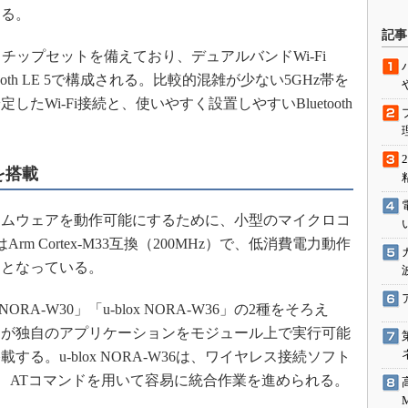
する。
駆動入門講
記事
ba」チップセットを備えており、デュアルバンドWi-Fi
びBluetooth LE 5で構成される。比較的混雑が少ない5GHz帯を
活用設計」
Wi-Fi接続と、使いやすく設置しやすいBluetooth
G
価試験はど
を搭載
Thread
ムウェアを動作可能にするために、小型のマイクロコ
m Cortex-M33互換（200MHz）で、低消費電力動作
Z-Wave
Hz）となっている。
RA-W30」「u-blox NORA-W36」の2種をそろえ
、ユーザーが独自のアプリケーションをモジュール上で実行可能
る。u-blox NORA-W36は、ワイヤレス接続ソフト
」を搭載し、ATコマンドを用いて容易に統合作業を進められる。