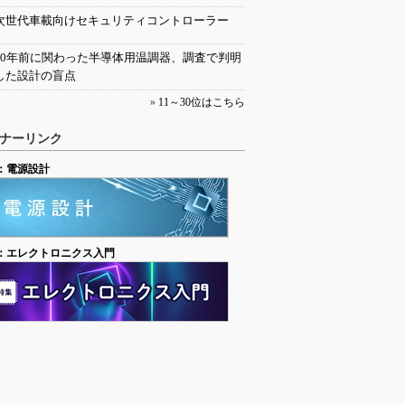
次世代車載向けセキュリティコントローラー
30年前に関わった半導体用温調器、調査で判明
した設計の盲点
»
11～30位はこちら
ナーリンク
：電源設計
：エレクトロニクス入門