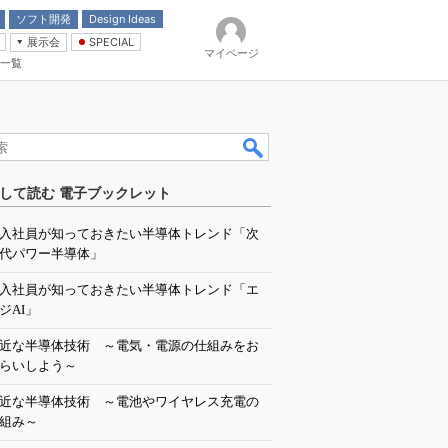
ソフト開発
Design Ideas
展示会
SPECIAL
マイページ
一覧
「電源技術」
イバ
して読む 電子ブックレット
入社員が知っておきたい半導体トレンド「次
代パワー半導体」
入社員が知っておきたい半導体トレンド「エ
ジAI」
近な半導体技術 ～電気・電源の仕組みをお
らいしよう～
近な半導体技術 ～電池やワイヤレス充電の
組み～