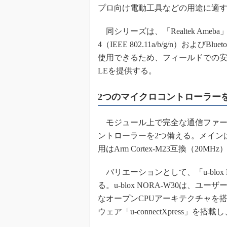
プロ向け電動工具などの用途に適
めざせ高効率！ モーター
座
同シリーズは、「Realtek Ame
Bluetooth mesh入門
4（IEEE 802.11a/b/g/n）およ
「SPICEの仕組みとその
使用できるため、フィールドでの安定した
最新記事一覧
LEを提供する。
計測器メーカーから見た5
USB Type-Cの登場で評
2つのマイクロコントローラー
う変わる？
IoT時代の無線規格を知る【
編】
モジュール上で完全な通信ファー
ントローラーを2つ備える。メインはAr
IoT時代の無線規格を知る【
編】
用はArm Cortex-M23互換（20M
バリエーションとして、「u-blox NO
る。u-blox NORA-W30は
なオープンCPUアーキテクチャを搭載す
ウェア「u-connectXpress