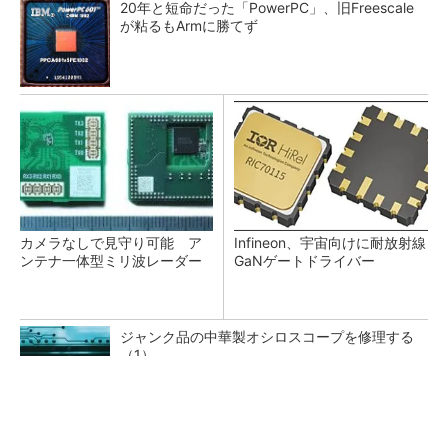
20年と短命だった「PowerPC」、旧Freescale
が粘るもArmに勝てず
カメラなしで見守り可能 ア
Infineon、宇宙向けに耐放射線
ンテナ一体型ミリ波レーダー
GaNゲートドライバー
ジャンク品の中華製オシロスコープを修理する
（1）
低周波ノイズ抑制に効果 「Silent Switcher