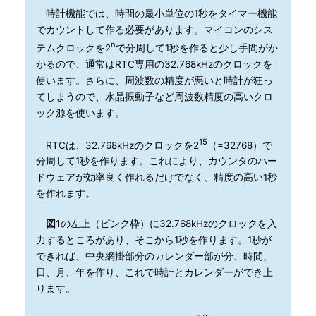
時計機能では、時間の最小単位の1秒をタイマー機能
でカウントして作る必要があります。マイコンのシス
n
テムクロックを2
で分周して1秒を作ると少し手間がか
かるので、通常はRTC専用の32.768kHzのクロックを
使います。さらに、周波数の精度が悪いと時計が狂っ
てしまうので、水晶振動子など周波数精度の高いクロ
ック源を使います。
15
RTCは、32.768kHzのクロックを2
（=32768）で
分周して1秒を作ります。これにより、カウンタのハー
ドウェアが効率良く作れるだけでなく、精度の高い1秒
を作れます。
図1
の左上（ピンク枠）に32.768kHzのクロックを入
力するところがあり、そこから1秒を作ります。1秒が
できれば、中央網掛部分のカレンダー部が分、時間、
日、月、年を作り、これで時計とカレンダーができ上
ります。