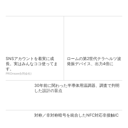
SNSアカウントを着実に成
ロームの第2世代テラヘルツ波
長。実はみんなココ使ってま
発振デバイス、出力4倍に
す。
PR(Dreaw合同会社)
30年前に関わった半導体用温調器、調査で判明
した設計の盲点
対称／非対称暗号を統合したNFC対応非接触IC