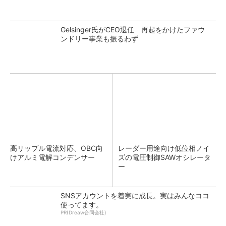
Gelsinger氏がCEO退任 再起をかけたファウ
ンドリー事業も振るわず
高リップル電流対応、OBC向
レーダー用途向け低位相ノイ
けアルミ電解コンデンサー
ズの電圧制御SAWオシレータ
ー
SNSアカウントを着実に成長。実はみんなココ
使ってます。
PR(Dreaw合同会社)