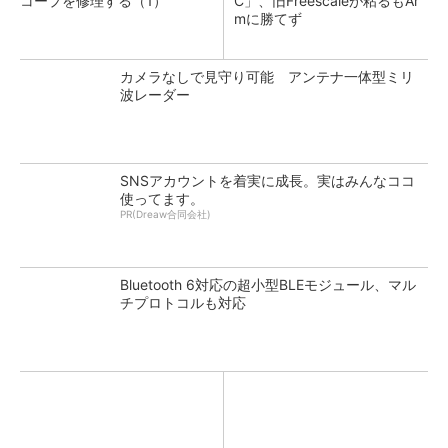
コープを修理する（1）
C」、旧Freescaleが粘るもAr
mに勝てず
カメラなしで見守り可能 アンテナ一体型ミリ
波レーダー
SNSアカウントを着実に成長。実はみんなココ
使ってます。
PR(Dreaw合同会社)
Bluetooth 6対応の超小型BLEモジュール、マル
チプロトコルも対応