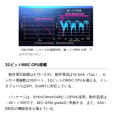
「HSLCMB」シリーズの感度特性、耐ノイズ特性 出所：ア
ルプスアルパイン
32ビットRISC CPU搭載
動作電圧範囲は4.75～5.5V、動作電流は14.5mA（Typ.）、セ
ンサー電極数は16ポート。32ビットのRISC CPUを備える。イン
タフェースはSPI、EUARTに対応している。
パッケージは、6×6×0.9mmの48ピンQFNを採用。動作温度は
－40～＋105℃で、AEC-Q100 grade2に準拠する。また、ASIL-
B対応の機能安全も備えている。