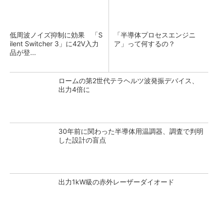
低周波ノイズ抑制に効果 「S
「半導体プロセスエンジニ
ilent Switcher 3」に42V入力
ア」って何するの？
品が登...
ロームの第2世代テラヘルツ波発振デバイス、
出力4倍に
30年前に関わった半導体用温調器、調査で判明
した設計の盲点
出力1kW級の赤外レーザーダイオード