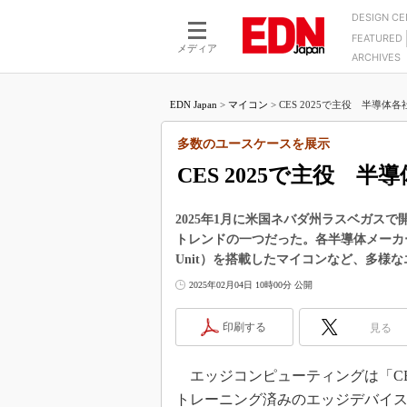
DESIGN C
FEATURED
モーター
LSI
メディア
ARCHIVES
電源設計
マイコン
プロセスエンジニアの現
カーボンニュートラルへの挑戦
FPGA
EDN Japan
>
マイコン
>
CES 2025で主役 半導体各
マイクロプロセッサ懐古
IoT×製造業
中堅技術者に贈る電子部品
多数のユースケースを展示
つながるクルマ
用講座
CES 2025で主役 
エレクトロニクス入門
たった2つの式で始めるDC
バーターの設計
5G（EE Times Japan）
DC-DCコンバーター活用
2025年1月に米国ネバダ州ラスベガスで開
医療エレ（EE Times Japan）
トレンドの一つだった。各半導体メーカーは、A
Wired, Weird
製品解剖（EE Times Japan）
Unit）を搭載したマイコンなど、多様
マイコン講座
2025年02月04日 10時00分 公開
Q&Aで学ぶマイコン講座
印刷する
見る
高速シリアル伝送技術講
記録計／データロガーの
エッジコンピューティングは「CES
アナログ設計のきほん／A
トレーニング済みのエッジデバイ
ズ編