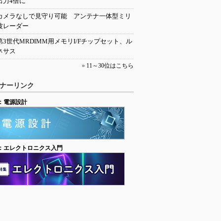
出力4倍に
カメラなしで見守り可能 アンテナ一体型ミリ
波レーダー
第3世代MRDIMM用メモリI/Fチップセット、ル
ネサス
»
11～30位はこちら
ナーリンク
：電源設計
：エレクトロニクス入門