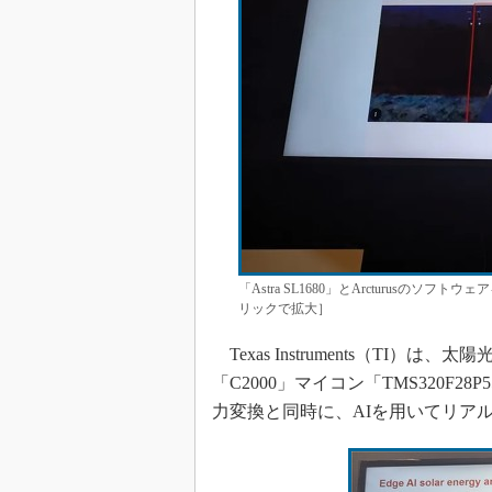
「Astra SL1680」とArcturus
リックで拡大］
Texas Instruments（TI
「C2000」マイコン「TMS320F
力変換と同時に、AIを用いてリア