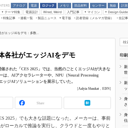
アナログ
電源
ロジック
メモリ
部品材料
センサー
無線
計測
ENTERS
テーマ特集
電源設計
入門記事
マイコン
Wired, Weird
Design Guide
アナログ機能回路
受動部品
特集記事
連載一覧
製品ニュース
電子版
読者登録（メルマガ登録）
全記事
計測機器
Microchip情報
モーター入門
マイコン講座
CEATEC
パワー関連と電源
機構部品
場から
EDN Japan×EE Times Japan統合電
EdgeTech＋
タイミングデバイス
オンデマンドセミナー
Q&Aで学ぶマイコン講座
子版
ディスプレイとドラ
社がエッジAIをデモ：多数...
録
TECHNO-FRONTIER
マイコン入門!! 必携用語集
電子ブックレット
計測とテスト
“徹底”活
組込み/エッジコンピューティング展
信号源とパルス信号
半導体各社がエッジAIをデモ
人とくるま展
印刷
/DCコン
Wired, Weird
AUTOMOTIVE WORLD
新
講座
催された「CES 2025」では、当然のごとくエッジAIが大きな
世
Iアクセラレーターや、NPU（Neural Processing
なエッジAIソリューションを展示していた。
新
ッ
[
Aalyia Shaukat
，
EDN
]
身
Share
座
さ
基礎知識
身
 2025」でも大きな話題になった。メーカーは、事前
仕
DCとノイ
スがローカルで推論を実行し、クラウドと一度もやりと