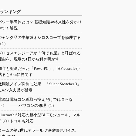
ランキング
パワー半導体とは？ 基礎知識や将来性を分かり
やすく解説
ジャンク品の中華製オシロスコープを修理する
（1）
プロセスエンジニアが「何でも屋」と呼ばれる
理由を、現場の1日から解き明かす
20年と短命だった「PowerPC」、旧Freescaleが
粘るもArmに勝てず
低周波ノイズ抑制に効果 「Silent Switcher 3」
に42V入力品が登場
電源は電解コン総取っ換えだけでは直らな
い！ ―― パワコンの修理（1）
Bluetooth 6対応の超小型BLEモジュール、マル
チプロトコルも対応
ロームの第2世代テラヘルツ波発振デバイス、