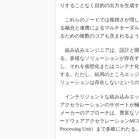
りすることなく目的の出力を生成
めざせ高効率！ モーター
座
これらのノードでは複雑さが増し
Bluetooth mesh入門
る融合と連携によるマルチモーダ
「SPICEの仕組みとその
るための複数のコアも含まれるよ
最新記事一覧
計測器メーカーから見た5
組み込みエンジニアは、設計と開
USB Type-Cの登場で評
る。多様なソリューションが存在
う変わる？
し、それを仮想化またはコンテナ
IoT時代の無線規格を知る【
する。ただし、結局のところエッ
編】
リューションは存在しないという
IoT時代の無線規格を知る【
編】
インテリジェントな組み込みエッ
アクセラレーションのサポートが
メーカーのアプローチは、豊富な
ードウェアアクセラレーションMCU（Micro
Processing Unit）まで多岐にわたる