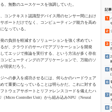
する、無数のユースケースを強調していた。
駆動入門講
記事
、コンテキスト認識型デバイス用のセンサー間におけ
ルサポートだけでなく、コンピューティング能力を高め
活用設計」
うになっている。
G
発の負担を軽減するソリューションを強く求めてい
価試験はど
するが、クラウドのサーバでアプリケーションを開発
化してエッジで推論を実行する、という方法が多く存在
Thread
ジコンピューティングのアプリケーションで、万能のソ
のが現状だろう。
Z-Wave
ジへの参入を成功させるには、何らかのハードウェア
極めて重要になっていることは明らかだ。これに対する
ソフトウェアサポートとリファレンスコードを備えたハ
 Controller Unit）から組み込みNPU（Neural
。