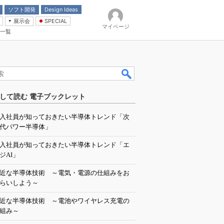
ソフト開発
Design Ideas
展示会
SPECIAL
マイページ
一覧
「電源技術」
イバ
して読む 電子ブックレット
入社員が知っておきたい半導体トレンド「次
代パワー半導体」
入社員が知っておきたい半導体トレンド「エ
ジAI」
近な半導体技術 ～電気・電源の仕組みをお
らいしよう～
近な半導体技術 ～電池やワイヤレス充電の
組み～