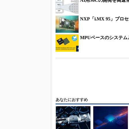
AI用SoCの開発を高速
NXP「i.MX 95」
MPUベースのシステム
あなたにおすすめ