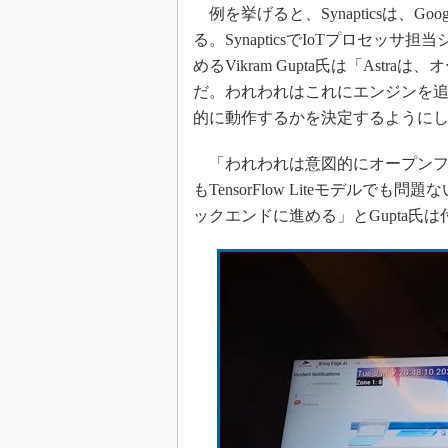
例を挙げると、Synapticsは、Go
る。SynapticsでIoTプロセ
めるVikram Gupta氏は「Ast
だ。われわれはこれにエンジンを
的に動作するかを決定するように
「われわれは意図的にオープンフレー
もTensorFlow Liteモデル
ックエンドに進める」とGupta氏