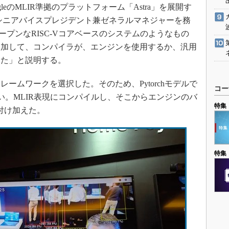
ogleのMLIR準拠のプラットフォーム「Astra」を展開す
ッサ担当シニアバイスプレジデント兼ゼネラルマネジャーを務
raは、オープンなRISC-Vコアベースのシステムのようなもの
追加して、コンパイラが、エンジンを使用するか、汎用
した」と説明する。
ムワークを選択した。そのため、Pytorchモデルで
コー
でも問題ない。MLIR表現にコンパイルし、そこからエンジンのバ
特集
は付け加えた。
特集