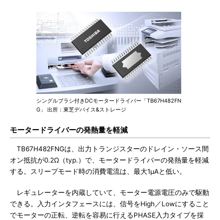
シングルブラシ付きDCモータードライバー「TB67H482FN
G」 出所：東芝デバイス&ストレージ
モータードライバーの発熱量を軽減
TB67H482FNGは、出力トランジスターのドレイン・ソース間
オン抵抗が0.2Ω（typ.）で、モータードライバーの発熱量を軽減
する。スリープモード時の消費電流は、最大1μAと低い。
レギュレーターを内蔵していて、モーター電源電圧のみで駆動
できる。入力インタフェースには、信号をHigh／Lowにすること
でモーターの正転、逆転を容易に行えるPHASE入力タイプを採