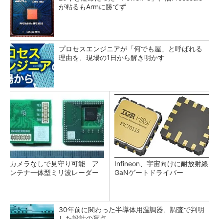
が粘るもArmに勝てず
プロセスエンジニアが「何でも屋」と呼ばれる
理由を、現場の1日から解き明かす
カメラなしで見守り可能 ア
Infineon、宇宙向けに耐放射線
ンテナ一体型ミリ波レーダー
GaNゲートドライバー
30年前に関わった半導体用温調器、調査で判明
した設計の盲点