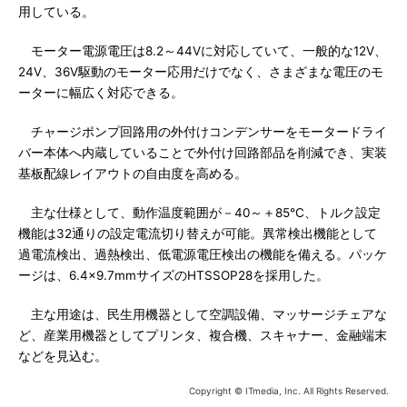
用している。
モーター電源電圧は8.2～44Vに対応していて、一般的な12V、
24V、36V駆動のモーター応用だけでなく、さまざまな電圧のモ
ーターに幅広く対応できる。
チャージポンプ回路用の外付けコンデンサーをモータードライ
バー本体へ内蔵していることで外付け回路部品を削減でき、実装
基板配線レイアウトの自由度を高める。
主な仕様として、動作温度範囲が－40～＋85℃、トルク設定
機能は32通りの設定電流切り替えが可能。異常検出機能として
過電流検出、過熱検出、低電源電圧検出の機能を備える。パッケ
ージは、6.4×9.7mmサイズのHTSSOP28を採用した。
主な用途は、民生用機器として空調設備、マッサージチェアな
ど、産業用機器としてプリンタ、複合機、スキャナー、金融端末
などを見込む。
Copyright © ITmedia, Inc. All Rights Reserved.