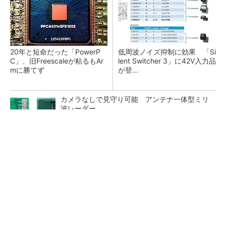
20年と短命だった「PowerP
低周波ノイズ抑制に効果 「Si
C」、旧Freescaleが粘るもAr
lent Switcher 3」に42V入力品
mに勝てず
が登...
カメラなしで見守り可能 アンテナ一体型ミリ
波レーダー
Bluetooth 6対応の超小型BLEモジュール、マル
チプロトコルも対応
「半導体プロセスエンジニア」って何するの？