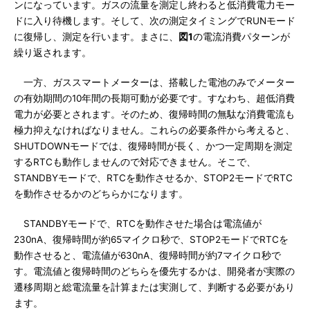
ンになっています。ガスの流量を測定し終わると低消費電力モー
ドに入り待機します。そして、次の測定タイミングでRUNモード
に復帰し、測定を行います。まさに、
図1
の電流消費パターンが
繰り返されます。
一方、ガススマートメーターは、搭載した電池のみでメーター
の有効期間の10年間の長期可動が必要です。すなわち、超低消費
電力が必要とされます。そのため、復帰時間の無駄な消費電流も
極力抑えなければなりません。これらの必要条件から考えると、
SHUTDOWNモードでは、復帰時間が長く、かつ一定周期を測定
するRTCも動作しませんので対応できません。そこで、
STANDBYモードで、RTCを動作させるか、STOP2モードでRTC
を動作させるかのどちらかになります。
STANDBYモードで、RTCを動作させた場合は電流値が
230nA、復帰時間が約65マイクロ秒で、STOP2モードでRTCを
動作させると、電流値が630nA、復帰時間が約7マイクロ秒で
す。電流値と復帰時間のどちらを優先するかは、開発者が実際の
遷移周期と総電流量を計算または実測して、判断する必要があり
ます。