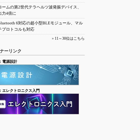
ロームの第2世代テラヘルツ波発振デバイス、
出力4倍に
Bluetooth 6対応の超小型BLEモジュール、マル
チプロトコルも対応
»
11～30位はこちら
ナーリンク
：電源設計
：エレクトロニクス入門