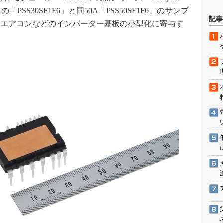
「PSS30SF1F6」と同50A「PSS50SF1F6」のサンプ
駆動入門講
記事
ジエアコンなどのインバーター基板の小型化に寄与す
活用設計」
G
価試験はど
Thread
Z-Wave