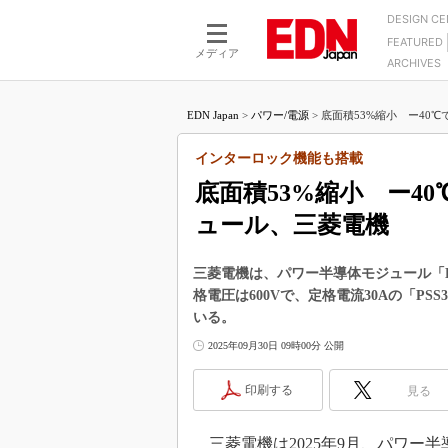
DESIGN C
FEATURED
モーター
LSI
メディア
ARCHIVES
電源設計
マイコン
プロセスエンジニアの現
カーボンニュートラルへの挑戦
FPGA
EDN Japan
>
パワー/電源
>
底面積53%縮小 ー40℃
マイクロプロセッサ懐古
IoT×製造業
中堅技術者に贈る電子部品
インターロック機能も搭載
つながるクルマ
用講座
底面積53%縮小 ー4
エレクトロニクス入門
たった2つの式で始めるDC
バーターの設計
ュール、三菱電機
5G（EE Times Japan）
DC-DCコンバーター活用
医療エレ（EE Times Japan）
Wired, Weird
三菱電機は、パワー半導体モジュール「DIP
製品解剖（EE Times Japan）
格電圧は600Vで、定格電流30Aの「PSS3
マイコン講座
いる。
Q&Aで学ぶマイコン講座
2025年09月30日 09時00分 公開
高速シリアル伝送技術講
印刷する
見る
記録計／データロガーの
アナログ設計のきほん／A
ズ編
三菱電機は2025年9月、パワー半導体