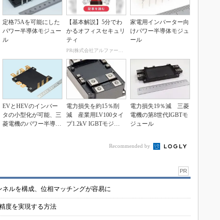
定格75Aを可能にした
【基本解説】5分でわ
家電用インバーター向
パワー半導体モジュー
かるオフィスセキュリ
けパワー半導体モジュ
ル
ティ
ール
PR(株式会社アルファーテクノ)
EVとHEVのインバー
電力損失を約15％削
電力損失19％減 三菱
タの小型化が可能、三
減 産業用LV100タイ
電機の第8世代IGBTモ
菱電機のパワー半導体
プ1.2kV IGBTモジュ
ジュール
モジュール
ール
Recommended by
PR
チャンネルを構成、位相マッチングが容易に
の精度を実現する方法