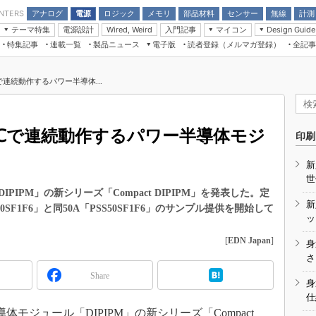
アナログ
電源
ロジック
メモリ
部品材料
センサー
無線
計測
ENTERS
テーマ特集
電源設計
入門記事
マイコン
Wired, Weird
Design Guide
アナログ機能回路
受動部品
特集記事
連載一覧
製品ニュース
電子版
読者登録（メルマガ登録）
全記事
計測機器
Microchip情報
モーター入門
マイコン講座
CEATEC
パワー関連と電源
機構部品
場から
EDN Japan×EE Times Japan統合電
EdgeTech＋
タイミングデバイス
オンデマンドセミナー
Q&Aで学ぶマイコン講座
子版
ディスプレイとドラ
で連続動作するパワー半導体...
録
TECHNO-FRONTIER
マイコン入門!! 必携用語集
電子ブックレット
計測とテスト
“徹底”活
組込み/エッジコンピューティング展
信号源とパルス信号
0℃で連続動作するパワー半導体モジ
人とくるま展
印刷
/DCコン
Wired, Weird
AUTOMOTIVE WORLD
新
講座
世
IPM」の新シリーズ「Compact DIPIPM」を発表した。定
新
0SF1F6」と同50A「PSS50SF1F6」のサンプル提供を開始して
ッ
[
EDN Japan
]
身
座
さ
Share
基礎知識
身
仕
DCとノイ
モジュール「DIPIPM」の新シリーズ「Compact