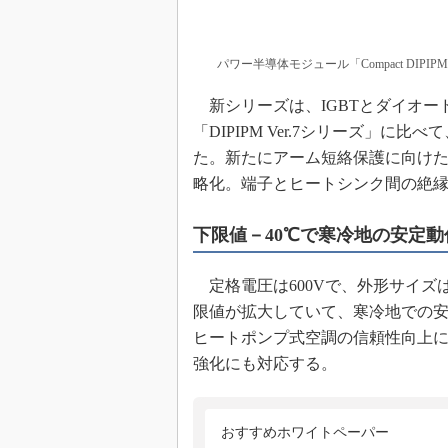
パワー半導体モジュール「Compact DIPIP
新シリーズは、IGBTとダイオード
「DIPIPM Ver.7シリーズ」
た。新たにアーム短絡保護に向け
略化。端子とヒートシンク間の絶
下限値－40℃で寒冷地の安定動
定格電圧は600Vで、外形サイズは35.
限値が拡大していて、寒冷地での
ヒートポンプ式空調の信頼性向上
強化にも対応する。
おすすめホワイトペーパー