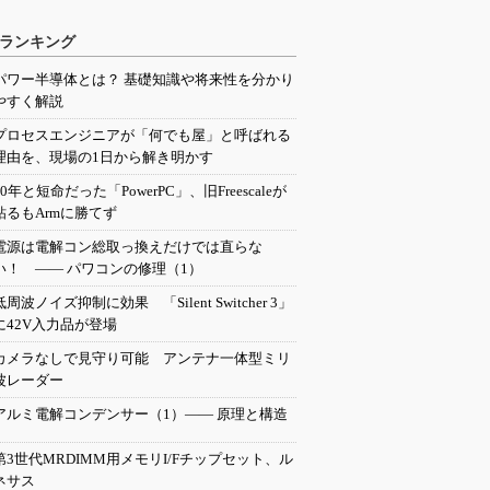
ランキング
パワー半導体とは？ 基礎知識や将来性を分かり
やすく解説
プロセスエンジニアが「何でも屋」と呼ばれる
理由を、現場の1日から解き明かす
20年と短命だった「PowerPC」、旧Freescaleが
粘るもArmに勝てず
電源は電解コン総取っ換えだけでは直らな
い！ ―― パワコンの修理（1）
低周波ノイズ抑制に効果 「Silent Switcher 3」
に42V入力品が登場
カメラなしで見守り可能 アンテナ一体型ミリ
波レーダー
アルミ電解コンデンサー（1）―― 原理と構造
第3世代MRDIMM用メモリI/Fチップセット、ル
ネサス