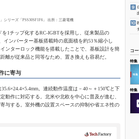
M」シリーズ「PSS30SF1F6」 出所：三菱電機
を1チップ化するRC-IGBTを採用し、従来製品の
に比べて、インバーター基板搭載時の底面積を約53％縮小し
たインターロック機能を搭載したことで、基板設計を簡
コー
縁距離が従来品と同等なため、置き換えも容易だ。
特集
作に寄与
6×24.4×5.4mm。連続動作温度は－40～＋150℃と下
特集
安定動作に対応する。北米や北欧を中心に普及が進む、
に寄与する。室外機の設置スペースの抑制や省エネ性の