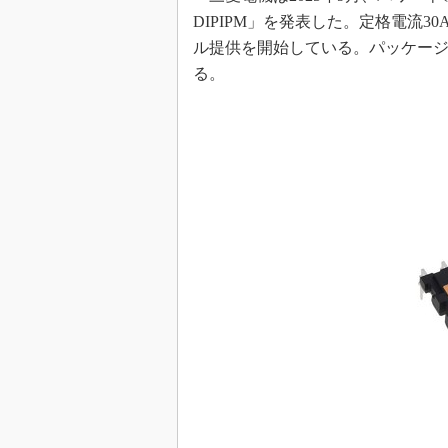
DIPIPM」を発表した。定格電流30Aの
めざせ高効率！ モーター
座
ル提供を開始している。パッケー
Bluetooth mesh入門
る。
「SPICEの仕組みとその
最新記事一覧
計測器メーカーから見た5
USB Type-Cの登場で評
う変わる？
IoT時代の無線規格を知る【
編】
IoT時代の無線規格を知る【
編】