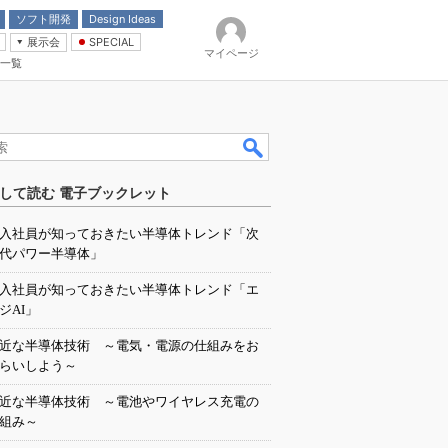
ソフト開発
Design Ideas
展示会
SPECIAL
マイページ
一覧
「電源技術」
イバ
して読む 電子ブックレット
入社員が知っておきたい半導体トレンド「次
代パワー半導体」
入社員が知っておきたい半導体トレンド「エ
ジAI」
近な半導体技術 ～電気・電源の仕組みをお
らいしよう～
近な半導体技術 ～電池やワイヤレス充電の
組み～