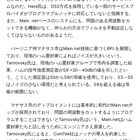
ムなのだ。Hare氏は、DS2方式を採用している一部のサービスプ
ロバイダがプログラマブルノッチに対応していないと指摘する。
また、Main. netベースのシステムにも、問題のある周波数をカ
ットできる機能がなく、何らかの方法でフィルタを手動設定しな
くてはならないものがあるようだ。
バージニア州マナサス市はMain.net技術に基づくBPLを展開し
ており、現地のハム愛好家によればノイズが大きいという。
Tarnovsky氏は、現地のハム愛好家グループで市内を調査した結
果、ハムの信号強度測定器がS9 +20～40dBの値を示したとい
う。こうした測定器はS0からS9の等級を使用しており、S3～S5
はノイズの少ない環境だと考えられている。S9を超える値は等
級の範囲にない。
マナサス市のディプロイメントには基本的に初代のMain.netチ
ップが採用されており、問題の周波数をカットするようにプログ
ラムすることはできないとTarnovsky氏はいう。Main.netはハム
愛好家たちと話し合うためにエンジニアさえ派遣した。
Tarnovsky氏によると、ComTek社はノッチの導入を約束した