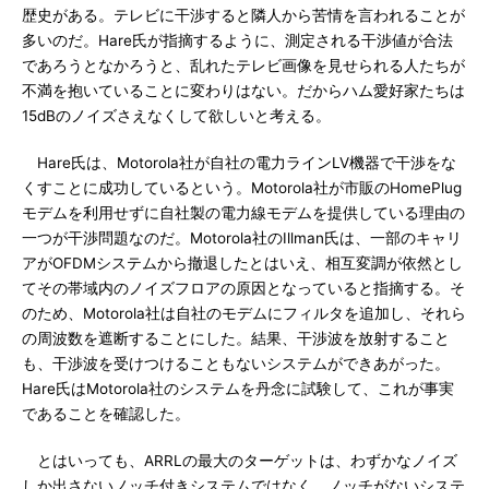
歴史がある。テレビに干渉すると隣人から苦情を言われることが
多いのだ。Hare氏が指摘するように、測定される干渉値が合法
であろうとなかろうと、乱れたテレビ画像を見せられる人たちが
不満を抱いていることに変わりはない。だからハム愛好家たちは
15dBのノイズさえなくして欲しいと考える。
Hare氏は、Motorola社が自社の電力ラインLV機器で干渉をな
くすことに成功しているという。Motorola社が市販のHomePlug
モデムを利用せずに自社製の電力線モデムを提供している理由の
一つが干渉問題なのだ。Motorola社のIllman氏は、一部のキャリ
アがOFDMシステムから撤退したとはいえ、相互変調が依然とし
てその帯域内のノイズフロアの原因となっていると指摘する。そ
のため、Motorola社は自社のモデムにフィルタを追加し、それら
の周波数を遮断することにした。結果、干渉波を放射すること
も、干渉波を受けつけることもないシステムができあがった。
Hare氏はMotorola社のシステムを丹念に試験して、これが事実
であることを確認した。
とはいっても、ARRLの最大のターゲットは、わずかなノイズ
しか出さないノッチ付きシステムではなく、ノッチがないシステ