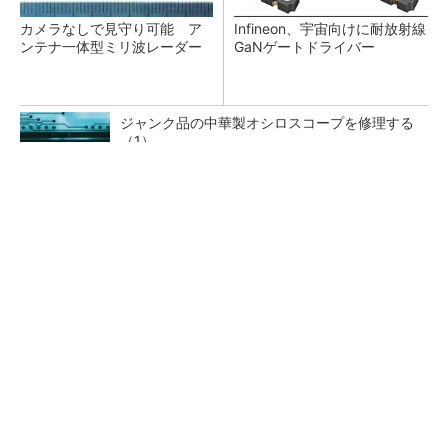
カメラなしで見守り可能 ア
Infineon、宇宙向けに耐放射線
ンテナ一体型ミリ波レーダー
GaNゲートドライバー
ジャンク品の中華製オシロスコープを修理する
（1）
低周波ノイズ抑制に効果 「Silent Switcher
3」に42V入力品が登...
「半導体プロセスエンジニア」って何するの？