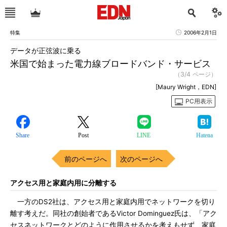
特集
2006年2月1日
データが正弦波に乗る
米国で始まった電力線ブロードバンド・サービス
（3/4 ページ）
[Maury Wright，EDN]
PC用表示
Share
Post
LINE
Hatena
前のページへ
次のページへ
アクセス用と家庭内用に分離する
一方のDS2社は、アクセス用と家庭内用でネットワークを切り
離す考えだ。同社の創始者であるVictor Dominguez氏は、「アク
セスネットワークとどのように作用させるかを考えもせず、家庭