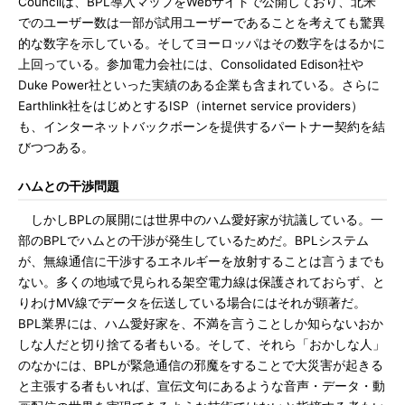
Councilは、BPL導入マップをWebサイトで公開しており、北米
でのユーザー数は一部が試用ユーザーであることを考えても驚異
的な数字を示している。そしてヨーロッパはその数字をはるかに
上回っている。参加電力会社には、Consolidated Edison社や
Duke Power社といった実績のある企業も含まれている。さらに
Earthlink社をはじめとするISP（internet service providers）
も、インターネットバックボーンを提供するパートナー契約を結
びつつある。
ハムとの干渉問題
しかしBPLの展開には世界中のハム愛好家が抗議している。一
部のBPLでハムとの干渉が発生しているためだ。BPLシステム
が、無線通信に干渉するエネルギーを放射することは言うまでも
ない。多くの地域で見られる架空電力線は保護されておらず、と
りわけMV線でデータを伝送している場合にはそれが顕著だ。
BPL業界には、ハム愛好家を、不満を言うことしか知らないおか
しな人だと切り捨てる者もいる。そして、それら「おかしな人」
のなかには、BPLが緊急通信の邪魔をすることで大災害が起きる
と主張する者もいれば、宣伝文句にあるような音声・データ・動