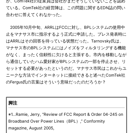
が、ComTek社の従業員は会社がまだそうしていないことを認め
ている。ComTek社の経営陣は、この問題に関するEDN誌の問い
合わせに答えてくれなかった。
2005年10月中旬、ARRLはFCCに対し、BPLシステムの使用中
止をマナサス市に指示するよう正式に申請した。プレス発表時に
はARRLはその回答を待っている状態だった。Tarnovsky氏は、
マナサス市のBPLシステムにはノイズをフィルタリングする機能
がなく、まったく信頼性に欠けると主張する。市内を移動しなが
ら通信していたハム愛好家がBPLシステムの一部を停止させ、リ
セットする必要があったというのだ。マナサス市民はこれからユ
ニークな方法でインターネットに接続できると述べたComTek社
のFergus氏の言葉はそういう意味だったのだろうか？
脚注
※1…Ramie, Jerry, “Review of FCC Report & Order 04-245 on
Broadband Over Power Lines（BPL）,” Conformity
magazine, August 2005,