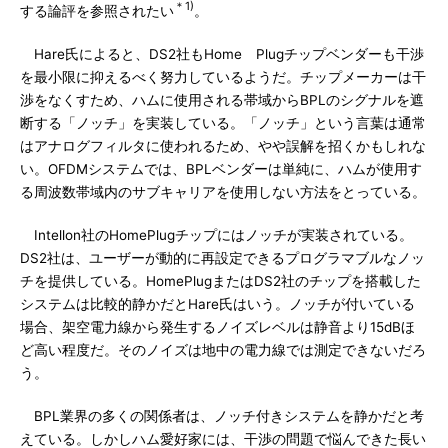
＊1)
する論評を参照されたい
。
Hare氏によると、DS2社もHome Plugチップベンダーも干渉
を最小限に抑えるべく努力しているようだ。チップメーカーは干
渉をなくすため、ハムに使用される帯域からBPLのシグナルを遮
断する「ノッチ」を実装している。「ノッチ」という言葉は通常
はアナログフィルタに使われるため、やや誤解を招くかもしれな
い。OFDMシステムでは、BPLベンダーは単純に、ハムが使用す
る周波数帯域内のサブキャリアを使用しない方法をとっている。
Intellon社のHomePlugチップにはノッチが実装されている。
DS2社は、ユーザーが動的に再設定できるプログラマブルなノッ
チを提供している。HomePlugまたはDS2社のチップを搭載した
システムは比較的静かだとHare氏はいう。ノッチが付いている
場合、架空電力線から発生するノイズレベルは静音より15dBほ
ど高い程度だ。そのノイズは地中の電力線では測定できないだろ
う。
BPL業界の多くの関係者は、ノッチ付きシステムを静かだと考
えている。しかしハム愛好家には、干渉の問題で悩んできた長い