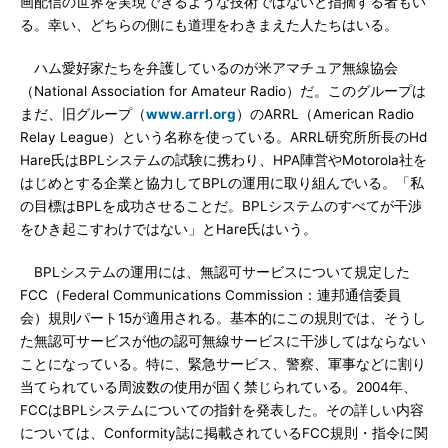
画配信の世界を実現できるような技術ではないと指摘する者もい
る。幸い、どちらの側にも道理をわきまえた人たちはいる。
ハム愛好家たちを弁護しているのが米アマチュア無線協会
（National Association for Amateur Radio）だ。このグループは
まだ、旧グループ（
www.arrl.org
）のARRL（American Radio
Relay League）という名称を使っている。ARRL研究所所長のHd
Hare氏はBPLシステムの試験に携わり、HPA陣営やMotorola社を
はじめとする企業と協力してBPLの運用に取り組んでいる。「私
の目標はBPLを成功させることだ。BPLシステムのすべてが干渉
をひき起こすわけではない」とHare氏はいう。
BPLシステムの運用には、無認可サービスについて規定した
FCC（Federal Communications Commission：連邦通信委員
会）規則パート15が適用される。基本的にこの規則では、そうし
た無認可サービスが他の認可無線サービスに干渉してはならない
ことになっている。特に、緊急サービス、警察、軍事などに割り
当てられている周波数の使用が固く禁じられている。2004年、
FCCはBPLシステムについての指針を発表した。その詳しい内容
については、Conformity誌に掲載されているFCC規則・指令に関