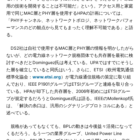
用の技術を開発することは不可能だ」という。アクセス用と家庭
用で同じMAC層とPHY層を使用するHPAの計画については、
「PHYチャンネル、ネットワークトポロジ、ネットワークパフォ
ーマンスのどの観点から見てもまったく理解不可能である」と語
る。
DS2社は自社で使用するMAC層とPHY層の情報を明かしたがら
ないが、どの電力線ネットワーク規格団体でも共存層を最初に検
討すべきだとDominguez氏は考えている。UPAではすでにそうし
た層を確立していると同氏はいう。さらに、ETSI（欧州電気通信
標準化協会：
www.etsi.org
）が電力線通信規格の策定に取り組
んでおり、IEEE P1901グループはETSIグループと連絡を取り合っ
ている。HPAが却下した共存層を、2006年初めにはETSIグルー
プが規定するだろうとGominguez氏は語る。IEEEのMollenkopf氏
は、「解決の糸口は、汎用のシグナリングプロトコルにある」と
述べている。
規格があってもなくても、BPLの動きは今後益々活発になって
くるだろう。もう一つの業界グループ、United Power Line