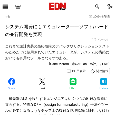
特集
2006年6月1日
システム開発にもエミュレータ――ソフト/ハード
の並行開発を実現
（1/2 ページ）
これまで設計実装の最終段階のデバッグやリグレッションテスト
のためだけに使用されていたエミュレータが、システムの構築に
おいても有用なツールとなりつつある。
[Gabe Moretti（米GABEonEDA社），EDN]
PC用表示
関連情報
Share
Post
LINE
Hatena
最先端のLSIを設計するエンジニアはいくつもの困難な課題に
直面する。特殊なDFM（design for manufacturing）手法やツー
ルが必要となるようなチップ上の複雑な物理現象に対処しなけれ