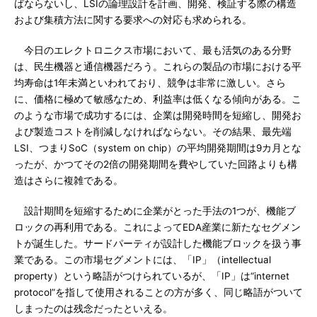
ばならないし、LSIの論理設計を計画、開発、検証する際の構造
および集積方法に関する要求への対応も求められる。
今日のエレクトロニクス市場において、最も活気のある分野
は、民生機器と通信機器だろう。これらの製品の市場における平
均寿命は1年未満といわれており、競争は非常に激しい。さら
に、価格に極めて敏感なため、利益率は低くなる傾向がある。こ
のような市場で成功するには、企業は開発時間を短縮し、開発お
よび製造コストを削減しなければならない。その結果、最先端
LSI、つまりSoC（system on chip）の平均開発期間は9カ月とな
ったが、かつてその2倍の開発期間を費やしていた回路よりも構
造はさらに複雑である。
設計期間を短縮するために企業がとった手法の1つが、機能ブ
ロックの再利用である。これによってEDA産業に新たなセグメン
トが誕生した。サードパーティが設計した機能ブロックを扱う事
業である。この市場セグメントには、「IP」（intellectual
property）という略語がつけられているが、「IP」は“internet
protocol”を指して使用されることの方が多く、同じ略語がついて
しまったのは残念だったといえる。