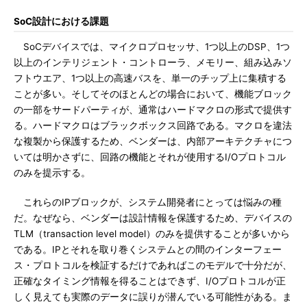
SoC設計における課題
SoCデバイスでは、マイクロプロセッサ、1つ以上のDSP、1つ
以上のインテリジェント・コントローラ、メモリー、組み込みソ
フトウエア、1つ以上の高速バスを、単一のチップ上に集積する
ことが多い。そしてそのほとんどの場合において、機能ブロック
の一部をサードパーティが、通常はハードマクロの形式で提供す
る。ハードマクロはブラックボックス回路である。マクロを違法
な複製から保護するため、ベンダーは、内部アーキテクチャにつ
いては明かさずに、回路の機能とそれが使用するI/Oプロトコル
のみを提示する。
これらのIPブロックが、システム開発者にとっては悩みの種
だ。なぜなら、ベンダーは設計情報を保護するため、デバイスの
TLM（transaction level model）のみを提供することが多いから
である。IPとそれを取り巻くシステムとの間のインターフェー
ス・プロトコルを検証するだけであればこのモデルで十分だが、
正確なタイミング情報を得ることはできず、I/Oプロトコルが正
しく見えても実際のデータに誤りが潜んでいる可能性がある。ま