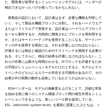
た、開発者が使用するシミュレーションモデルには、ベンダーが
検出できなかったバグが残っているかもしれない。
新製品の設計において、設計者はまず、必要な機能を列挙して
いく。そして製品を機能ブロックに分割し、それをハードウエア
またはソフトウエアで実装する。設計者はハードウエアブロック
を一から製作するか、内部的に開発されたブロックを再利用する
か、またはサードパーティIPを使用することになる。サードパー
ティのIPを使用する場合には、それを評価しなければならない。
評価するには検証と確認のためのテストベンチを開発する必要が
ある。そしてさらに、検証の結果を評価しなければならない。こ
れらの作業には膨大な時間がかかる。IPブロックを評価するため
の手段がシミュレーションモデルだけだとすると、モデルとテス
トベンチのどちらにもエラーが存在する可能性があるので、その
結果がIPの実際の動作を反映しているかどうかはわからない。
EDAベンダーは、モデルの抽象度を上げることで、詳細な実装
を始める前に種々のシステム構築ブロック間の相互作用をシミュ
レーションできるような、新しいツール群を提供している。
ESL（electronic system level）を最初に提案した人たちは、ソ