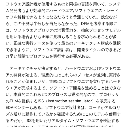
フトウエア設計者が使用するものと同様の言語を用いて、システ
ム開発者もより効率的にハードウエア/ソフトウエアのトレード
オフを解析できるようになるだろうと予測していた。残念なが
ら、この予測は半分しか当たらなかった。DFMを考察する際に
は、ソフトウエアブロックの消費電力を、抽象プロセッサモデル
を用いる場合よりも正確に見積もることを求められることが多
い。正確な実行データを使って最良のアーキテクチャ構成を選択
できるように、ソフトウエア設計者は、開発サイクルのできるだ
け早い段階でプログラムを実行する必要がある。
アーキテクチャが決定すると、ハードウエアおよびソフトウエ
アの開発が始まる。理想的にはこれらのプロセスが並列に実行さ
れることが望ましいが、実際にはソフトウエアを実行するハード
ウエアが完成するまで、ソフトウエア開発を進めることはできな
い。本質的にこれら2つのプロセスは逐次的なので、プロセッサ
のTLMを提供するISS（instruction set simulator）を販売する
EDAベンダーもある。ソフトウエア設計者は、コードがアルゴリ
ズム通りに動作しているかを確認するためにこのモデルを使用す
るのだが、ISSを用いたリアルタイム・ソフトウエアを検証する