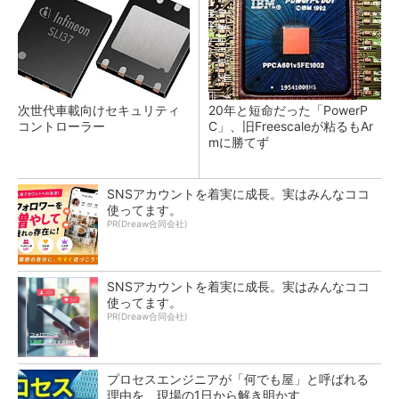
次世代車載向けセキュリティ
20年と短命だった「PowerP
コントローラー
C」、旧Freescaleが粘るもAr
mに勝てず
SNSアカウントを着実に成長。実はみんなココ
使ってます。
PR(Dreaw合同会社)
SNSアカウントを着実に成長。実はみんなココ
使ってます。
PR(Dreaw合同会社)
プロセスエンジニアが「何でも屋」と呼ばれる
理由を、現場の1日から解き明かす