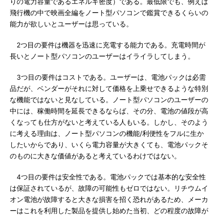
りの電力容量であるエネルギ密度）である。最低限でも、例えば
飛行機の中で映画全編をノート型パソコンで鑑賞できるくらいの
能力が欲しいとユーザーは思っている。
2つ目の要件は機器を迅速に充電する能力である。充電時間が
長いとノート型パソコンのユーザーはイライラしてしまう。
3つ目の要件はコストである。ユーザーは、電池パックは必需
品だが、ベンダーがそれに対して価格を上乗せできるような特別
な機能ではないと見なしている。ノート型パソコンのユーザーの
中には、稼働時間を延長できるならば、その分、電池の値段が高
くなっても仕方がないと考えている人もいる。しかし、そのよう
に考える理由は、ノート型パソコンの機能/利便性をフルに生か
したいからであり、いくら電力容量が大きくても、電池パックそ
のものに大きな価値があると考えているわけではない。
4つ目の要件は安全性である。電池パックでは基本的な安全性
は保証されているが、故障の可能性もゼロではない。リチウムイ
オン電池が故障すると大きな損害を招く恐れがあるため、メーカ
ーはこれを利用した製品を提供し始めた当初、どの程度の故障が