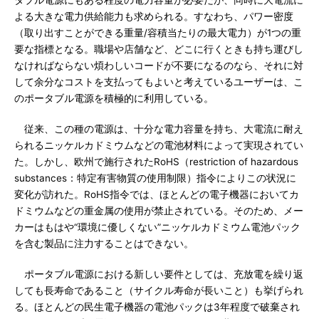
よる大きな電力供給能力も求められる。すなわち、パワー密度
（取り出すことができる重量/容積当たりの最大電力）が1つの重
要な指標となる。職場や店舗など、どこに行くときも持ち運びし
なければならない煩わしいコードが不要になるのなら、それに対
して余分なコストを支払ってもよいと考えているユーザーは、こ
のポータブル電源を積極的に利用している。
従来、この種の電源は、十分な電力容量を持ち、大電流に耐え
られるニッケルカドミウムなどの電池材料によって実現されてい
た。しかし、欧州で施行されたRoHS（restriction of hazardous
substances：特定有害物質の使用制限）指令によりこの状況に
変化が訪れた。RoHS指令では、ほとんどの電子機器においてカ
ドミウムなどの重金属の使用が禁止されている。そのため、メー
カーはもはや“環境に優しくない”ニッケルカドミウム電池パック
を含む製品に注力することはできない。
ポータブル電源における新しい要件としては、充放電を繰り返
しても長寿命であること（サイクル寿命が長いこと）も挙げられ
る。ほとんどの民生電子機器の電池パックは3年程度で破棄され