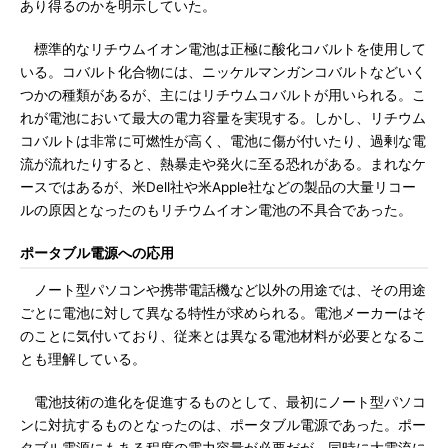
あり得るのかを明示していた。
標準的なリチウムイオン電池は正極に酸化コバルトを使用して
いる。コバルト化合物には、ニッケルマンガンコバルトなどいく
つかの種類があるが、主にはリチウムコバルトが用いられる。こ
れが電池において最大の電力容量を実現する。しかし、リチウム
コバルトは非常に可燃性が高く、電池に傷が付いたり、過剰な電
流が流れたりすると、熱暴走や発火に至る恐れがある。まれなケ
ースではあるが、米Dell社や米Apple社などの製品の大量リコー
ルの原因となったのもリチウムイオン電池の不具合であった。
ポータブル電源への応用
ノート型パソコンや携帯電話機など以外の用途では、その用途
ごとに電池に対して異なる特性が求められる。電池メーカーはそ
のことに気付いており、従来とは異なる電池材料が必要となるこ
とも理解している。
電池技術の進化を促進するものとして、最初にノート型パソコ
ンに対抗するものとなったのは、ポータブル電源であった。ポー
タブル電源にもある程度の電力容量が必要だが、同時に大電流に