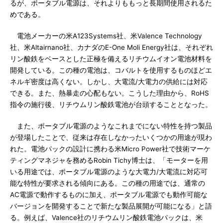
るが、ポータブル電源は、それよりももっと長期間使用されるた
めである。
電池メーカーの米A123Systems社、米Valence Technology
社、米Altairnano社、カナダのE-One Moli Energy社は、それぞれ
リン酸鉄をベースとした正極を備えるリチウムイオン電池材料を
開発している。この種の電池は、コバルトを使用するものほどエ
ネルギ密度は高くない。しかし、大電流/大電力の供給には対応
できる。また、熱暴走の心配もない。こうした理由から、RoHS
指令の施行後、リチウムリン酸鉄電池が台頭することとなった。
また、ポータブル電源のようなこれまでにない特性を持つ製品
が登場したことで、従来は存在しなかったいくつかの用途が現わ
れた。電池パックの設計に携わる米Micro Power社で技術マーケ
ティングマネジャを務めるRobin Tichy博士は、「モーターを用
いる用途では、ポータブル電源のような大電力/大電流に対応可
能な特性が要求される傾向にある。この種の用途では、通常の
AC電源で動作するものに加え、ポータブル電源でも動作可能な
バージョンを開発することで新たな製品展開が可能になる」と語
る。例えば、Valence社のリチウムリン酸鉄電池パックは、米