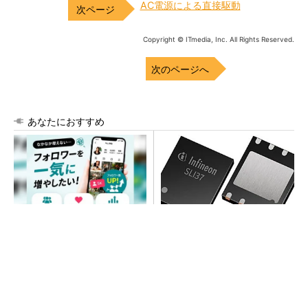
AC電源による直接駆動
Copyright © ITmedia, Inc. All Rights Reserved.
次のページへ
あなたにおすすめ
SNSアカウントを着実に成
次世代車載向けセキュリティ
長。実はみんなココ使ってま
コントローラー
す。
PR(Dreaw合同会社)
SNSアカウントを着実に成長。実はみんなココ