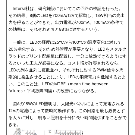
Intersil社は、研究施設においてこの回路の検証を行った。
その結果、8個のLEDを700mA/12Vで駆動し、18W相当の光出
力を得ることができた。出力電流が700mA、100mAの条件で
の効率は、それぞれ91％と88％に達するという。
一般に、LEDの輝度は25℃から100℃の温度変化に対して
20％劣化する。そのため熱管理が重要となり、LEDをメタルク
ラッドのプリント配線板に配置し、十分に放熱できるようにす
るといった工夫が必要になる。コスト増が許容されるなら、
LEDの列を並列に複数並べ、それぞれに対するPWM信号を周
期的に発生させることにより、LEDの消費電力を低減するとよ
い。このことは、LEDのMTBF（mean time between
failures：平均故障間隔）の改善にもつながる。
図Aの18WのLED照明は、太陽光パネルによって充電される
12Vの電池によって数時間動作する。この回路を最も必要とす
る人々に対し、明るい照明を十分に長い時間提供することがで
きる。