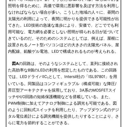
照明を得るために、高価で環境に悪影響を及ぼす方法を利用し
なければならない場合が多い。こうした地域の人々に、昼間の
太陽光の利用によって、夜間に明かりを提供できる可能性が出
てきた。LED技術の急速な進歩により、安価で、どこででも利
用可能な、電力網を必要としない照明が得られる日が近づいて
きているのだ。そのためのシステムとしては、例えば、屋根に
設置されるノート型パソコンほどの大きさの太陽光パネル、屋
内配線、鉛酸ゲル電池、LEDで構成されるものが考えられる。
図A
の回路は、そのようなシステムとして、直列に接続され
た高効率な8個のLEDの利用を想定したものである。この回路
では、LEDドライバIC
として、Intersil社の「ISL97801」を用
1
いている。同製品はコンフィギュラブル（構成可能）な降圧/
昇圧型アーキテクチャを採用しており、3A系のMOSFETスイ
ッチやI/O回路の短絡保護機能などを搭載している。また、
PWM制御に加えてアナログ制御による調光も可能である。図
のように回転式スイッチを利用したり、アップダウン式のデジ
タル電位差計による調光機能を提供したりすることにより、さ
らに電力を節約することができる。