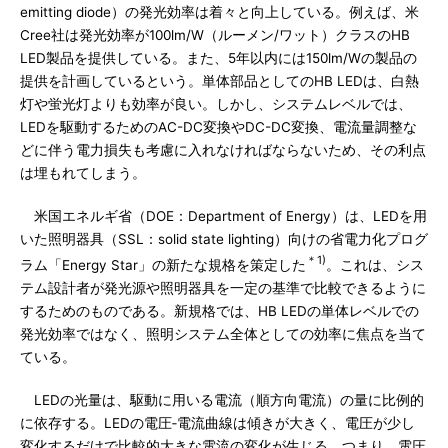
emitting diode）の発光効率は着々と向上している。例えば、米
Cree社は発光効率が100lm/W（ルーメン/ワット）クラスのHB
LED製品を提供している。また、5年以内には150lm/Wの製品の
提供を計画しているという。単体部品としてのHB LEDは、白熱
灯や蛍光灯よりも効率が良い。しかし、システムレベルでは、
LEDを駆動するためのAC-DC変換やDC-DC変換、電流量調整な
どに伴う電力損失も考慮に入れなければならないため、その利点
は埋もれてしまう。
米国エネルギ省（DOE：Department of Energy）は、LEDを用
いた照明器具（SSL：solid state lighting）向けの省電力化プログ
＊1)
ラム「Energy Star」の新たな規格を策定した
。これは、シス
テム設計者が発光源や照明器具を一定の基準で比較できるように
するためのものである。新規格では、HB LEDの単体レベルでの
発光効率ではなく、照明システム全体としての効率に焦点を当て
ている。
LEDの光量は、駆動に用いる電流（順方向電流）の量に比例的
に依存する。LEDの電圧‐電流曲線は傾きが大きく、電圧が少し
変化するだけで比較的大きな電流の変化が生じる。つまり、電圧