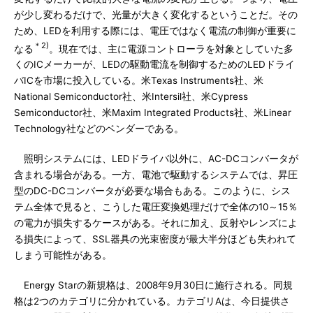
が少し変わるだけで、光量が大きく変化するということだ。その
ため、LEDを利用する際には、電圧ではなく電流の制御が重要に
＊2)
なる
。現在では、主に電源コントローラを対象としていた多
くのICメーカーが、LEDの駆動電流を制御するためのLEDドライ
バICを市場に投入している。米Texas Instruments社、米
National Semiconductor社、米Intersil社、米Cypress
Semiconductor社、米Maxim Integrated Products社、米Linear
Technology社などのベンダーである。
照明システムには、LEDドライバ以外に、AC-DCコンバータが
含まれる場合がある。一方、電池で駆動するシステムでは、昇圧
型のDC-DCコンバータが必要な場合もある。このように、シス
テム全体で見ると、こうした電圧変換処理だけで全体の10～15％
の電力が損失するケースがある。それに加え、反射やレンズによ
る損失によって、SSL器具の光束密度が最大半分ほども失われて
しまう可能性がある。
Energy Starの新規格は、2008年9月30日に施行される。同規
格は2つのカテゴリに分かれている。カテゴリAは、今日提供さ