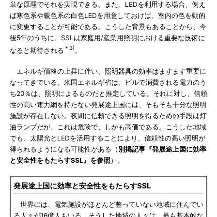
単な原理でそれを実現できる。また、LEDを利用する場合、例え
ば寒色系や暖色系の白色LEDを用意しておけば、室内の色を動的
に変更することが可能である。こうした背景もあることから、今
後5年のうちに、SSLは家庭用/産業用照明における重要な技術に
＊3)
なると期待される
。
エネルギ価格の上昇に伴い、照明器具の効率はますます重要に
なってきている。米国エネルギ省は、ビルで消費される電力のう
ち20％は、照明によるものだと推定している。それに対し、信頼
性の高い電力網を持たない発展途上国には、そもそも十分な照明
施設が存在しない。夜間に信頼できる照明を得るための手段は灯
油ランプだが、これは危険で、しかも高価である。こうした地域
でも、太陽光とLEDを活用することにより、信頼性の高い照明が
得られるようになる可能性がある（
別掲記事『発展途上国に効率
と安全性をもたらすSSL』を参照
）。
発展途上国に効率と安全性をもたらすSSL
世界には、電気施設がほとんど整っていない地域に住んでい
る人々が16億人もいる。そうした地域の人々は、最も基本的な