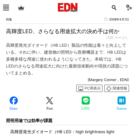
特集
2008年4月1日
高輝度LED、さらなる用途拡大の決め手は何か
（1/2 ページ）
高輝度発光ダイオード（HB LED）製品の性能は着々と向上して
いる。それに伴い、建造物の照明から医療機器まで、HB LEDは
多種多様な用途に使われるようになってきた。本稿では、HB
LEDのさらなる用途拡大に向けた最新技術動向や現状の課題につ
いてまとめる。
[Margery Conner，EDN]
PC用表示
関連情報
Share
Post
LINE
Hatena
照明用途では効率が課題
高輝度発光ダイオード（HB LED：high brightness light