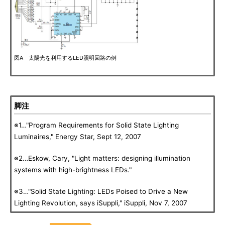
図A 太陽光を利用するLED照明回路の例
脚注
※1…"Program Requirements for Solid State Lighting
Luminaires," Energy Star, Sept 12, 2007
※2…Eskow, Cary, "Light matters: designing illumination
systems with high-brightness LEDs."
※3…"Solid State Lighting: LEDs Poised to Drive a New
Lighting Revolution, says iSuppli," iSuppli, Nov 7, 2007