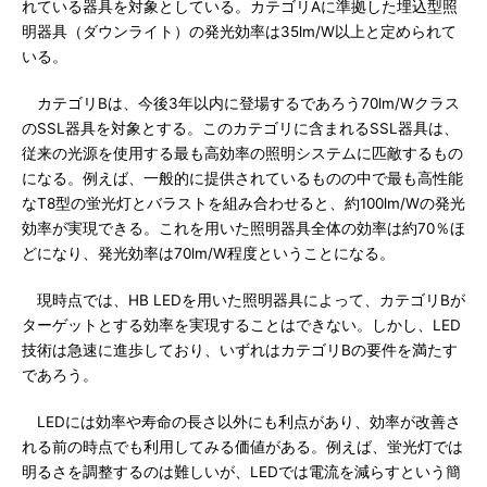
れている器具を対象としている。カテゴリAに準拠した埋込型照
明器具（ダウンライト）の発光効率は35lm/W以上と定められて
いる。
カテゴリBは、今後3年以内に登場するであろう70lm/Wクラス
のSSL器具を対象とする。このカテゴリに含まれるSSL器具は、
従来の光源を使用する最も高効率の照明システムに匹敵するもの
になる。例えば、一般的に提供されているものの中で最も高性能
なT8型の蛍光灯とバラストを組み合わせると、約100lm/Wの発光
効率が実現できる。これを用いた照明器具全体の効率は約70％ほ
どになり、発光効率は70lm/W程度ということになる。
現時点では、HB LEDを用いた照明器具によって、カテゴリBが
ターゲットとする効率を実現することはできない。しかし、LED
技術は急速に進歩しており、いずれはカテゴリBの要件を満たす
であろう。
LEDには効率や寿命の長さ以外にも利点があり、効率が改善さ
れる前の時点でも利用してみる価値がある。例えば、蛍光灯では
明るさを調整するのは難しいが、LEDでは電流を減らすという簡