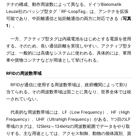
テナの構成、動作周波数によって異なる。ドイツBielomatik
Leuze社のパッシブ型タグ「RF-LoopTag」は、アンテナを拡張
可能であり、中距離通信と短距離通信の両方に対応できる（
写真
1
）。
一方、アクティブ型タグは内蔵電池をはじめとする電源を使用
する。そのため、長い通信距離を実現しやすい。アクティブ型タ
グは、一般的には高価なシステムに使われる。具体的には、軍用
車や貨物コンテナなどが用途として挙げられる。
RFIDの周波数帯域
RFIDが通信に使用する周波数帯域は、政府機関によって割り
当てられる。その周波数帯域は国ごとに異なり、世界全体では統
一されていない。
代表的な周波数帯域には、LF（Low Frequency）、HF（High
Frequency）、UHF（Ultrahigh Frequency）がある。1つ目のLF
帯域のタグは、125kHz～134kHzの周波数範囲でデータをやり取
りする。主な用途としては、アクセス制御、動物の個体識別、資