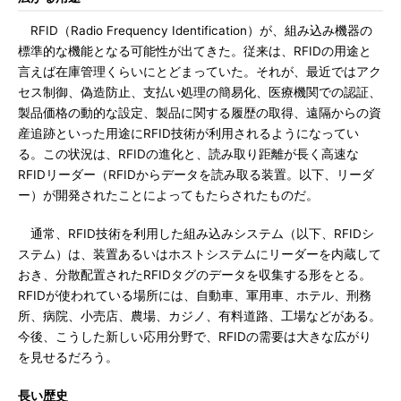
RFID（Radio Frequency Identification）が、組み込み機器の
標準的な機能となる可能性が出てきた。従来は、RFIDの用途と
言えば在庫管理くらいにとどまっていた。それが、最近ではアク
セス制御、偽造防止、支払い処理の簡易化、医療機関での認証、
製品価格の動的な設定、製品に関する履歴の取得、遠隔からの資
産追跡といった用途にRFID技術が利用されるようになってい
る。この状況は、RFIDの進化と、読み取り距離が長く高速な
RFIDリーダー（RFIDからデータを読み取る装置。以下、リーダ
ー）が開発されたことによってもたらされたものだ。
通常、RFID技術を利用した組み込みシステム（以下、RFIDシ
ステム）は、装置あるいはホストシステムにリーダーを内蔵して
おき、分散配置されたRFIDタグのデータを収集する形をとる。
RFIDが使われている場所には、自動車、軍用車、ホテル、刑務
所、病院、小売店、農場、カジノ、有料道路、工場などがある。
今後、こうした新しい応用分野で、RFIDの需要は大きな広がり
を見せるだろう。
長い歴史