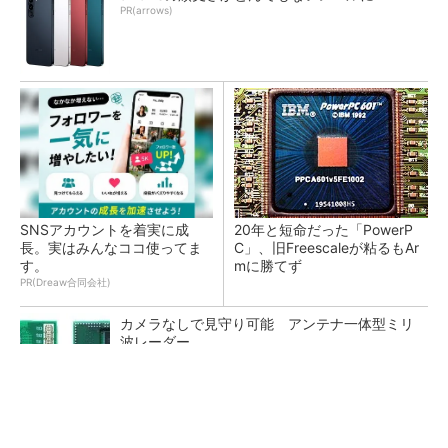
PR(arrows)
SNSアカウントを着実に成
20年と短命だった「PowerP
長。実はみんなココ使ってま
C」、旧Freescaleが粘るもAr
す。
mに勝てず
PR(Dreaw合同会社)
カメラなしで見守り可能 アンテナ一体型ミリ
波レーダー
Infineon、宇宙向けに耐放射線GaNゲートドラ
イバー