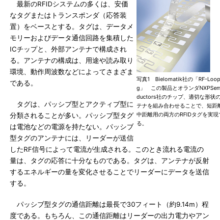
最新のRFIDシステムの多くは、安価
なタグまたはトランスポンダ（応答装
置）をベースとする。タグは、データメ
モリーおよびデータ通信回路を集積した
ICチップと、外部アンテナで構成され
る。アンテナの構成は、用途や読み取り
環境、動作周波数などによってさまざま
写真1 Bielomatik社の「RF-Loop
である。
g」 この製品とオランダNXPSemi
ductors社のチップ、適切な形状
タグは、パッシブ型とアクティブ型に
テナを組み合わせることで、短距
中距離用の両方のRFIDタグを実現
分類されることが多い。パッシブ型タグ
る。
は電池などの電源を持たない。パッシブ
型タグのアンテナには、リーダーが送信
したRF信号によって電流が生成される。このとき流れる電流の
量は、タグの応答に十分なものである。タグは、アンテナが反射
するエネルギーの量を変化させることでリーダーにデータを送信
する。
パッシブ型タグの通信距離は最長で30フィート（約9.14m）程
度である。もちろん、この通信距離はリーダーの出力電力やアン