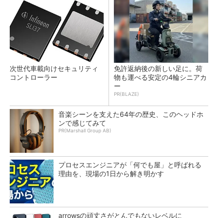
次世代車載向けセキュリティ
免許返納後の新しい足に。荷
コントローラー
物も運べる安定の4輪シニアカ
ー
PR(BLAZE)
音楽シーンを支えた64年の歴史、このヘッドホ
ンで感じてみて
PR(Marshall Group AB)
プロセスエンジニアが「何でも屋」と呼ばれる
理由を、現場の1日から解き明かす
arrowsの頑丈さがとんでもないレベルに