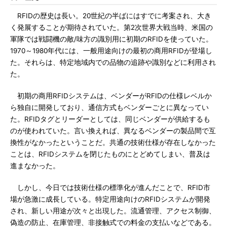
RFIDの歴史は長い。20世紀の半ばにはすでに考案され、大き
く発展することが期待されていた。第2次世界大戦当時、米国の
軍隊では戦闘機の敵/味方の識別用に初期のRFIDを使っていた。
1970～1980年代には、一般用途向けの最初の商用RFIDが登場し
た。それらは、特定地域内での品物の追跡や識別などに利用され
た。
初期の商用RFIDシステムは、ベンダーがRFIDの仕様レベルか
ら独自に開発しており、通信方式もベンダーごとに異なってい
た。RFIDタグとリーダーとしては、同じベンダーが供給するも
のが使われていた。言い換えれば、異なるベンダーの製品間で互
換性がなかったということだ。共通の技術仕様が存在しなかった
ことは、RFIDシステムを閉じたものにとどめてしまい、普及は
進まなかった。
しかし、今日では技術仕様の標準化が進んだことで、RFID市
場が急激に成長している。特定用途向けのRFIDシステムが開発
され、新しい用途が次々と出現した。流通管理、アクセス制御、
偽造の防止、在庫管理、非接触式での料金の支払いなどである。