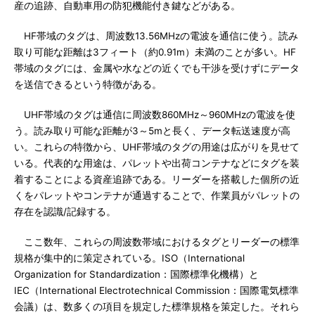
産の追跡、自動車用の防犯機能付き鍵などがある。
HF帯域のタグは、周波数13.56MHzの電波を通信に使う。読み
取り可能な距離は3フィート（約0.91m）未満のことが多い。HF
帯域のタグには、金属や水などの近くでも干渉を受けずにデータ
を送信できるという特徴がある。
UHF帯域のタグは通信に周波数860MHz～960MHzの電波を使
う。読み取り可能な距離が3～5mと長く、データ転送速度が高
い。これらの特徴から、UHF帯域のタグの用途は広がりを見せて
いる。代表的な用途は、パレットや出荷コンテナなどにタグを装
着することによる資産追跡である。リーダーを搭載した個所の近
くをパレットやコンテナが通過することで、作業員がパレットの
存在を認識/記録する。
ここ数年、これらの周波数帯域におけるタグとリーダーの標準
規格が集中的に策定されている。ISO（International
Organization for Standardization：国際標準化機構）と
IEC（International Electrotechnical Commission：国際電気標準
会議）は、数多くの項目を規定した標準規格を策定した。それら