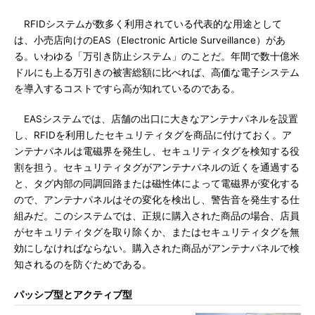
RFIDシステムが数多く利用されている代表的な用途として
は、小売店向けのEAS（Electronic Article Surveillance）があ
る。いわゆる「万引き防止システム」のことだ。年間で数十億米
ドルにも上る万引きの被害総額に比べれば、高価な電子システム
を導入するコストですら高が知れているのである。
EASシステムでは、店舗の出口に大きなアンテナパネルを設置
し、RFIDを利用したセキュリティタグを商品に付けておく。ア
ンテナパネルは電磁界を発生し、セキュリティタグを検知する役
割を担う。セキュリティタグがアンテナパネルの近くを通過する
と、タグ内部の同調回路または磁性体によって電磁界が変化する
ので、アンテナパネルはその変化を検出し、警告音を発生する仕
組みだ。このシステムでは、正規に購入された商品の場合、店員
がセキュリティタグを取り除くか、またはセキュリティタグを無
効にしなければならない。購入された商品がアンテナパネルで検
知されるのを防ぐためである。
パッシブ型とアクティブ型