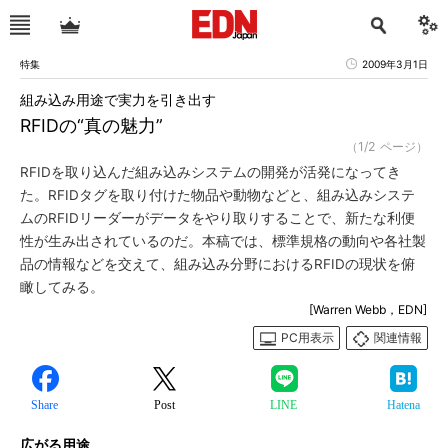
特集
2009年3月1日
組み込み用途で実力を引き出す
RFIDの“真の魅力”
（1/2 ページ）
RFIDを取り込んだ組み込みシステムの開発が活発になってき
た。RFIDタグを取り付けた物品や動物などと、組み込みシステ
ムのRFIDリーダーがデータをやり取りすることで、新たな利便
性が生み出されているのだ。本稿では、標準規格の動向や各社製
品の情報などを交えて、組み込み分野におけるRFIDの現状を俯
瞰してみる。
[Warren Webb，EDN]
PC用表示
関連情報
Share
Post
LINE
Hatena
広がる用途