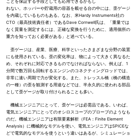
ことを保証する手段としても応用できるかもし
れない。ホッパーや貯蔵用の容器を載せる台の中には、歪ゲージ
を内蔵しているものもある。なお、米Hardy Instruments社の
CTO（最高技術責任者）であるDave Cornwell氏は、「重量では
なく質量を測定するには、正確な変換を行うために、適用個所の
重力を知っておく必要がある」と述べている。
歪ゲージは、産業、医療、科学といったさまざまな分野の装置
にも使用されている。歪の変化率は、物によって大きく異なるた
め、それぞれに対応できるものでなければならない。例えば、1
分間で数万回も回転するエンジンのコネクティングロッドでは、
非常に速い周期で力が変化する。また、トレッスル橋（橋の構造
の一種）の歪を観測する用途などでは、半永久的に使われる部品
として歪ゲージが取り付けられることも多い。
機械エンジニアにとって、歪ゲージは必需品である。いわば、
電気エンジニアにとってのオシロスコープのプローブのようなも
のだ。機械エンジニアは有限要素解析（FEA：Finite Element
Analysis）に機械的なモデルを使い、電気エンジニアはSPICEな
どで電気的なモデルを使うという違いはあるが、シミュレーショ