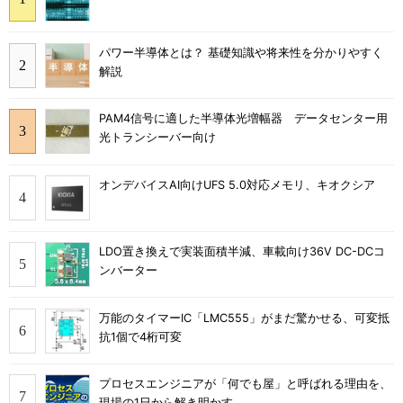
パワー半導体とは？ 基礎知識や将来性を分かりやすく
解説
PAM4信号に適した半導体光増幅器 データセンター用
光トランシーバー向け
オンデバイスAI向けUFS 5.0対応メモリ、キオクシア
LDO置き換えで実装面積半減、車載向け36V DC-DCコ
ンバーター
万能のタイマーIC「LMC555」がまだ驚かせる、可変抵
抗1個で4桁可変
プロセスエンジニアが「何でも屋」と呼ばれる理由を、
現場の1日から解き明かす