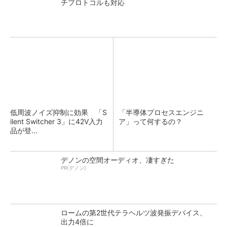
チプロトコルも対応
低周波ノイズ抑制に効果 「S
「半導体プロセスエンジニ
ilent Switcher 3」に42V入力
ア」って何するの？
品が登...
デノンの空間オーディオ、凄すぎた
PR(デノン)
ロームの第2世代テラヘルツ波発振デバイス、
出力4倍に