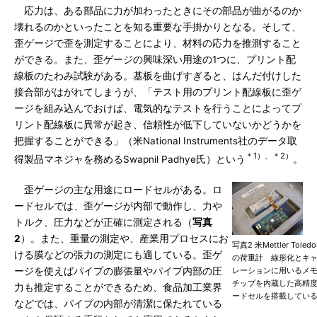
応力は、ある部品に力が加わったときにその部品が曲がるのか
壊れるのかといったことを知る重要な手掛かりとなる。そして、
歪ゲージで歪を測定することにより、材料の応力を推測すること
ができる。また、歪ゲージの興味深い用途の1つに、プリント配
線板のたわみ試験がある。基板を曲げすぎると、はんだ付けした
接合部がはがれてしまうが、「テスト用のプリント配線板に歪ゲ
ージを組み込んでおけば、電気的なテストを行うことによってプ
リント配線板に異常が起き、信頼性が低下していないかどうかを
把握することができる」（米National Instruments社のデータ取
＊1）、＊2）
得製品マネジャを務めるSwapnil Padhye氏）という
。
歪ゲージの主な用途にロードセルがある。ロ
ードセルでは、歪ゲージが内部で動作し、力や
トルク、圧力などが正確に測定される（
写真
2
）。また、重量の測定や、産業用プロセスにお
写真2 米Mettler Tole
ける膜などの張力の測定にも適している。歪ゲ
の荷重計 線形化とキ
ージを使えばパイプの膨張量やパイプ内部の圧
レーションに用いるメ
チップを内蔵した高精
力も推定することができるため、食品加工業界
ードセルを搭載してい
などでは、パイプの内部が清潔に保たれている