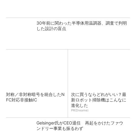
30年前に関わった半導体用温調器、調査で判明
した設計の盲点
対称／非対称暗号を統合したN
次に買うならどれがいい？最
FC対応非接触IC
新ロボット掃除機はこんなに
進化した
PR(Dreame)
Gelsinger氏がCEO退任 再起をかけたファウ
ンドリー事業も振るわず