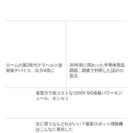
ロームの第2世代テラヘルツ波
30年前に関わった半導体用温
発振デバイス、出力4倍に
調器、調査で判明した設計の
盲点
省電力で低コストな1200V SiC搭載パワーモジ
ュール、オンセミ
次に買うならどれがいい？最新ロボット掃除機
はこんなに進化した