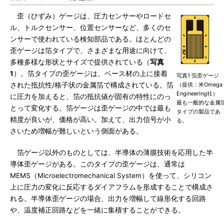
歪（ひずみ）ゲージは、圧力センサーやロードセ
ル、トルクセンサー、位置センサーなど、多くのセ
ンサーで使われている検知部品である。ほとんどの
歪ゲージは箔タイプで、さまざまな用途に向けて、
多種多様な形状とサイズで提供されている（
写真
1
）。箔タイプの歪ゲージは、ベース材の上に接着
写真1 箔歪ゲージ
された抵抗性/格子状の金属箔で構成されている。箔
（提供：米Omega
Engineering社）
に圧力を加えると、箔の抵抗値が固有の特性にのっ
最も一般的な金属
とって変化する。箔ゲージは歪ゲージの中では最も
タイプの製品であ
精度が良いが、価格が高い。加えて、出力信号が小
る。
さいため増幅が難しいという側面がある。
箔ゲージ以外のものとしては、半導体の薄膜技術を応用した半
導体歪ゲージがある。このタイプの歪ゲージは、通常は
MEMS（Microelectromechanical System）を使って、シリコン
上に圧力の変化に反応するダイアフラムを形成することで構成さ
れる。半導体歪ゲージの場合、出力を増幅して線形化する回路
や、温度補正回路などを一緒に集積することができる。