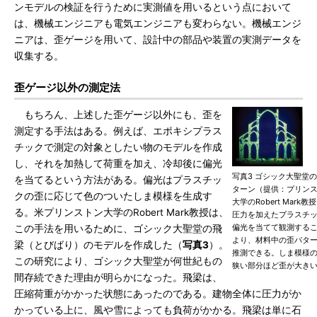
ンモデルの検証を行うために実測値を用いるという点において
は、機械エンジニアも電気エンジニアも変わらない。機械エンジ
ニアは、歪ゲージを用いて、設計中の部品や装置の実測データを
収集する。
歪ゲージ以外の測定法
もちろん、上述した歪ゲージ以外にも、歪を
測定する手法はある。例えば、エポキシプラス
チックで測定の対象としたい物のモデルを作成
し、それを加熱して荷重を加え、冷却後に偏光
写真3 ゴシック大聖堂
を当てるという方法がある。偏光はプラスチッ
ターン（提供：プリン
クの歪に応じて色のついたしま模様を生成す
大学のRobert Mark
る。米プリンストン大学のRobert Mark教授は、
圧力を加えたプラスチ
偏光を当てて観測する
この手法を用いるために、ゴシック大聖堂の飛
より、材料中の歪パタ
梁（とびばり）のモデルを作成した（
写真3
）。
推測できる。しま模様
この研究により、ゴシック大聖堂が何世紀もの
狭い部分ほど歪が大き
間存続できた理由が明らかになった。飛梁は、
圧縮荷重がかかった状態にあったのである。建物全体に圧力がか
かっている上に、風や雪によっても負荷がかかる。飛梁は単に石