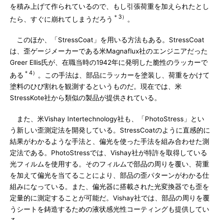
を積み上げて作られているので、もし引張荷重を加えられたとし
＊3）
たら、すぐに崩れてしまうだろう
。
このほか、「StressCoat」を用いる方法もある。StressCoat
は、歪ゲージメーカーである米Magnaflux社のエンジニアだった
Greer Ellis氏が、在職当時の1942年に発明した脆性のラッカーで
＊4）
ある
。この手法は、部品にラッカーを塗装し、荷重をかけて
塗料のひび割れを観測するというものだ。現在では、米
StressKote社から類似の製品が提供されている。
また、米Vishay Intertechnology社も、「PhotoStress」とい
う新しい歪測定法を開発している。StressCoatのように直感的に
結果がわかるような手法と、偏光を使った手法を組み合わせた測
定法である。PhotoStressでは、Vishay社が特許を取得している
光フィルムを使用する。そのフィルムで部品の周りを覆い、荷重
を加えて偏光を当てることにより、部品の歪パターンがわかる仕
組みになっている。また、偏光器に搭載された光変換器でも歪を
定量的に測定することが可能だ。Vishay社では、部品の周りを覆
うシートを鋳造するための液状感光性コーティングも提供してい