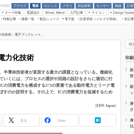
アナログ
電源
ロジック
メモリ
部品材料
センサー
無線
計測
ENTERS
テーマ特集
電源設計
入門記事
マイコン
Wired, Weird
Design Guide
アナログ機能回路
受動部品
特集記事
連載一覧
製品ニュース
電子版
読者登録（メルマガ登録）
全記事
計測機器
Microchip情報
モーター入門
マイコン講座
CEATEC
パワー関連と電源
機構部品
場から
EDN Japan×EE Times Japan統合電
EdgeTech＋
タイミングデバイス
オンデマンドセミナー
Q&Aで学ぶマイコン講座
子版
ディスプレイとドラ
化技術：電子ブックレット...
録
TECHNO-FRONTIER
マイコン入門!! 必携用語集
電子ブックレット
計測とテスト
“徹底”活
組込み/エッジコンピューティング展
信号源とパルス信号
電力化技術
人とくるま展
印刷
/DCコン
Wired, Weird
AUTOMOTIVE WORLD
新
講座
は、半導体技術者が直面する最大の課題となっている。微細化
世
していくには、プロセスの選択や回路の設計をさらに適切に行
ICの消費電力を構成する2つの要素である動作電力とリーク電
新
ぼすのか説明する。その上で、ICの消費電力を低減するため
ッ
身
[
EDN Japan
]
座
さ
基礎知識
身
見る
Share
仕
DCとノイ