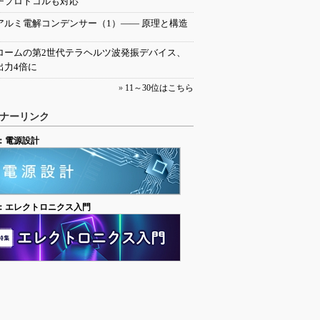
チプロトコルも対応
アルミ電解コンデンサー（1）―― 原理と構造
ロームの第2世代テラヘルツ波発振デバイス、
出力4倍に
»
11～30位はこちら
ナーリンク
：電源設計
：エレクトロニクス入門