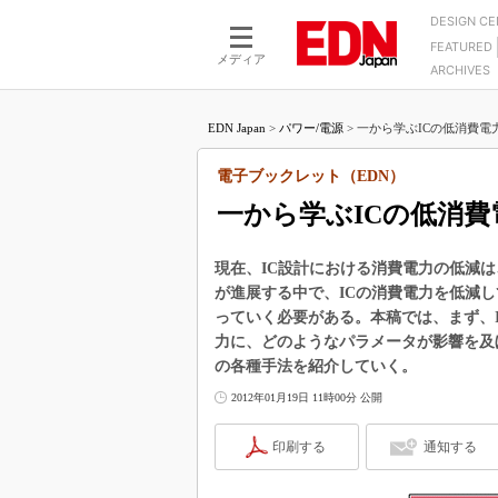
DESIGN C
FEATURED
モーター
LSI
メディア
ARCHIVES
電源設計
マイコン
プロセスエンジニアの現
カーボンニュートラルへの挑戦
FPGA
EDN Japan
>
パワー/電源
>
一から学ぶICの低消費電力
マイクロプロセッサ懐古
IoT×製造業
中堅技術者に贈る電子部品
電子ブックレット（EDN）
つながるクルマ
用講座
一から学ぶICの低消費
エレクトロニクス入門
たった2つの式で始めるDC
バーターの設計
5G（EE Times Japan）
DC-DCコンバーター活用
現在、IC設計における消費電力の低減
医療エレ（EE Times Japan）
が進展する中で、ICの消費電力を低減
Wired, Weird
製品解剖（EE Times Japan）
っていく必要がある。本稿では、まず、
マイコン講座
力に、どのようなパラメータが影響を及
の各種手法を紹介していく。
Q&Aで学ぶマイコン講座
2012年01月19日 11時00分 公開
高速シリアル伝送技術講
記録計／データロガーの
印刷する
通知する
アナログ設計のきほん／A
ズ編