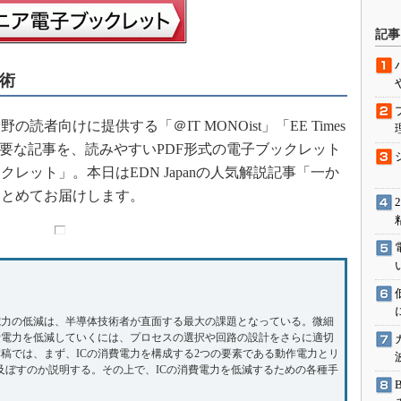
駆動入門講
記事
術
活用設計」
向けに提供する「＠IT MONOist」「EE Times
G
載した主要な記事を、読みやすいPDF形式の電子ブックレット
価試験はど
レット」。本日はEDN Japanの人気解説記事「一か
まとめてお届けします。
Thread
Z-Wave
電力の低減は、半導体技術者が直面する最大の課題となっている。微細
費電力を低減していくには、プロセスの選択や回路の設計をさらに適切
稿では、まず、ICの消費電力を構成する2つの要素である動作電力とリ
及ぼすのか説明する。その上で、ICの消費電力を低減するための各種手