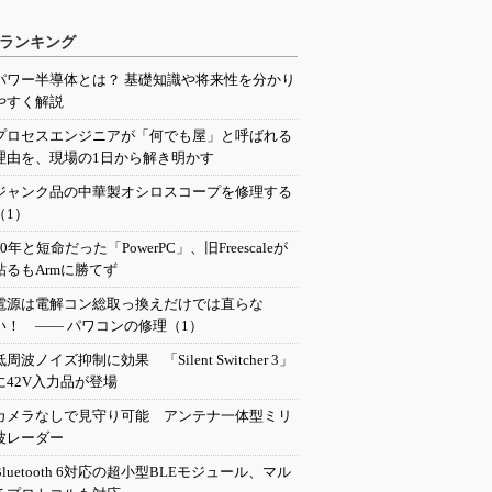
ランキング
パワー半導体とは？ 基礎知識や将来性を分かり
やすく解説
プロセスエンジニアが「何でも屋」と呼ばれる
理由を、現場の1日から解き明かす
ジャンク品の中華製オシロスコープを修理する
（1）
20年と短命だった「PowerPC」、旧Freescaleが
粘るもArmに勝てず
電源は電解コン総取っ換えだけでは直らな
い！ ―― パワコンの修理（1）
低周波ノイズ抑制に効果 「Silent Switcher 3」
に42V入力品が登場
カメラなしで見守り可能 アンテナ一体型ミリ
波レーダー
Bluetooth 6対応の超小型BLEモジュール、マル