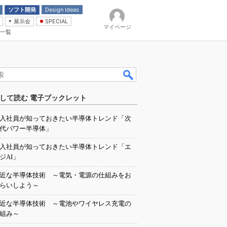
ソフト開発
Design Ideas
展示会
SPECIAL
マイページ
一覧
「電源技術」
イバ
して読む 電子ブックレット
入社員が知っておきたい半導体トレンド「次
代パワー半導体」
入社員が知っておきたい半導体トレンド「エ
ジAI」
近な半導体技術 ～電気・電源の仕組みをお
らいしよう～
近な半導体技術 ～電池やワイヤレス充電の
組み～