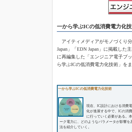
めざせ高効率！ モーター
座
Bluetooth mesh入門
一から学ぶICの低消費電力化技
「SPICEの仕組みとその
最新記事一覧
アイティメディアがモノづくり分野の読者
計測器メーカーから見た5
Japan」「EDN Japan」に掲
USB Type-Cの登場で評
に再編集した「エンジニア電子ブック
う変わる？
ら学ぶICの低消費電力化技術」を
IoT時代の無線規格を知る【
編】
IoT時代の無線規格を知る【
編】
一から学ぶICの低消費電力化技術
現在、IC設計における消費
化が進展する中で、ICの消
に行っていく必要がある。本
ーク電力に、どのようなパラメータが影響を
法を紹介していく。