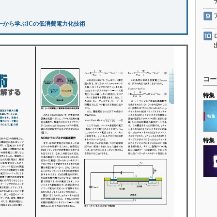
一から学ぶICの低消費電力化技術
コー
特集
特集