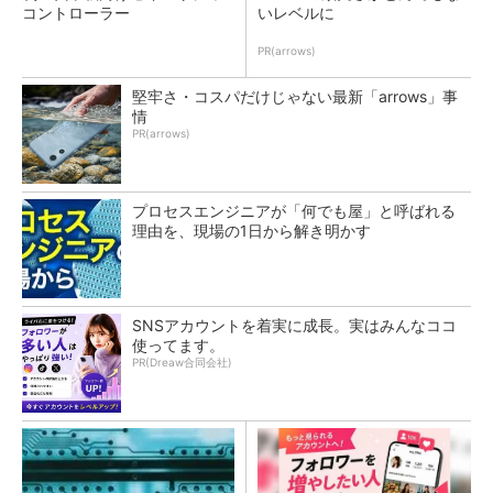
コントローラー
いレベルに
PR(arrows)
堅牢さ・コスパだけじゃない最新「arrows」事
情
PR(arrows)
プロセスエンジニアが「何でも屋」と呼ばれる
理由を、現場の1日から解き明かす
SNSアカウントを着実に成長。実はみんなココ
使ってます。
PR(Dreaw合同会社)