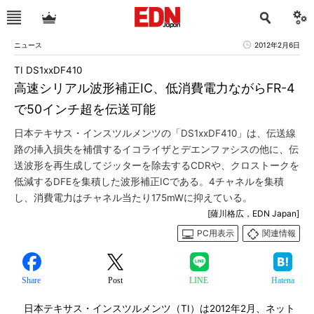
ニュース
2012年2月6日
TI DS1xxDF410
高速シリアル波形補正IC、低消費電力ながらFR-4
で50インチ超を伝送可能
日本テキサス・インスツルメンツの「DS1xxDF410」は、伝送線
路の挿入損失を補償するイコライザとデエンファシスの他に、伝
送波形を再生成してジッターを除去するCDRや、クロストークを
低減するDFEを集積した波形補正ICである。4チャネルを集積
し、消費電力はチャネル当たり175mWに抑えている。
[薩川格広，EDN Japan]
PC用表示
関連情報
Share
Post
LINE
Hatena
日本テキサス・インスツルメンツ（TI）は2012年2月、ネット