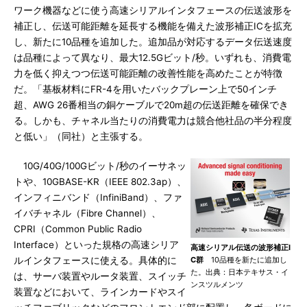
ワーク機器などに使う高速シリアルインタフェースの伝送波形を
補正し、伝送可能距離を延長する機能を備えた波形補正ICを拡充
し、新たに10品種を追加した。追加品が対応するデータ伝送速度
は品種によって異なり、最大12.5Gビット/秒。いずれも、消費電
力を低く抑えつつ伝送可能距離の改善性能を高めたことが特徴
だ。「基板材料にFR-4を用いたバックプレーン上で50インチ
超、AWG 26番相当の銅ケーブルで20m超の伝送距離を確保でき
る。しかも、チャネル当たりの消費電力は競合他社品の半分程度
と低い」（同社）と主張する。
10G/40G/100Gビット/秒のイーサネッ
トや、10GBASE-KR（IEEE 802.3ap）、
インフィニバンド（InfiniBand）、ファ
イバチャネル（Fibre Channel）、
CPRI（Common Public Radio
Interface）といった規格の高速シリア
高速シリアル伝送の波形補正I
ルインタフェースに使える。具体的に
C群
10品種を新たに追加し
た。出典：日本テキサス・イ
は、サーバ装置やルータ装置、スイッチ
ンスツルメンツ
装置などにおいて、ラインカードやスイ