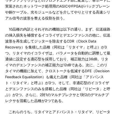
ッチファブリックなどのフロントエンド部に配置し、各ボードに
実装されたネットワーク処理用のASICやFPGAがバックプレーン
や銅ケーブル、光モジュールなどを介してやりとりする高速シリ
アル信号の波形を整える役割を担う。
10品種の内訳とそれぞれの機能は以下の通り。まず、伝送線路
の挿入損失を補償するイコライザとデエンファシスの他に、伝送
波形を再生成してジッターを除去するCDR（Clock Data
Recovery）を集積した品種（同社は「リタイマ」と呼ぶ）が3
つ。リタイマのイコライザは、パラメータを自動的に調整して最
適値に設定する適応型を採用しており、補正能力は36dB。リタ
イマのデエンファシスの補正能力は12dBである。次に、このリ
タイマの機能に加えて、クロストークを低減するDFE（Decision
Feedback Equalization）も備えた品種（同社は「アドバンス
ト・リタイマ」と呼ぶ）が3つ。そして、非適応型のイコライザ
とデエンファシスのみを搭載した品種（同社は「リピータ」と呼
ぶ）が2つ。さらに、2対1のマルチプレクサと1対2のデマルチプ
レクサを混載した品種が2つである。
これらのうち、リタイマとアドバンスト・リタイマ、リピータ