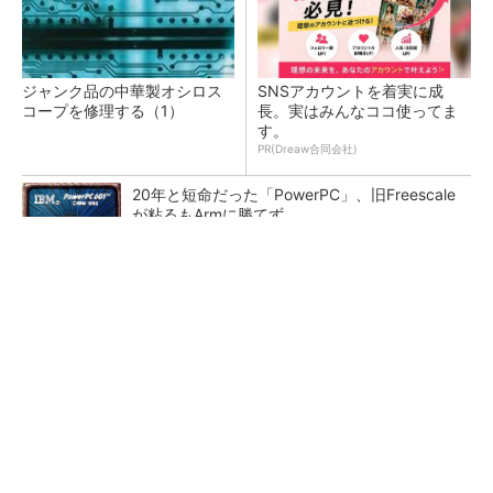
ジャンク品の中華製オシロス
SNSアカウントを着実に成
コープを修理する（1）
長。実はみんなココ使ってま
す。
PR(Dreaw合同会社)
20年と短命だった「PowerPC」、旧Freescale
が粘るもArmに勝てず
カメラなしで見守り可能 アンテナ一体型ミリ
波レーダー
Bluetooth 6対応の超小型BLEモジュール、マル
チプロトコルも対応