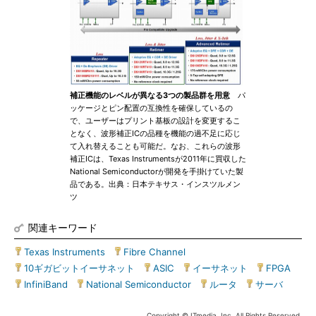
補正機能のレベルが異なる3つの製品群を用意
パ
ッケージとピン配置の互換性を確保しているの
で、ユーザーはプリント基板の設計を変更するこ
となく、波形補正ICの品種を機能の過不足に応じ
て入れ替えることも可能だ。なお、これらの波形
補正ICは、Texas Instrumentsが2011年に買収した
National Semiconductorが開発を手掛けていた製
品である。出典：日本テキサス・インスツルメン
ツ
関連キーワード
Texas Instruments
|
Fibre Channel
|
10ギガビットイーサネット
|
ASIC
|
イーサネット
|
FPGA
|
InfiniBand
|
National Semiconductor
|
ルータ
|
サーバ
Copyright © ITmedia, Inc. All Rights Reserved.