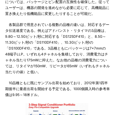
については、パッケージとピン配置の互換性を確保した。従って
ユーザーは、機器の開発を進めながら必要に応じて、高機能品に
置き換えたり低機能品に変更したりすることが可能だ。
各製品群で用意されている複数の品種の違いは、対応するデー
タ伝送速度である。例えばアドバンスト・リタイマの3品種は、
9.8G～12.5Gビット/秒に対応する「DS125DF410」と、8.5G～
11.3Gビット/秒の「DS110DF410」、10.3Gビット/秒の
「DS100DF410」である。3品種ともにパッケージは7×7mmの
48端子LLP。いずれも4チャネルを集積しており、消費電力はチ
ャネル当たり175mWに抑えた。なお他の品種の消費電力につい
ては、リタイマが150mW、リピータが65mW（いずれもチャネル
当たりの値）と低い。
10品種ともに既にサンプル出荷を始めており、2012年第1四半
期後半に量産出荷を開始する予定である。1000個購入時の参考単
価は9.95～18米ドル。