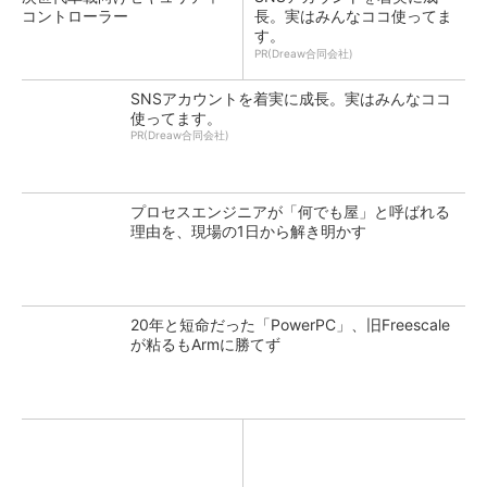
コントローラー
長。実はみんなココ使ってま
す。
PR(Dreaw合同会社)
SNSアカウントを着実に成長。実はみんなココ
使ってます。
PR(Dreaw合同会社)
プロセスエンジニアが「何でも屋」と呼ばれる
理由を、現場の1日から解き明かす
20年と短命だった「PowerPC」、旧Freescale
が粘るもArmに勝てず