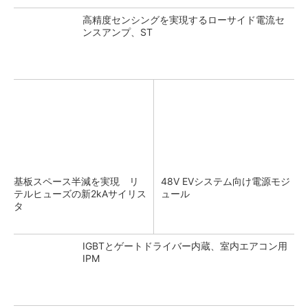
高精度センシングを実現するローサイド電流セ
ンスアンプ、ST
基板スペース半減を実現 リ
48V EVシステム向け電源モジ
テルヒューズの新2kAサイリス
ュール
タ
IGBTとゲートドライバー内蔵、室内エアコン用
IPM