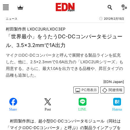
ニュース
2012年2月15日
村田製作所 LXDC2UR/LXDC3EP
「世界最小」をうたうDC-DCコンバータモジュー
ル、3.5×3.2mmで1A出力
マイクロDC-DCコンバータと呼んで展開する製品ラインを拡充
した。他に、2.5×2.3mmで0.6A出力の「LXDC2URシリーズ」も
用意する。さらに、最大1.0Aを出力できる品種や、昇圧タイプの
品種も追加した。
[EDN Japan]
PC用表示
関連情報
Share
Post
LINE
Hatena
村田製作所は、超小型DC-DCコンバータモジュール（同社は
「マイクロDC-DCコンバータ」と呼ぶ）の製品ラインアップを