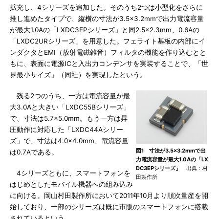
拡充し、4シリーズを追加した。そのうち2つは小型化をさらに
推し進めたタイプで、縦横の寸法が3.5×3.2mmで出力電流容量
が最大1.0Aの「LXDC3EPシリーズ」と同2.5×2.3mm、0.6Aの
「LXDC2URシリーズ」を用意した。フェライト基板の内部にイ
ンダクタとEMI（放射電磁雑音）フィルタの機能を作り込むとと
もに、表面に電源ICと入出力コンデンサを実装することで、「世
界最小サイズ」（同社）を実現したという。
残る2つのうち、一方は電流容量が最
大3.0Aと大きい「LXDC55Bシリーズ」
で、寸法は5.7×5.0mm。もう一方は昇
圧動作に対応した「LXDC44Aシリー
ズ」で、寸法は4.0×4.0mm、電流容量
図1 寸法が3.5×3.2mmで出
は0.7Aである。
力電流容量が最大1.0Aの「LX
DC3EPシリーズ」
出典：村
4シリーズともに、スマートフォンを
田製作所
はじめとしたモバイル機器への組み込み
に向ける。岡山村田製作所において2011年10月より順次量産を開
始しており、一部のシリーズは既に市販のスマートフォンに搭載
されているという。