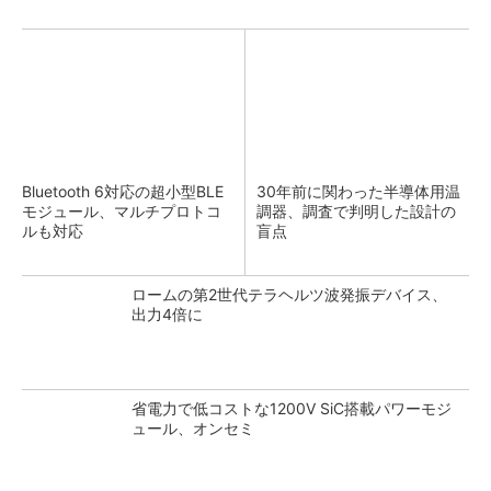
Bluetooth 6対応の超小型BLE
30年前に関わった半導体用温
モジュール、マルチプロトコ
調器、調査で判明した設計の
ルも対応
盲点
ロームの第2世代テラヘルツ波発振デバイス、
出力4倍に
省電力で低コストな1200V SiC搭載パワーモジ
ュール、オンセミ