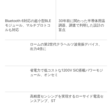
Bluetooth 6対応の超小型BLE
30年前に関わった半導体用温
モジュール、マルチプロトコ
調器、調査で判明した設計の
ルも対応
盲点
ロームの第2世代テラヘルツ波発振デバイス、
出力4倍に
省電力で低コストな1200V SiC搭載パワーモジ
ュール、オンセミ
高精度センシングを実現するローサイド電流セ
ンスアンプ、ST