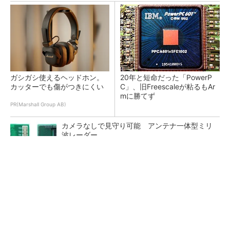
ガシガシ使えるヘッドホン。
20年と短命だった「PowerP
カッターでも傷がつきにくい
C」、旧Freescaleが粘るもAr
mに勝てず
PR(Marshall Group AB)
カメラなしで見守り可能 アンテナ一体型ミリ
波レーダー
Infineon、宇宙向けに耐放射線GaNゲートドラ
イバー