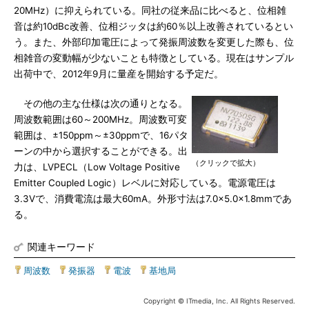
20MHz）に抑えられている。同社の従来品に比べると、位相雑
音は約10dBc改善、位相ジッタは約60％以上改善されているとい
う。また、外部印加電圧によって発振周波数を変更した際も、位
相雑音の変動幅が少ないことも特徴としている。現在はサンプル
出荷中で、2012年9月に量産を開始する予定だ。
その他の主な仕様は次の通りとなる。
周波数範囲は60～200MHz。周波数可変
範囲は、±150ppm～±30ppmで、16パタ
ーンの中から選択することができる。出
（クリックで拡大）
力は、LVPECL（Low Voltage Positive
Emitter Coupled Logic）レベルに対応している。電源電圧は
3.3Vで、消費電流は最大60mA。外形寸法は7.0×5.0×1.8mmであ
る。
関連キーワード
周波数
|
発振器
|
電波
|
基地局
Copyright © ITmedia, Inc. All Rights Reserved.