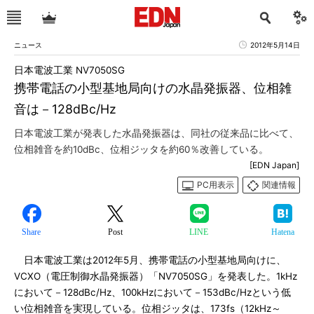
ニュース
2012年5月14日
日本電波工業 NV7050SG
携帯電話の小型基地局向けの水晶発振器、位相雑
音は－128dBc/Hz
日本電波工業が発表した水晶発振器は、同社の従来品に比べて、
位相雑音を約10dBc、位相ジッタを約60％改善している。
[EDN Japan]
PC用表示
関連情報
Share
Post
LINE
Hatena
日本電波工業は2012年5月、携帯電話の小型基地局向けに、
VCXO（電圧制御水晶発振器）「NV7050SG」を発表した。1kHz
において－128dBc/Hz、100kHzにおいて－153dBc/Hzという低
い位相雑音を実現している。位相ジッタは、173fs（12kHz～