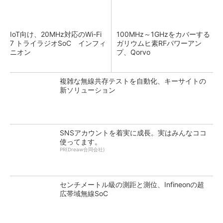
IoT向け、20MHz対応のWi-Fi
100MHz～1GHzをカバーする
7 トライラジオSoC インフィ
ガリウムヒ素RFパワーアン
ニオン
プ、Qorvo
複雑な無線共存テストを自動化、キーサイトの
新ソリューション
SNSアカウントを着実に成長。実はみんなココ
使ってます。
PR(Dreaw合同会社)
センチメートル級の測距と測位、Infineonの超
広帯域無線SoC