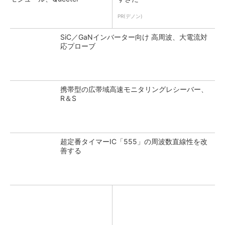
PR(デノン)
SiC／GaNインバーター向け 高周波、大電流対
応プローブ
携帯型の広帯域高速モニタリングレシーバー、
R＆S
超定番タイマーIC「555」の周波数直線性を改
善する