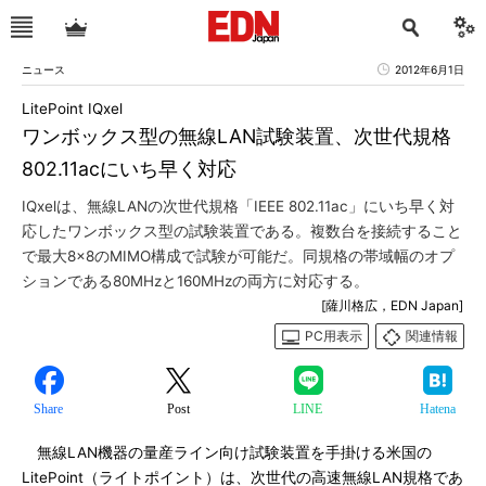
ニュース
2012年6月1日
LitePoint IQxel
ワンボックス型の無線LAN試験装置、次世代規格
802.11acにいち早く対応
IQxelは、無線LANの次世代規格「IEEE 802.11ac」にいち早く対
応したワンボックス型の試験装置である。複数台を接続すること
で最大8×8のMIMO構成で試験が可能だ。同規格の帯域幅のオプ
ションである80MHzと160MHzの両方に対応する。
[薩川格広，EDN Japan]
PC用表示
関連情報
Share
Post
LINE
Hatena
無線LAN機器の量産ライン向け試験装置を手掛ける米国の
LitePoint（ライトポイント）は、次世代の高速無線LAN規格であ