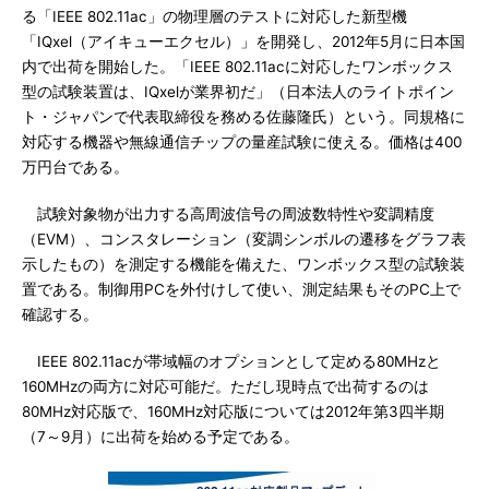
る「IEEE 802.11ac」の物理層のテストに対応した新型機
「IQxel（アイキューエクセル）」を開発し、2012年5月に日本国
内で出荷を開始した。「IEEE 802.11acに対応したワンボックス
型の試験装置は、IQxelが業界初だ」（日本法人のライトポイン
ト・ジャパンで代表取締役を務める佐藤隆氏）という。同規格に
対応する機器や無線通信チップの量産試験に使える。価格は400
万円台である。
試験対象物が出力する高周波信号の周波数特性や変調精度
（EVM）、コンスタレーション（変調シンボルの遷移をグラフ表
示したもの）を測定する機能を備えた、ワンボックス型の試験装
置である。制御用PCを外付けして使い、測定結果もそのPC上で
確認する。
IEEE 802.11acが帯域幅のオプションとして定める80MHzと
160MHzの両方に対応可能だ。ただし現時点で出荷するのは
80MHz対応版で、160MHz対応版については2012年第3四半期
（7～9月）に出荷を始める予定である。