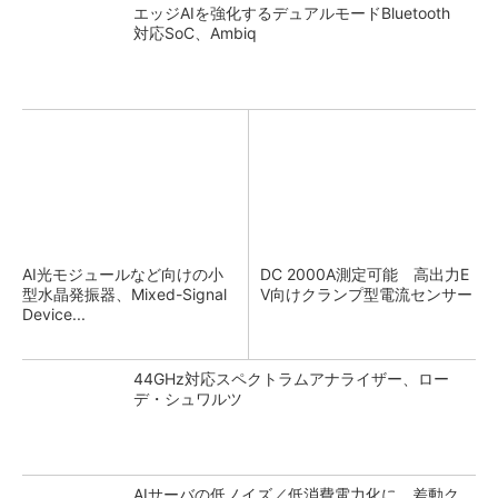
エッジAIを強化するデュアルモードBluetooth
対応SoC、Ambiq
AI光モジュールなど向けの小
DC 2000A測定可能 高出力E
型水晶発振器、Mixed-Signal
V向けクランプ型電流センサー
Device...
44GHz対応スペクトラムアナライザー、ロー
デ・シュワルツ
AIサーバの低ノイズ／低消費電力化に 差動ク