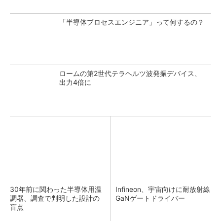
「半導体プロセスエンジニア」って何するの？
ロームの第2世代テラヘルツ波発振デバイス、
出力4倍に
30年前に関わった半導体用温
Infineon、宇宙向けに耐放射線
調器、調査で判明した設計の
GaNゲートドライバー
盲点