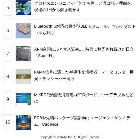
プロセスエンジニアが「何でも屋」と呼ばれる理由を、
現場の1日から解き明かす
Bluetooth 6対応の超小型BLEモジュール、マルチプロト
コルも対応
ARM台頭にルネサス誕生……時代に翻弄され続けた日立
「SuperH」
PAM4信号に適した半導体光増幅器 データセンター用
光トランシーバー向け
MIKROEが超低消費電力RTCボード、ウェアラブルなど
に
PCBや先端パッケージ設計向けエージェントAIシステ
ム、Cadence
Copyright © ITmedia Inc. All Rights Reserved.