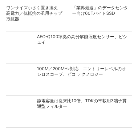
ワンサイズ小さく置き換え
「業界最速」のデータセンタ
高電力／低抵抗の汎用チップ
ー向け60TバイトSSD
抵抗器
AEC-Q100準拠の高分解能照度センサー、ビシ
ェイ
100M／200MHz対応 エントリーレベルのオ
シロスコープ、ピコ テクノロジー
静電容量は従来比10倍、TDKの車載用3端子貫
通型フィルター