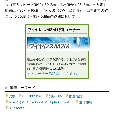
入力電力はピーク値が＋30dBm、平均値が＋25dBm。出力電力
範囲は－95～＋10dBm（連続波（CW）出力時）。出力電力の確
度は±0.50dB（－95～0dBmの範囲において）。
ワイヤレスM2M 特選コーナー
新たな社会インフラを形作る、さまざまな無線
通信技術の知っておくべき基礎知識や、市場動
向、新技術情報をここに集約！！
＞＞コーナーTOPはこちらから
関連キーワード
試験
|
IEEE802.11ac
|
無線LAN
|
検査機器
|
MIMO（Multiple Input Multiple Output）
|
通信規格
|
Bluetooth