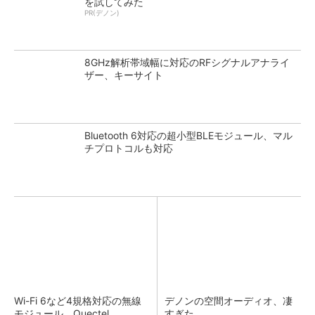
を試してみた
PR(デノン)
8GHz解析帯域幅に対応のRFシグナルアナライ
ザー、キーサイト
Bluetooth 6対応の超小型BLEモジュール、マル
チプロトコルも対応
Wi-Fi 6など4規格対応の無線
デノンの空間オーディオ、凄
モジュール、Quectel
すぎた