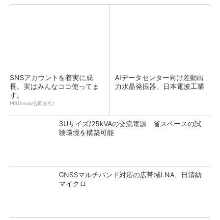
SNSアカウントを着実に成
AIデータセンター向け差動出
長。実はみんなココ使ってま
力水晶発振器、日本電波工業
す。
PR(Dreaw合同会社)
3Uサイズ/25kVAの交流電源 省スペースの試
験環境を構築可能
GNSSマルチバンド対応の広帯域LNA、日清紡
マイクロ