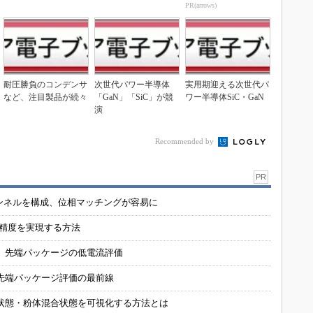
PR(arrows)
耐圧勝負のコンデンサ
次世代パワー半導体
実用期迎える次世代パ
など、注目製品が続々
「GaN」「SiC」が競
ワー半導体SiC・GaN
演
Recommended by
PR
チャンネルを構成、位相マッチングが容易に
の精度を実現する方法
 先端パッケージの低電流評価
先端パッケージ評価の最前線
状態・粉体混合状態を可視化する方法とは