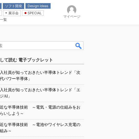
ソフト開発
Design Ideas
展示会
SPECIAL
マイページ
一覧
「電源技術」
イバ
して読む 電子ブックレット
入社員が知っておきたい半導体トレンド「次
代パワー半導体」
入社員が知っておきたい半導体トレンド「エ
ジAI」
近な半導体技術 ～電気・電源の仕組みをお
らいしよう～
近な半導体技術 ～電池やワイヤレス充電の
組み～