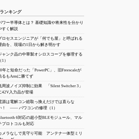
ランキング
パワー半導体とは？ 基礎知識や将来性を分かり
やすく解説
プロセスエンジニアが「何でも屋」と呼ばれる
理由を、現場の1日から解き明かす
ジャンク品の中華製オシロスコープを修理する
（1）
20年と短命だった「PowerPC」、旧Freescaleが
粘るもArmに勝てず
低周波ノイズ抑制に効果 「Silent Switcher 3」
に42V入力品が登場
電源は電解コン総取っ換えだけでは直らな
い！ ―― パワコンの修理（1）
Bluetooth 6対応の超小型BLEモジュール、マル
チプロトコルも対応
カメラなしで見守り可能 アンテナ一体型ミリ