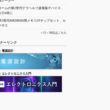
波レーダー
ロームの第2世代テラヘルツ波発振デバイス、
出力4倍に
第3世代MRDIMM用メモリI/Fチップセット、ル
ネサス
»
11～30位はこちら
ナーリンク
：電源設計
：エレクトロニクス入門