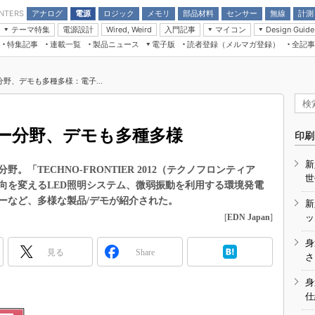
アナログ
電源
ロジック
メモリ
部品材料
センサー
無線
計測
ENTERS
テーマ特集
電源設計
入門記事
マイコン
Wired, Weird
Design Guide
アナログ機能回路
受動部品
特集記事
連載一覧
製品ニュース
電子版
読者登録（メルマガ登録）
全記事
計測機器
Microchip情報
モーター入門
マイコン講座
CEATEC
パワー関連と電源
機構部品
場から
EDN Japan×EE Times Japan統合電
EdgeTech＋
タイミングデバイス
オンデマンドセミナー
Q&Aで学ぶマイコン講座
子版
ディスプレイとドラ
野、デモも多種多様：電子...
録
TECHNO-FRONTIER
マイコン入門!! 必携用語集
電子ブックレット
計測とテスト
“徹底”活
組込み/エッジコンピューティング展
信号源とパルス信号
ー分野、デモも多種多様
人とくるま展
印刷
/DCコン
Wired, Weird
AUTOMOTIVE WORLD
新
講座
「TECHNO-FRONTIER 2012（テクノフロンティア
世
方向を変えるLED照明システム、微弱振動を利用する環境発電
ーなど、多様な製品/デモが紹介された。
新
[
EDN Japan
]
ッ
身
見る
Share
座
さ
基礎知識
身
仕
DCとノイ