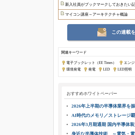
新入社員がブックマークしておきたい記
マイコン講座～アーキテクチャ概論
この連載
関連キーワード
電子ブックレット（EE Times）
|
エンジ
環境発電
|
発電
|
LED
|
LED照明
|
おすすめホワイトペーパー
2026年上半期の半導体業界を振
AI時代のメモリ／ストレージ覇
2026年3月期通期 国内半導体
身近な半導体技術 ～電気・電