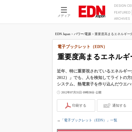
DESIGN C
FEATURED
モーター
LSI
メディア
ARCHIVES
電源設計
マイコン
プロセスエンジニアの現
カーボンニュートラルへの挑戦
FPGA
EDN Japan
>
パワー/電源
>
重要度高まるエネルギー分
マイクロプロセッサ懐古
IoT×製造業
中堅技術者に贈る電子部品
電子ブックレット（EDN）
つながるクルマ
用講座
重要度高まるエネルギ
エレクトロニクス入門
たった2つの式で始めるDC
バーターの設計
5G（EE Times Japan）
DC-DCコンバーター活用
近年、特に重要視されているエネルギー分野。
医療エレ（EE Times Japan）
2012）」でも、人を検知してライトの
Wired, Weird
製品解剖（EE Times Japan）
システム、熱電素子を作り込んだウエハ
マイコン講座
2012年07月31日 09時38分 公開
Q&Aで学ぶマイコン講座
印刷する
通知する
高速シリアル伝送技術講
記録計／データロガーの
→
「電子ブックレット（EDN）」一覧
アナログ設計のきほん／A
ズ編