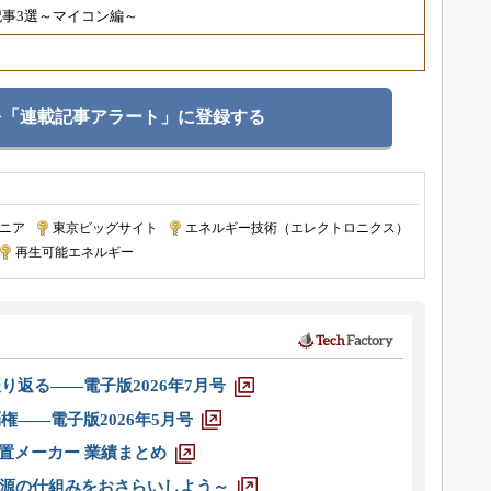
事3選～マイコン編～
を「連載記事アラート」に登録する
ニア
|
東京ビッグサイト
|
エネルギー技術（エレクトロニクス）
|
再生可能エネルギー
り返る――電子版2026年7月号
権――電子版2026年5月号
装置メーカー 業績まとめ
源の仕組みをおさらいしよう～