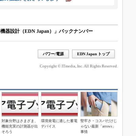
器設計（EDN Japan）」バックナンバー
パワー/電源
EDN Japan トップ
Copyright © ITmedia, Inc. All Rights Reserved.
対象分野はさまざま、
環境発電に適した蓄電
堅牢さ・コスパだけじ
機能充実の計測器が出
デバイス
ゃない最新「arrows」
そろう
事情