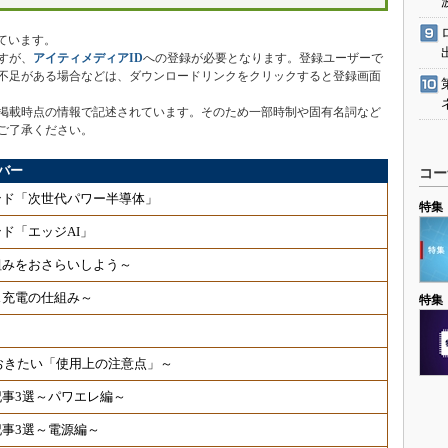
ています。
すが、
アイティメディアID
への登録が必要となります。登録ユーザーで
不足がある場合などは、ダウンロードリンクをクリックすると登録画面
掲載時点の情報で記述されています。そのため一部時制や固有名詞など
ご了承ください。
バー
コー
ンド「次世代パワー半導体」
特集
ド「エッジAI」
組みをおさらいしよう～
ス充電の仕組み～
特集
ておきたい「使用上の注意点」～
事3選～パワエレ編～
事3選～電源編～