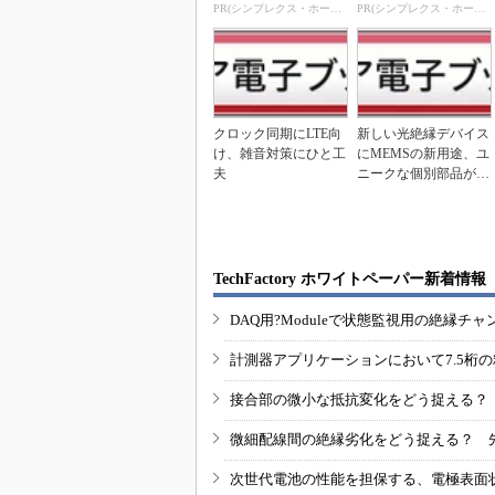
PR(シンプレクス・ホールディングス)
PR(シンプレクス・ホールディングス)
クロック同期にLTE向
新しい光絶縁デバイス
け、雑音対策にひと工
にMEMSの新用途、ユ
夫
ニークな個別部品が
続々
TechFactory ホワイトペーパー新着情報
DAQ用?Moduleで状態監視用の絶縁
計測器アプリケーションにおいて7.5桁
接合部の微小な抵抗変化をどう捉える？
微細配線間の絶縁劣化をどう捉える？ 
次世代電池の性能を担保する、電極表面