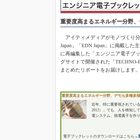
めざせ高効率！ モーター
座
重要度高まるエネルギー分野、
Bluetooth mesh入門
「SPICEの仕組みとその
最新記事一覧
アイティメディアがモノづくり分野の読者
Japan」「EDN Japan」に掲
計測器メーカーから見た5
に再編集した「エンジニア電子ブック
USB Type-Cの登場で評
う変わる？
グサイトで開催された「TECHNO-F
まとめたリポートをお届けします
IoT時代の無線規格を知る【
編】
IoT時代の無線規格を知る【
編】
重要度高まるエネルギー分野、デモも多種多
近年、特に重要視されているエネ
2012）」でも、人を検知
電システム、熱電素子を作り
電子ブックレットのダウンロードはこちら→