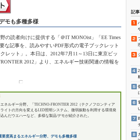
駆動入門講
記事
デモも多種多様
活用設計」
向けに提供する「＠IT MONOist」「EE Times
載した主要な記事を、読みやすいPDF形式の電子ブックレット
G
レット」。本日は、2012年7月11～13日に東京ビッ
価試験はど
RONTIER 2012」より、エネルギー技術関連の情報を
。
Thread
Z-Wave
様
ルギー分野。「TECHNO-FRONTIER 2012（テクノフロンティア
してライトの方向を変えるLED照明システム、微弱振動を利用する環境発
込んだウエハーなど、多様な製品/デモが紹介された。
重要度高まるエネルギー分野、デモも多種多様