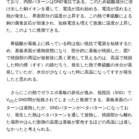
ており、内部パターンはGND電位である。このため硫酸成分に溶
け出した銅イオンを通して、電流が流れ始める。電流が流れると
熱が発生し、界面部分の温度が上昇する。この熱で希硫酸による
銅の腐食反応が加速され、短絡電流も増えて急激に温度が上昇し
た。このように推測できる。
希硫酸が基板上に残っている時は低い抵抗で電源を短絡するた
め、基板表面が過熱状態になり、部分的に基板が焼損した。図1
で焼損部の周辺が放射状に黒く変色して見えるのは、高温で焼損
した時の煙（すす）の跡だろう。発生した熱で希硫酸の水分が蒸
発していたが、水分が少なくなった時に高温になってすすが発生
したと思われる。
さらにこの熱でガラエポ基板の炭化が進み、低抵抗（50Ω）で
V
とGND間が短絡されてしまったと推測できる。基板表面のパ
CC
ターンは過熱したが、GNDパターンがベタパターンになってお
り、発生した熱はベタパターンを通して放熱し、焼損部から離れ
た場所やはんだ面側の温度は基板が変色するほどの高温には達し
なかったと考えられる。