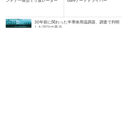
ンテナ一体型ミリ波レーダー
GaNゲートドライバー
30年前に関わった半導体用温調器、調査で判明
した設計の盲点
「半導体プロセスエンジニア」って何するの？
タップ式高入力コンバーター（1）基本回路と
その動作