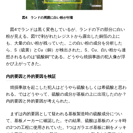
図4 ランドの周囲に白い粉が付着
図4でランドは黒く変色しているが、ランドの下の部分に白い
粉が見える。図1で剥がれたレジストから露出した銅箔の上に
も、大量の白い粉が残っていた。この白い粉の成分を分析した
ら、S（硫黄）とCu（銅）が検出された。S、Cu、白い粉から連
想されるものは“硫酸銅”である。どうやら焼損事故の犯人像が浮
かび上がってきた。
内的要因と外的要因を検証
焼損事故を起こした犯人はどうやら硫酸もしくは希硫酸と思わ
れる。ではどうやって、硫酸の成分が基板の上に出現したのか？
内的要因と外的要因が考えられた。
まずは内的要因として疑われる基板製造時の硫酸成分につい
て、基板メーカーに確認した。その結果、硫酸は基板のメッキ時
の2つの工程に使用されていた。1つはガラエポ基板に銅をメッキ