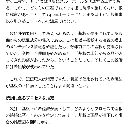
する工程で、もう1つは基板にスルーホールを形成する工程であ
る。しかし、どちらの工程でもメッキ後に洗浄を施しており、仮
に残留があったとしてもppmオーダーにとどまるはずだ。焼損事
故を引き起こすレベルの濃度ではない。
次に外的要因として考えられるのは、基板が使用されている設
備からの硫酸成分の侵入である。この基板を搭載する装置の過去
のメンテナンス情報を確認したら、数年前にこの基板が交換され
ていた。交換した理由を確かめると、「基板の上部から薬品が入
ってきた形跡があったから」ということだった。そしてこの設備
には希硫酸が使われていた。
これで、ほぼ犯人は特定できた。装置で使用されている希硫酸
が基板の上に滴下したことはまず間違いない。
焼損に至るプロセスを推定
次は、基板上に希硫酸が滴下して、どのようなプロセスで基板
の焼損に至ったのかを推定してみよう。基板に薬品が滴下した場
合の推定図を
図5
に示す。