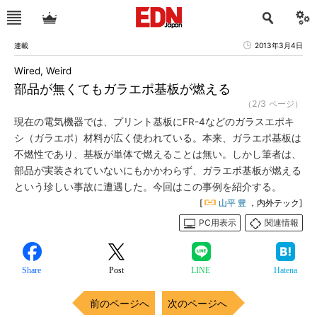
連載
2013年3月4日
Wired, Weird
部品が無くてもガラエポ基板が燃える
（2/3 ページ）
現在の電気機器では、プリント基板にFR-4などのガラスエポキ
シ（ガラエポ）材料が広く使われている。本来、ガラエポ基板は
不燃性であり、基板が単体で燃えることは無い。しかし筆者は、
部品が実装されていないにもかかわらず、ガラエポ基板が燃える
という珍しい事故に遭遇した。今回はこの事例を紹介する。
[
山平 豊
，内外テック]
PC用表示
関連情報
Share
Post
LINE
Hatena
前のページへ
次のページへ