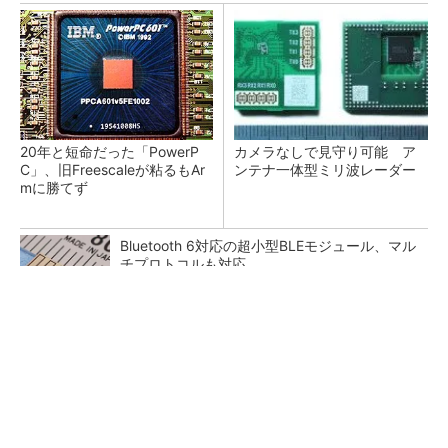
20年と短命だった「PowerP
カメラなしで見守り可能 ア
C」、旧Freescaleが粘るもAr
ンテナ一体型ミリ波レーダー
mに勝てず
Bluetooth 6対応の超小型BLEモジュール、マル
チプロトコルも対応
低周波ノイズ抑制に効果 「Silent Switcher
3」に42V入力品が登...