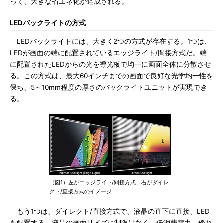
って、大きな省エネ化が達成される。
LEDバックライトの方式
LEDバックライトには、大きく2つの方式が存在する。1つは、
LEDが画面の端に配置されているエッジライト/間接方式だ。端
に配置されたLEDからの光を導光板で均一に画面全体に分散させ
る。この方式は、最大60インチまでの画面で良好な光学均一性を
保ち、5～10mm程度の厚さのバックライトユニットが実現でき
る。
（図1）左がエッジライト/間接方式、右がダイレ
クト/直接方式のイメージ
もう1つは、ダイレクト/直接方式で、液晶の直下に直接、LED
を配置する。液晶の画面サイズに制限はなく、低消費電力、優れ