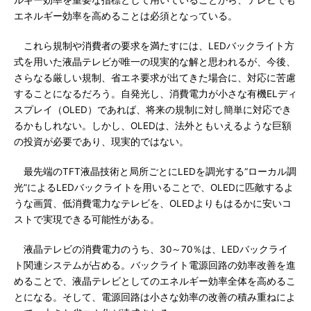
ルギー効率を重要な指標として用いていることから、テレビでも
エネルギー効率を高めることは必須となっている。
これら規制や消費者の要求を満たすには、LEDバックライト方
式を用いた液晶テレビが唯一の現実的な解と思われるが、今後、
さらなる厳しい規制、省エネ要求が出てきた場合に、対応に苦慮
することになるだろう。自発光し、消費電力が小さな有機ELディ
スプレイ（OLED）であれば、将来の規制に対し簡単に対応でき
るかもしれない。しかし、OLEDは、法外ともいえるような巨額
の投資が必要であり、現実的ではない。
最先端のTFT液晶技術と局所ごとにLEDを調光する“ローカル調
光”によるLEDバックライトを用いることで、OLEDに匹敵するよ
うな画質、低消費電力なテレビを、OLEDよりもはるかに安いコ
ストで実現できる可能性がある。
液晶テレビの消費電力のうち、30～70％は、LEDバックライ
ト関連システムが占める。バックライト電源回路の効率改善を進
めることで、液晶テレビとしてのエネルギー効率全体を高めるこ
とになる。そして、電源回路は小さな効率の改善の積み重ねによ