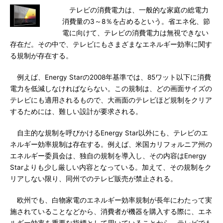
テレビの消費電力は、一般的な家庭の総電力
消費量の3～8％を占めるという。省エネ化、節
電に向けて、テレビの消費電力は無視できない
存在だ。その中で、テレビにもさまざまなエネルギー効率に関す
る規制が存在する。
例えば、Energy Starの2008年基準では、85ワット以下に消費
電力を低減しなければならない。この規制は、どの画面サイズの
テレビにも適用されるもので、大画面のテレビほど規制をクリア
するためには、難しい設計が要求される。
自主的な規制を呼びかけるEnergy Star以外にも、テレビのエ
ネルギー効率規制は存在する。例えば、米国カリフォルニア州の
エネルギー委員会は、独自の規制を導入し、その内容はEnergy
Starよりも少し厳しい内容となっている。加えて、その規制をク
リアしない限り、同州でのテレビ販売が禁止される。
欧州でも、白物家電のエネルギー効率規制が長年にわたって実
施されていることなどから、消費者が機器を購入する際に、エネ