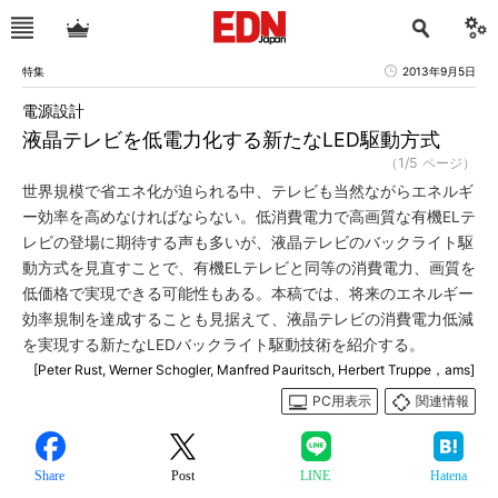
特集
2013年9月5日
電源設計
液晶テレビを低電力化する新たなLED駆動方式
（1/5 ページ）
世界規模で省エネ化が迫られる中、テレビも当然ながらエネルギ
ー効率を高めなければならない。低消費電力で高画質な有機ELテ
レビの登場に期待する声も多いが、液晶テレビのバックライト駆
動方式を見直すことで、有機ELテレビと同等の消費電力、画質を
低価格で実現できる可能性もある。本稿では、将来のエネルギー
効率規制を達成することも見据えて、液晶テレビの消費電力低減
を実現する新たなLEDバックライト駆動技術を紹介する。
[Peter Rust, Werner Schogler, Manfred Pauritsch, Herbert Truppe，ams]
PC用表示
関連情報
Share
Post
LINE
Hatena