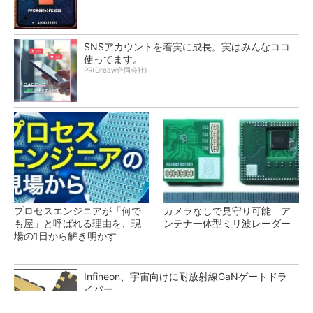
SNSアカウントを着実に成長。実はみんなココ
使ってます。
PR(Dreaw合同会社)
プロセスエンジニアが「何で
カメラなしで見守り可能 ア
も屋」と呼ばれる理由を、現
ンテナ一体型ミリ波レーダー
場の1日から解き明かす
Infineon、宇宙向けに耐放射線GaNゲートドラ
イバー