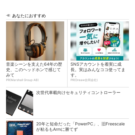
あなたにおすすめ
音楽シーンを支えた64年の歴
SNSアカウントを着実に成
史、このヘッドホンで感じて
長。実はみんなココ使ってま
みて
す。
PR(Marshall Group AB)
PR(Dreaw合同会社)
次世代車載向けセキュリティコントローラー
20年と短命だった「PowerPC」、旧Freescale
が粘るもArmに勝てず