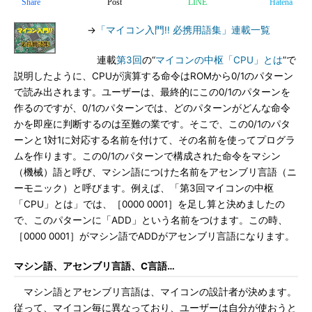
Share
Post
LINE
Hatena
→
「マイコン入門!! 必携用語集」連載一覧
連載
第3回
の“
マイコンの中枢「CPU」とは
”で
説明したように、CPUが演算する命令はROMから0/1のパターン
で読み出されます。ユーザーは、最終的にこの0/1のパターンを
作るのですが、0/1のパターンでは、どのパターンがどんな命令
かを即座に判断するのは至難の業です。そこで、この0/1のパタ
ーンと1対1に対応する名前を付けて、その名前を使ってプログラ
ムを作ります。この0/1のパターンで構成された命令をマシン
（機械）語と呼び、マシン語につけた名前をアセンブリ言語（ニ
ーモニック）と呼びます。例えば、「第3回マイコンの中枢
「CPU」とは」では、［0000 0001］を足し算と決めましたの
で、このパターンに「ADD」という名前をつけます。この時、
［0000 0001］がマシン語でADDがアセンブリ言語になります。
マシン語、アセンブリ言語、C言語…
マシン語とアセンブリ言語は、マイコンの設計者が決めます。
従って、マイコン毎に異なっており、ユーザーは自分が使おうと