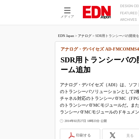
DESIGN C
FEATURED
モーター
LSI
メディア
ARCHIVES
電源設計
マイコン
プロセスエンジニアの現
カーボンニュートラルへの挑戦
FPGA
EDN Japan
>
アナログ
>
SDR用トランシーバの開発を迅
マイクロプロセッサ懐古
IoT×製造業
中堅技術者に贈る電子部品
アナログ・デバイセズ AD-FMCOMMS4-
つながるクルマ
用講座
SDR用トランシーバの
エレクトロニクス入門
たった2つの式で始めるDC
バーターの設計
ーム追加
5G（EE Times Japan）
DC-DCコンバーター活用
医療エレ（EE Times Japan）
Wired, Weird
アナログ・デバイセズ（ADI）は、ソフトウェア
製品解剖（EE Times Japan）
のトランシーバソリューションとして2
マイコン講座
チャネル対応のトランシーバFMC（FPGA 
Q&Aで学ぶマイコン講座
のトランシーバFMCモジュールだ。ま
ランシーバFMCモジュールのドキュメ
高速シリアル伝送技術講
2014年02月27日 18時23分 公開
記録計／データロガーの
アナログ設計のきほん／A
印刷する
見る
ズ編