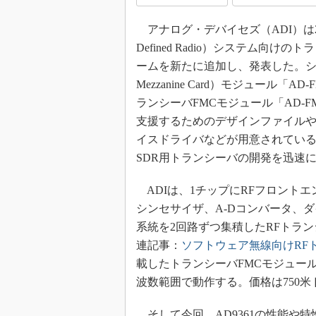
めざせ高効率！ モーター
座
アナログ・デバイセズ（ADI）は201
Defined Radio）システム向
Bluetooth mesh入門
ームを新たに追加し、発表した。シ
「SPICEの仕組みとその
最新記事一覧
Mezzanine Card）モジュール「
ランシーバFMCモジュール「AD-FM
計測器メーカーから見た5
支援するためのデザインファイルや
USB Type-Cの登場で評
う変わる？
イスドライバなどが用意されてい
SDR用トランシーバの開発を迅速
IoT時代の無線規格を知る【
編】
ADIは、1チップにRFフロント
IoT時代の無線規格を知る【
編】
シンセサイザ、A-Dコンバータ、
系統を2回路ずつ集積したRFトランシー
連記事：
ソフトウェア無線向けRF
載したトランシーバFMCモジュールがA
波数範囲で動作する。価格は750米
そして今回、AD9361の性能や