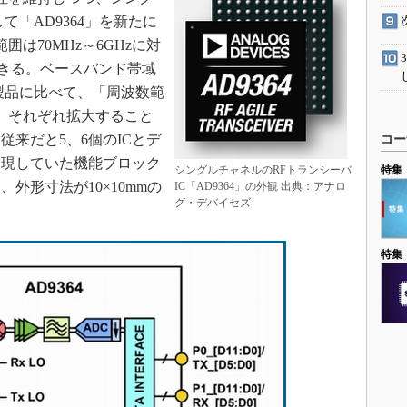
て「AD9364」を新たに
囲は70MHz～6GHzに対
できる。ベースバンド帯域
競合製品に比べて、「周波数範
％、それぞれ拡大すること
来だと5、6個のICとデ
コー
実現していた機能ブロック
シングルチャネルのRFトランシーバ
特集
、外形寸法が10×10mmの
IC「AD9364」の外観 出典：アナロ
グ・デバイセズ
特集