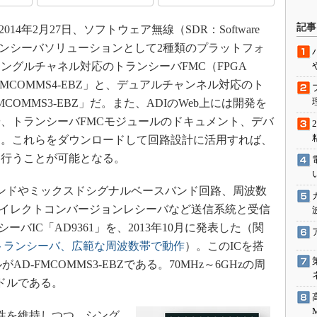
駆動入門講
記事
4年2月27日、ソフトウェア無線（SDR：Software
けのトランシーバソリューションとして2種類のプラットフォ
ングルチャネル対応のトランシーバFMC（FPGA
活用設計」
AD-FMCOMMS4-EBZ」と、デュアルチャンネル対応のト
COMMS3-EBZ」だ。また、ADIのWeb上には開発を
G
、トランシーバFMCモジュールのドキュメント、デバ
価試験はど
る。これらをダウンロードして回路設計に活用すれば、
に行うことが可能となる。
Thread
エンドやミックスドシグナルベースバンド回路、周波数
Z-Wave
ダイレクトコンバージョンレシーバなど送信系統と受信
バIC「AD9361」を、2013年10月に発表した（関
トランシーバ、広範な周波数帯で動作
）。このICを搭
D-FMCOMMS3-EBZである。70MHz～6GHzの周
ドルである。
特性を維持しつつ、シング