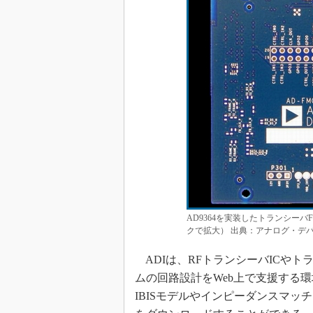
AD9364を実装したトランシーバF
クで拡大） 出典：アナログ・デ
ADIは、RFトランシーバICやト
ムの回路設計をWeb上で支援する
IBISモデルやインピーダンスマ