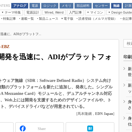
アナログ
電源
ロジック
メモリ
部品材料
センサー
無線
計測
ENTERS
テーマ特集
電源設計
入門記事
マイコン
Wired, Weird
Design Guide
アナログ機能回路
受動部品
特集記事
連載一覧
製品ニュース
電子版
読者登録（メルマガ登録）
全記事
計測機器
Microchip情報
モーター入門
マイコン講座
CEATEC
パワー関連と電源
機構部品
場から
EDN Japan×EE Times Japan統合電
EdgeTech＋
タイミングデバイス
オンデマンドセミナー
Q&Aで学ぶマイコン講座
子版
ディスプレイとドラ
速に、ADIがプラットフ...
録
TECHNO-FRONTIER
マイコン入門!! 必携用語集
電子ブックレット
計測とテスト
“徹底”活
EBZ
組込み/エッジコンピューティング展
信号源とパルス信号
開発を迅速に、ADIがプラットフォ
人とくるま展
印刷
/DCコン
Wired, Weird
AUTOMOTIVE WORLD
新
講座
世
無線（SDR：Software Defined Radio）システム向け
新
種類のプラットフォームを新たに追加し、発表した。シングル
ッ
Mezzanine Card）モジュールと、デュアルチャンネル対応
た、Web上には開発を支援するためのデザインファイルや、ト
身
ント、デバイスドライバなどが用意されている。
座
さ
[馬本隆綱，
EDN Japan
]
基礎知識
身
仕
DCとノイ
Share