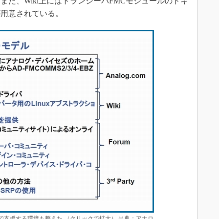
た、Wiki上にはトランシーバFMCモジュールのドキ
が用意されている。
上で支援する環境も整えた （クリックで拡大） 出典：アナロ