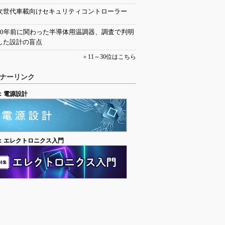
次世代車載向けセキュリティコントローラー
30年前に関わった半導体用温調器、調査で判明
した設計の盲点
»
11～30位はこちら
ナーリンク
：電源設計
：エレクトロニクス入門