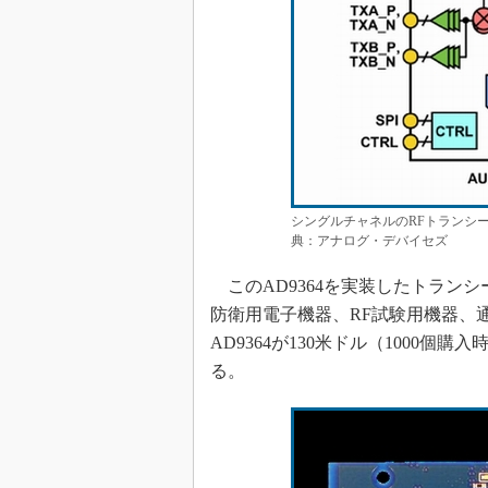
シングルチャネルのRFトランシーバ
典：アナログ・デバイセズ
このAD9364を実装したトランシーバ
防衛用電子機器、RF試験用機器、
AD9364が130米ドル（1000個購入
る。