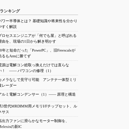
ランキング
パワー半導体とは？ 基礎知識や将来性を分かり
やすく解説
プロセスエンジニアが「何でも屋」と呼ばれる
理由を、現場の1日から解き明かす
20年と短命だった「PowerPC」、旧Freescaleが
粘るもArmに勝てず
電源は電解コン総取っ換えだけでは直らな
い！ ―― パワコンの修理（1）
カメラなしで見守り可能 アンテナ一体型ミリ
波レーダー
アルミ電解コンデンサー（1）―― 原理と構造
第3世代MRDIMM用メモリI/Fチップセット、ル
ネサス
高出力ファンに滑らかなモーター制御を、
Melexisの新IC