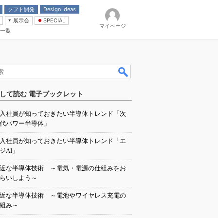
ソフト開発
Design Ideas
展示会
SPECIAL
マイページ
一覧
「電源技術」
イバ
して読む 電子ブックレット
入社員が知っておきたい半導体トレンド「次
代パワー半導体」
入社員が知っておきたい半導体トレンド「エ
ジAI」
近な半導体技術 ～電気・電源の仕組みをお
らいしよう～
近な半導体技術 ～電池やワイヤレス充電の
組み～