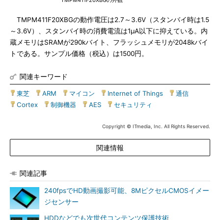
TMPM411F20XBGの外観
TMPM411F20XBGの動作電圧は2.7～3.6V（スタンバイ時は1.5
～3.6V）、スタンバイ時の消費電流は1μA以下に抑えている。内
蔵メモリはSRAMが290kバイト、フラッシュメモリが2048kバイ
トである。サンプル価格（税込）は1500円。
関連キーワード
東芝
|
ARM
|
マイコン
|
Internet of Things
|
通信
|
Cortex
|
制御機器
|
AES
|
セキュリティ
Copyright © ITmedia, Inc. All Rights Reserved.
関連情報
関連記事
240fpsでHD動画撮影可能、8MピクセルCMOSイメー
ジセンサー
HDDなどでも次世代コンテンツ保護技術