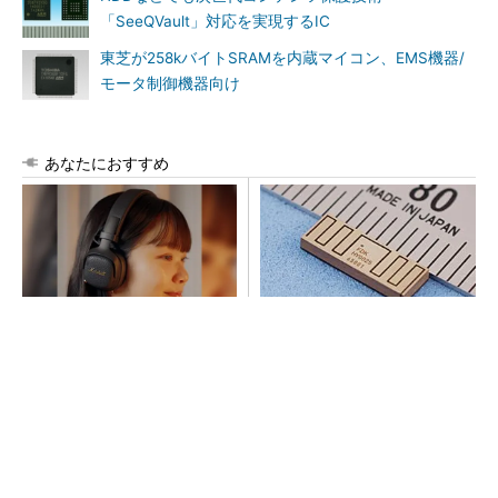
「SeeQVault」対応を実現するIC
東芝が258kバイトSRAMを内蔵マイコン、EMS機器/
モータ制御機器向け
あなたにおすすめ
ピアスをしてても痛くないヘ
Bluetooth 6対応の超小型BLE
ッドホンがありました
モジュール、マルチプロトコ
ルも対応
PR(Marshall Group AB)
次世代車載向けセキュリティコントローラー