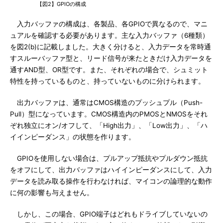
【図2】GPIOの構成
入力バッファの構成は、各製品、各GPIOで異なるので、マニ
ュアルを確認する必要があります。主な入力バッファ（6種類）
を図2(b)に記載しました。大きく分けると、入力データを常時通
すスルーバッファ型と、リード信号が来たときだけ入力データを
通すAND型、OR型です。また、それぞれの場合で、シュミット
特性を持っているものと、持っていないものに分けられます。
出力バッファは、通常はCMOS構造のプッシュプル（Push-
Pull）型になっています。CMOS構造内のPMOSとNMOSをそれ
ぞれ独立にオン/オフして、「High出力」、「Low出力」、「ハ
イインピーダンス」の状態を作ります。
GPIOを使用しない場合は、プルアップ抵抗やプルダウン抵抗
をオフにして、出力バッファはハイインピーダンスにして、入力
データを読み取る操作を行わなければ、マイコンの論理的な動作
に何の影響も与えません。
しかし、この場合、GPIO端子はどれもドライブしていないの