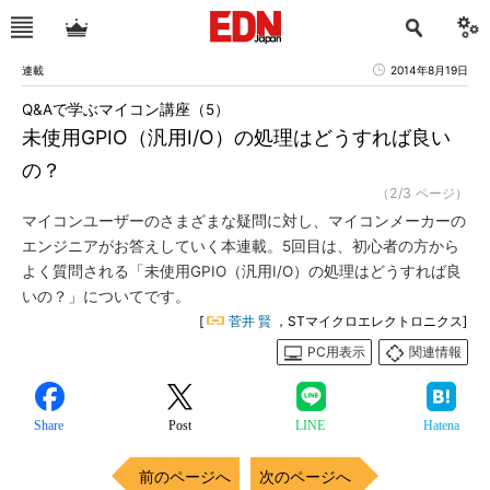
連載
2014年8月19日
Q&Aで学ぶマイコン講座（5）
未使用GPIO（汎用I/O）の処理はどうすれば良い
の？
（2/3 ページ）
マイコンユーザーのさまざまな疑問に対し、マイコンメーカーの
エンジニアがお答えしていく本連載。5回目は、初心者の方から
よく質問される「未使用GPIO（汎用I/O）の処理はどうすれば良
いの？」についてです。
[
菅井 賢
，STマイクロエレクトロニクス]
PC用表示
関連情報
Share
Post
LINE
Hatena
前のページへ
次のページへ