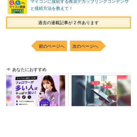
マイコンに接続する推奨デカップリングコンデンサ
と接続方法を教えて！
過去の連載記事が 2 件あります
前のページへ
次のページへ
あなたにおすすめ
SNSアカウントを着実に成
SNSアカウントを着実に成
長。実はみんなココ使ってま
長。実はみんなココ使ってま
す。
す。
PR(Dreaw合同会社)
PR(Dreaw合同会社)