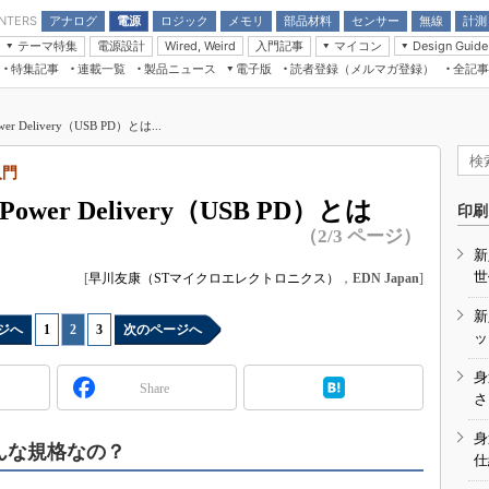
アナログ
電源
ロジック
メモリ
部品材料
センサー
無線
計測
ENTERS
テーマ特集
電源設計
入門記事
マイコン
Wired, Weird
Design Guide
アナログ機能回路
受動部品
特集記事
連載一覧
製品ニュース
電子版
読者登録（メルマガ登録）
全記事
計測機器
Microchip情報
モーター入門
マイコン講座
CEATEC
パワー関連と電源
機構部品
場から
EDN Japan×EE Times Japan統合電
EdgeTech＋
タイミングデバイス
オンデマンドセミナー
Q&Aで学ぶマイコン講座
子版
ディスプレイとドラ
Delivery（USB PD）とは...
録
TECHNO-FRONTIER
マイコン入門!! 必携用語集
電子ブックレット
計測とテスト
“徹底”活
入門
組込み/エッジコンピューティング展
信号源とパルス信号
er Delivery（USB PD）とは
人とくるま展
印刷
/DCコン
Wired, Weird
（2/3 ページ）
AUTOMOTIVE WORLD
新
講座
世
[
早川友康（STマイクロエレクトロニクス）
，
EDN Japan
]
新
ジへ
1
|
2
|
3
次のページへ
ッ
身
Share
座
さ
基礎知識
身
どんな規格なの？
仕
DCとノイ