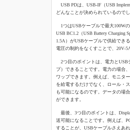
USB PDは、USB-IF（USB Imp
めざせ高効率！ モーター
座
どんなことが決められているのでし
Bluetooth mesh入門
1つはUSBケーブルで最大100W
「SPICEの仕組みとその
USB BC1.2（USB Battery Chargin
最新記事一覧
1.5A）がUSBケーブルで供給でき
計測器メーカーから見た5
電圧の制約をなくすことで、20V-
USB Type-Cの登場で評
う変わる？
2つ目のポイントは、電力とUSB
IoT時代の無線規格を知る【
プ）できることです。電力の場合、供給
編】
ワップできます。例えば、モニター
IoT時代の無線規格を知る【
編】
を給電するだけでなく、ロール・ス
も可能になるのです。データの場合
ができます。
最後、3つ目のポイントは、Displa
送可能になることです。例えば、PCに
することが、USBケーブルさえあ