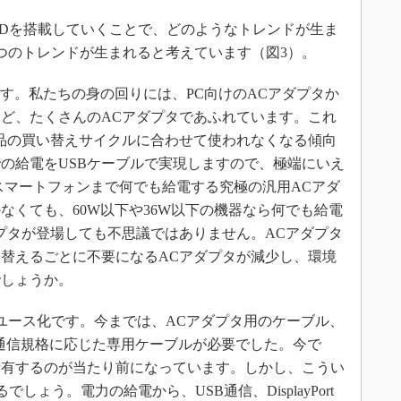
B PDを搭載していくことで、どのようなトレンドが生ま
つのトレンドが生まれると考えています（図3）。
す。私たちの身の回りには、PC向けのACアダプタか
ど、たくさんのACアダプタであふれています。これ
品の買い替えサイクルに合わせて使われなくなる傾向
Wまでの給電をUSBケーブルで実現しますので、極端にいえ
スマートフォンまで何でも給電する究極の汎用ACアダ
なくても、60W以下や36W以下の機器なら何でも給電
プタが登場しても不思議ではありません。ACアダプタ
替えるごとに不要になるACアダプタが減少し、環境
でしょうか。
ユース化です。今までは、ACアダプタ用のケーブル、
Iといった通信規格に応じた専用ケーブルが必要でした。今で
所有するのが当たり前になっています。しかし、こうい
でしょう。電力の給電から、USB通信、DisplayPort