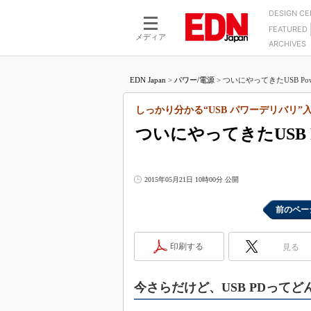
DESIGN C
FEATURED
モーター
LSI
メディア
ARCHIVES
電源設計
マイコン
プロセスエンジニアの現
カーボンニュートラルへの挑戦
FPGA
EDN Japan
>
パワー/電源
>
ついにやってきたUSB Power 
マイクロプロセッサ懐古
IoT×製造業
中堅技術者に贈る電子部品
しっかり分かる“USB パワーデリバリ”
つながるクルマ
用講座
ついにやってきたUSB Pow
エレクトロニクス入門
たった2つの式で始めるDC
バーターの設計
5G（EE Times Japan）
DC-DCコンバーター活用
医療エレ（EE Times Japan）
2015年05月21日 10時00分 公開
Wired, Weird
製品解剖（EE Times Japan）
マイコン講座
前のペー
Q&Aで学ぶマイコン講座
印刷する
見る
高速シリアル伝送技術講
記録計／データロガーの
今さらだけど、USB PDって
アナログ設計のきほん／A
ズ編