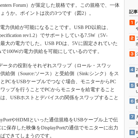
lementers Forum）が策定した規格です。この規格で、一体
駆動入門講
記事
ょうか。ポイントは次の3つです（図2）。
の電力供給が可能になることです。USB PD以前は、
活用設計」
g Specification rev1.2）でサポートしている7.5W（5V-
る最大の電力でした。USB PDは、5Vに固定されていた
G
5Aで100Wの電力供給を可能にしているのです。
価試験はど
データの役割をそれぞれスワップ（ロール・スワッ
Thread
側（Source:ソース）と受給側（Sink:シンク）をス
とPCをUSBケーブルでつなぐ場合、モニターからPC
Z-Wave
ワップを行うことでPCからモニターを給電すること
は、USBホストとデバイスの関係をスワップすること
yPortやHDMIといった通信規格をUSBケーブル上で伝
保存した映像をDisplayPortの通信でモニターに出力
ればできてしまうのです。