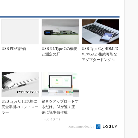
USB PDの評価
USB 3.1/Type-Cの概要
USB Type-CとHDMI/D
と測定の肝
VI/VGAが接続可能な
アダプタードングル向
け...
USB Type-C 1.3規格に
録音をアップロードす
完全準拠のコントロー
るだけ。AIが速く正
ラー
確に議事録作成
PR(カイタヨ)
Recommended by