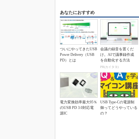
あなたにおすすめ
ついにやってきたUSB
会議の録音を置くだ
Power Delivery（USB
け。AIで議事録作成
PD）とは
を自動化する方法
PR(カイタヨ)
電力変換効率最大95％
USB Type-Cの電源制
のUSB PD 3.0対応電
御ってどうやっている
源IC
の？