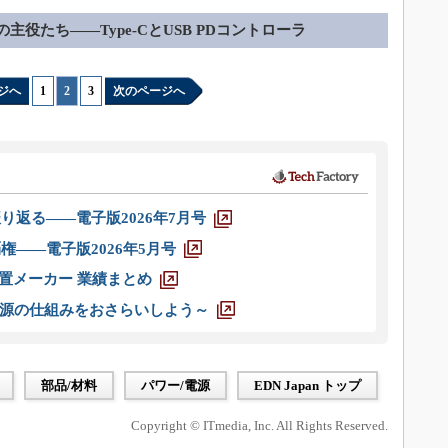
Dの主役たち――Type-CとUSB PDコントローラ
ジへ
1
|
2
|
3
次のページへ
り返る――電子版2026年7月号
権――電子版2026年5月号
装置メーカー 業績まとめ
源の仕組みをおさらいしよう～
部品/材料
パワー/電源
EDN Japan トップ
Copyright © ITmedia, Inc. All Rights Reserved.