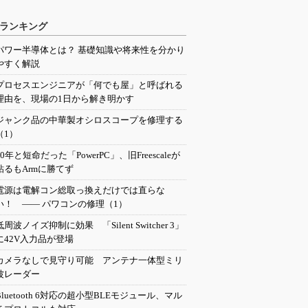
ランキング
パワー半導体とは？ 基礎知識や将来性を分かり
やすく解説
プロセスエンジニアが「何でも屋」と呼ばれる
理由を、現場の1日から解き明かす
ジャンク品の中華製オシロスコープを修理する
（1）
20年と短命だった「PowerPC」、旧Freescaleが
粘るもArmに勝てず
電源は電解コン総取っ換えだけでは直らな
い！ ―― パワコンの修理（1）
低周波ノイズ抑制に効果 「Silent Switcher 3」
に42V入力品が登場
カメラなしで見守り可能 アンテナ一体型ミリ
波レーダー
Bluetooth 6対応の超小型BLEモジュール、マル