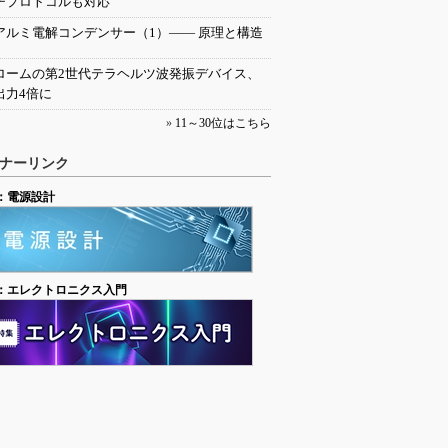
チプロトコルも対応
アルミ電解コンデンサー（1）―― 原理と構造
ロームの第2世代テラヘルツ波発振デバイス、
出力4倍に
»
11～30位はこちら
ナーリンク
：電源設計
：エレクトロニクス入門