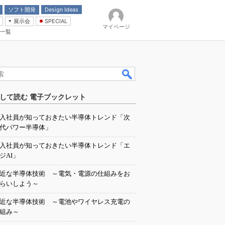
ソフト開発
Design Ideas
展示会
SPECIAL
マイページ
一覧
「電源技術」
イバ
して読む 電子ブックレット
入社員が知っておきたい半導体トレンド「次
代パワー半導体」
入社員が知っておきたい半導体トレンド「エ
ジAI」
近な半導体技術 ～電気・電源の仕組みをお
らいしよう～
近な半導体技術 ～電池やワイヤレス充電の
組み～