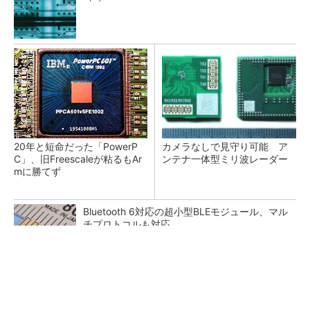
20年と短命だった「PowerP
カメラなしで見守り可能 ア
C」、旧Freescaleが粘るもAr
ンテナ一体型ミリ波レーダー
mに勝てず
Bluetooth 6対応の超小型BLEモジュール、マル
チプロトコルも対応
低周波ノイズ抑制に効果 「Silent Switcher
3」に42V入力品が登...