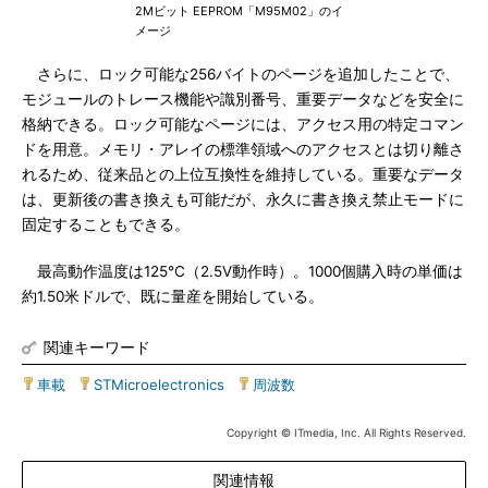
2Mビット EEPROM「M95M02」のイ
メージ
さらに、ロック可能な256バイトのページを追加したことで、
モジュールのトレース機能や識別番号、重要データなどを安全に
格納できる。ロック可能なページには、アクセス用の特定コマン
ドを用意。メモリ・アレイの標準領域へのアクセスとは切り離さ
れるため、従来品との上位互換性を維持している。重要なデータ
は、更新後の書き換えも可能だが、永久に書き換え禁止モードに
固定することもできる。
最高動作温度は125℃（2.5V動作時）。1000個購入時の単価は
約1.50米ドルで、既に量産を開始している。
関連キーワード
車載
|
STMicroelectronics
|
周波数
Copyright © ITmedia, Inc. All Rights Reserved.
関連情報