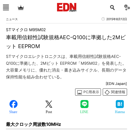
ニュース
2015年8月12日
STマイクロ M95M02
車載用信頼性試験規格AEC-Q100に準拠した2Mビ
ット EEPROM
STマイクロエレクトロニクスは、車載用信頼性試験規格AEC-
Q100に準拠した、2Mビット EEPROM「M95M02」を発表した。
大容量メモリに、優れた消去・書き込みサイクル、長期のデータ
保持性能を組み合わせている。
[EDN Japan]
PC用表示
関連情報
Share
Post
LINE
Hatena
最大クロック周波数10MHz