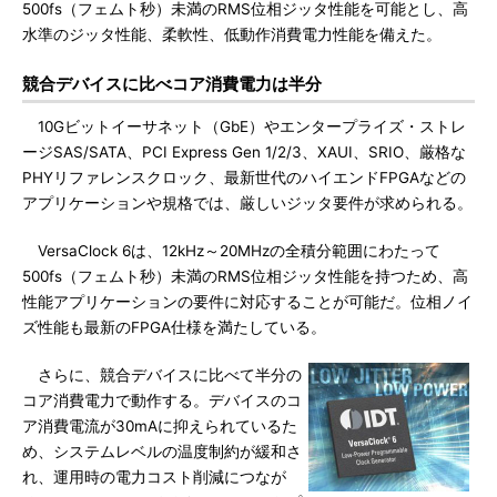
500fs（フェムト秒）未満のRMS位相ジッタ性能を可能とし、高
水準のジッタ性能、柔軟性、低動作消費電力性能を備えた。
競合デバイスに比べコア消費電力は半分
10Gビットイーサネット（GbE）やエンタープライズ・ストレ
ージSAS/SATA、PCI Express Gen 1/2/3、XAUI、SRIO、厳格な
PHYリファレンスクロック、最新世代のハイエンドFPGAなどの
アプリケーションや規格では、厳しいジッタ要件が求められる。
VersaClock 6は、12kHz～20MHzの全積分範囲にわたって
500fs（フェムト秒）未満のRMS位相ジッタ性能を持つため、高
性能アプリケーションの要件に対応することが可能だ。位相ノイ
ズ性能も最新のFPGA仕様を満たしている。
さらに、競合デバイスに比べて半分の
コア消費電力で動作する。デバイスのコ
ア消費電流が30mAに抑えられているた
め、システムレベルの温度制約が緩和さ
れ、運用時の電力コスト削減につなが