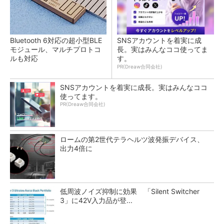
Bluetooth 6対応の超小型BLE
SNSアカウントを着実に成
モジュール、マルチプロトコ
長。実はみんなココ使ってま
ルも対応
す。
PR(Dreaw合同会社)
SNSアカウントを着実に成長。実はみんなココ
使ってます。
PR(Dreaw合同会社)
ロームの第2世代テラヘルツ波発振デバイス、
出力4倍に
低周波ノイズ抑制に効果 「Silent Switcher
3」に42V入力品が登...