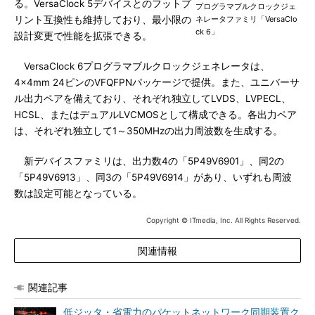
る。VersaClock 5デバイスとのフットプ
プログラマブルクロックジェ
リント互換性も維持しており、最小限の
ネレータファミリ「VersaClo
ck 6」
設計変更で性能を拡張できる。
VersaClock 6プログラマブルクロックジェネレータは、
4×4mm 24ピンのVFQFPNパッケージで提供。また、ユニバーサ
ル出力ペアを備えており、それぞれ独立してLVDS、LVPECL、
HCSL、またはデュアルLVCMOSとして構成できる。各出力ペア
は、それぞれ独立して1～350MHzの出力周波数を生成する。
新デバイスファミリは、出力数4の「5P49V6901」、同2の
「5P49V6913」、同3の「5P49V6914」があり、いずれも周波
数は設定可能となっている。
Copyright © ITmedia, Inc. All Rights Reserved.
関連情報
関連記事
低ジッタ・省電力のパケットネットワーク同期装置ク