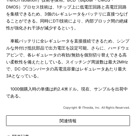
Trench Isolation）技術を採用。BCD（Bipolar・CMOS・
DMOS）プロセス技術は、1チップ上に低電圧回路と高電圧回路
を集積できるため、3個のレギュレータをバッテリに直接つなげ
ることができる。同時にDTI技術により、内部ブロック間の絶縁
性が強化され干渉が減少するという。
車載バッテリに全レギュレータを直接接続できるため、シンプ
ルな外付け抵抗部品で出力電圧を設定可能。さらに、ハードウェ
アピンで、各レギュレータの有効/無効を個別切り替えできる高
い柔軟性を備えたとしている。スイッチング周波数は最大2MHz
で、DC-DCコンバータの高電流容量はレギュレータあたり最大
3Aとなっている。
1000個購入時の単価は約2.4米ドル。現在、サンプルを出荷中
である。
Copyright © ITmedia, Inc. All Rights Reserved.
関連情報