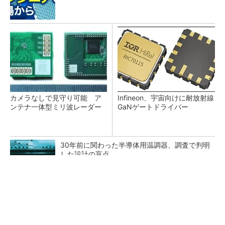
カメラなしで見守り可能 ア
Infineon、宇宙向けに耐放射線
ンテナ一体型ミリ波レーダー
GaNゲートドライバー
30年前に関わった半導体用温調器、調査で判明
した設計の盲点
「半導体プロセスエンジニア」って何するの？