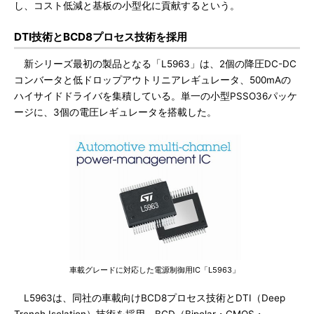
し、コスト低減と基板の小型化に貢献するという。
DTI技術とBCD8プロセス技術を採用
新シリーズ最初の製品となる「L5963」は、2個の降圧DC-DC
コンバータと低ドロップアウトリニアレギュレータ、500mAの
ハイサイドドライバを集積している。単一の小型PSSO36パッケ
ージに、3個の電圧レギュレータを搭載した。
車載グレードに対応した電源制御用IC「L5963」
L5963は、同社の車載向けBCD8プロセス技術とDTI（Deep