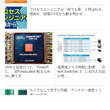
プロセスエンジニアが「何でも屋」と呼ばれる
理由を、現場の1日から解き明かす
20年と短命だった「PowerP
低周波ノイズ抑制に効果 「Si
C」、旧Freescaleが粘るもAr
lent Switcher 3」に42V入力品
mに勝てず
が登...
カメラなしで見守り可能 アンテナ一体型ミリ
波レーダー