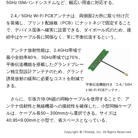
5GHz ISMバンドシステムなど、幅広い用途に対応する。
2.4／5GHz Wi-Fi PCBアンテナは、両側面2カ所に取り付け穴
を装備し、プリント配線板（PCB）にナットネジで固定すること
で、デバイス筺体へ確実に設置できる。ダイポール式のため、接
続中はケーブル長に関係なく、常に平衡伝送するという。
アンテナ放射性能は、2.4GHz帯域で
最小全効率80％、5GHz帯域では70％。
平衡伝送機能を搭載したグランドプレー
ン独立型設計アンテナのため、グランド
誘発放射の緩和に必要なコストを削減で
平衡伝送機能付き「2.4／5GH
きる。
z Wi-Fi PCBアンテナ」
さらに、引張力18.0N超の同軸ケーブルを使用することで、ア
ンテナ信頼性と無線機器への接続性を確保した。小型同軸ケーブ
ルは、ケーブル長50～300mmから選択できる。サイズは
40.95×9.00mmと小型で、省スペースとなっている。
Copyright © ITmedia, Inc. All Rights Reserved.