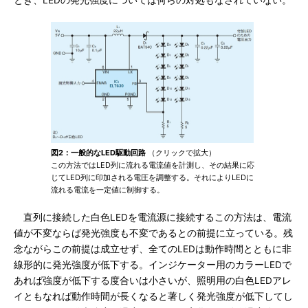
図2：一般的なLED駆動回路
（クリックで拡大）
この方法ではLED列に流れる電流値を計測し、その結果に応
じてLED列に印加される電圧を調整する。それによりLEDに
流れる電流を一定値に制御する。
直列に接続した白色LEDを電流源に接続するこの方法は、電流
値が不変ならば発光強度も不変であるとの前提に立っている。残
念ながらこの前提は成立せず、全てのLEDは動作時間とともに非
線形的に発光強度が低下する。インジケーター用のカラーLEDで
あれば強度が低下する度合いは小さいが、照明用の白色LEDアレ
イともなれば動作時間が長くなると著しく発光強度が低下してし