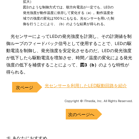
拡大）
図2のような制御方式では、順方向電流が一定でも、LEDの
発光強度が動作温度に依存して変化する（a）。動作温度全
域での強度の変化は100％にもなる。光センサーを用いた制
御を行うことにより、（b）のような結果が得られる。
光センサーによってLEDの発光強度を計測し、その計測値を制
御ループのフィードバック信号として使用することで、LEDの駆
動電流を制御し、発光強度を安定化させるのだ。LEDの発光強度
が低下したら駆動電流を増加させ、時間／温度の変化による発光
強度の低下を補償することによって、
図3（b）
のような特性が
得られる。
光センサーを利用したLED駆動回路を紹介
Copyright © ITmedia, Inc. All Rights Reserved.
次のページへ
あなたにおすすめ