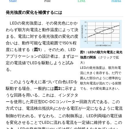
Share
Post
LINE
Hatena
発光強度の変化を補償するには
LEDの発光強度は、その発光色にかか
わらず順方向電流と動作温度によって決
まる。電流に対する発光強度の変化の度
合いは、動作可能な電流範囲で150％程
度にも達する（
図1
）。そのため、LED
図1：LEDの順方向電流と発光
アプリケーションの設計者は、まずは一
強度の関係
（クリックで拡
定の電流値でLEDを駆動しようと試み
大）
LEDの発光強度は、順方向電
る。
流に大きく依存する。だ円で
囲んだ部分のように標準的な
このような考えに基づいて白色LEDを
順方向電流が流れている状態
駆動する場合、一般的には
図2
に示すよ
でも、その変化量は大きい。
うな回路を用いる。これは、インダクタ
ーを使用した昇圧型DC-DCコンバーター回路方式である。この
方式では、電流検出抵抗R
にかかる電圧が一定になるように電流
1
制御が行われる。すなわち、この制御系は、LED列両端の電圧値
を変化させることでLEDに流れる電流を一定値に維持する。この
とき、LEDの発光強度については何らの対処もなされていない。