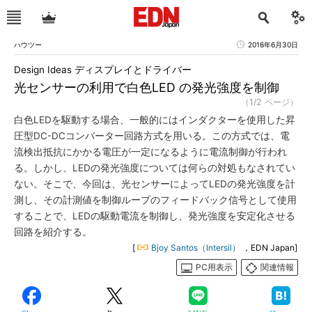
ハウツー
2016年6月30日
Design Ideas ディスプレイとドライバー
光センサーの利用で白色LED の発光強度を制御
（1/2 ページ）
白色LEDを駆動する場合、一般的にはインダクターを使用した昇
圧型DC-DCコンバーター回路方式を用いる。この方式では、電
流検出抵抗にかかる電圧が一定になるように電流制御が行われ
る。しかし、LEDの発光強度については何らの対処もなされてい
ない。そこで、今回は、光センサーによってLEDの発光強度を計
測し、その計測値を制御ループのフィードバック信号として使用
することで、LEDの駆動電流を制御し、発光強度を安定化させる
回路を紹介する。
[
Bjoy Santos（Intersil）
，EDN Japan]
PC用表示
関連情報