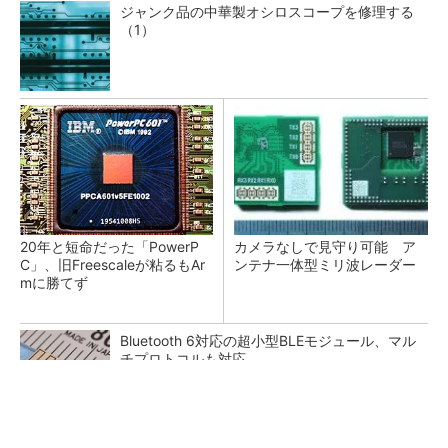
ジャンク品の中華製オシロスコープを修理する
（1）
20年と短命だった「PowerP
カメラなしで見守り可能 ア
C」、旧Freescaleが粘るもAr
ンテナ一体型ミリ波レーダー
mに勝てず
Bluetooth 6対応の超小型BLEモジュール、マル
チプロトコルも対応
低周波ノイズ抑制に効果 「Silent Switcher