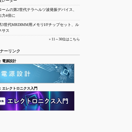
波レーダー
ロームの第2世代テラヘルツ波発振デバイス、
出力4倍に
第3世代MRDIMM用メモリI/Fチップセット、ル
ネサス
»
11～30位はこちら
ナーリンク
：電源設計
：エレクトロニクス入門