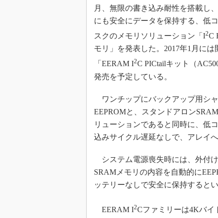
月、無限の書き込み耐性を搭載し
めざせ高効率！ モーター
座
にも安全にデータを保持する、低
2
Bluetooth mesh入門
スクのメモリソリューション「I
C
モリ」を発表した。2017年1月に
「SPICEの仕組みとその
最新記事一覧
2
「EERAM I
C PICtailキット（AC5
計測器メーカーから見た5
発売を予定している。
USB Type-Cの登場で評
う変わる？
ワンチップにバックアップ用シャ
IoT時代の無線規格を知る【
EEPROMと、スタンドアロンSR
編】
リューションであると同時に、低コ
IoT時代の無線規格を知る【
込みサイクル遅延なしで、アレイ
編】
システム電源喪失時には、外付け
SRAMメモリの内容を自動的にEE
ッテリーなしで安全に保持すると
2
EERAM I
Cファミリーは4Kバイト