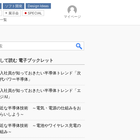
ソフト開発
Design Ideas
展示会
SPECIAL
マイページ
一覧
「電源技術」
イバ
して読む 電子ブックレット
入社員が知っておきたい半導体トレンド「次
代パワー半導体」
入社員が知っておきたい半導体トレンド「エ
ジAI」
近な半導体技術 ～電気・電源の仕組みをお
らいしよう～
近な半導体技術 ～電池やワイヤレス充電の
組み～