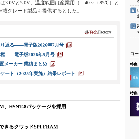
.0Vと5.0V、温度範囲は産業用（－40～＋85℃）と
。車載グレード製品も提供するとした。
り返る――電子版2026年7月号
コー
権――電子版2026年5月号
装置メーカー 業績まとめ
特集
ケート（2025年実施）結果レポート
特集
M、HSNT-8パッケージを採用
できるクワッドSPI FRAM