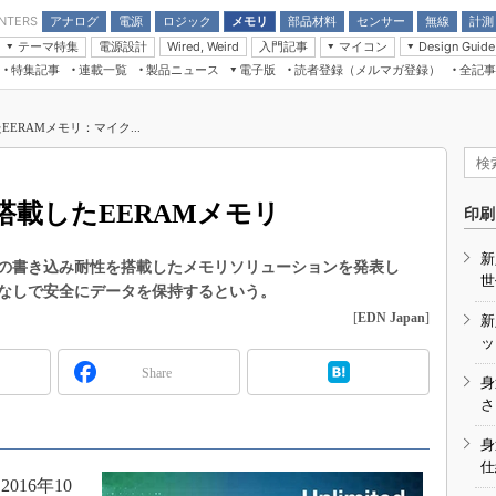
アナログ
電源
ロジック
メモリ
部品材料
センサー
無線
計測
ENTERS
テーマ特集
電源設計
入門記事
マイコン
Wired, Weird
Design Guide
アナログ機能回路
受動部品
特集記事
連載一覧
製品ニュース
電子版
読者登録（メルマガ登録）
全記事
計測機器
Microchip情報
モーター入門
マイコン講座
CEATEC
パワー関連と電源
機構部品
場から
EDN Japan×EE Times Japan統合電
EdgeTech＋
タイミングデバイス
オンデマンドセミナー
Q&Aで学ぶマイコン講座
子版
ディスプレイとドラ
ERAMメモリ：マイク...
録
TECHNO-FRONTIER
マイコン入門!! 必携用語集
電子ブックレット
計測とテスト
“徹底”活
組込み/エッジコンピューティング展
信号源とパルス信号
載したEERAMメモリ
人とくるま展
印刷
/DCコン
Wired, Weird
AUTOMOTIVE WORLD
新
講座
の書き込み耐性を搭載したメモリソリューションを発表し
世
なしで安全にデータを保持するという。
[
EDN Japan
]
新
ッ
Share
身
座
さ
基礎知識
身
仕
DCとノイ
16年10