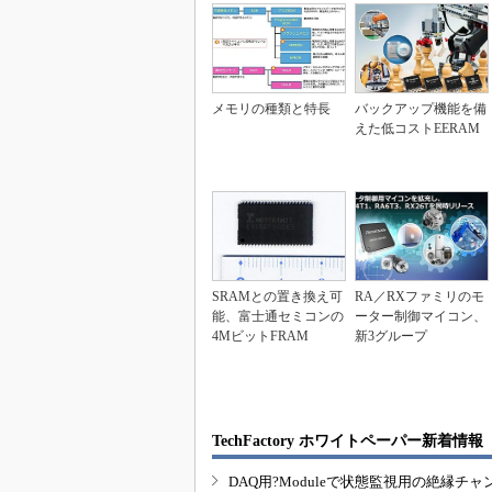
メモリの種類と特長
バックアップ機能を備
えた低コストEERAM
SRAMとの置き換え可
RA／RXファミリのモ
能、富士通セミコンの
ーター制御マイコン、
4MビットFRAM
新3グループ
TechFactory ホワイトペーパー新着情報
DAQ用?Moduleで状態監視用の絶縁