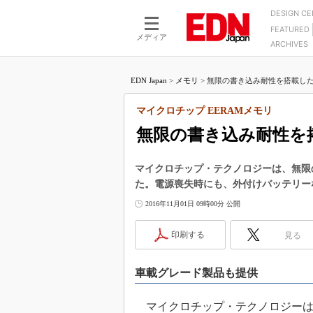
DESIGN C
FEATURED
モーター
LSI
メディア
ARCHIVES
電源設計
マイコン
プロセスエンジニアの現
カーボンニュートラルへの挑戦
FPGA
EDN Japan
>
メモリ
>
無限の書き込み耐性を搭載したE
マイクロプロセッサ懐古
IoT×製造業
中堅技術者に贈る電子部品
マイクロチップ EERAMメモリ
つながるクルマ
用講座
無限の書き込み耐性を搭
エレクトロニクス入門
たった2つの式で始めるDC
バーターの設計
5G（EE Times Japan）
DC-DCコンバーター活用
マイクロチップ・テクノロジーは、無限
医療エレ（EE Times Japan）
た。電源喪失時にも、外付けバッテリー
Wired, Weird
製品解剖（EE Times Japan）
2016年11月01日 09時00分 公開
マイコン講座
Q&Aで学ぶマイコン講座
印刷する
見る
高速シリアル伝送技術講
車載グレード製品も提供
記録計／データロガーの
アナログ設計のきほん／A
マイクロチップ・テクノロジーは20
ズ編