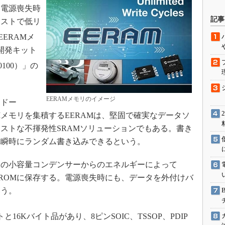
、電源喪失時
駆動入門講
記事
コストで低リ
 EERAMメ
は開発キット
活用設計」
00100）」の
G
価試験はど
EERAMメモリのイメージ
ドー
Thread
AMメモリを集積するEERAMは、堅固で確実なデータソ
ストな不揮発性SRAMソリューションでもある。書き
Z-Wave
へ瞬時にランダム書き込みできるという。
の小容量コンデンサーからのエネルギーによって
PROMに保存する。電源喪失時にも、データを外付けバ
いう。
と16Kバイト品があり、8ピンSOIC、TSSOP、PDIP