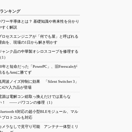
ランキング
パワー半導体とは？ 基礎知識や将来性を分かり
やすく解説
プロセスエンジニアが「何でも屋」と呼ばれる
理由を、現場の1日から解き明かす
ジャンク品の中華製オシロスコープを修理する
（1）
20年と短命だった「PowerPC」、旧Freescaleが
粘るもArmに勝てず
低周波ノイズ抑制に効果 「Silent Switcher 3」
に42V入力品が登場
電源は電解コン総取っ換えだけでは直らな
い！ ―― パワコンの修理（1）
Bluetooth 6対応の超小型BLEモジュール、マル
チプロトコルも対応
カメラなしで見守り可能 アンテナ一体型ミリ