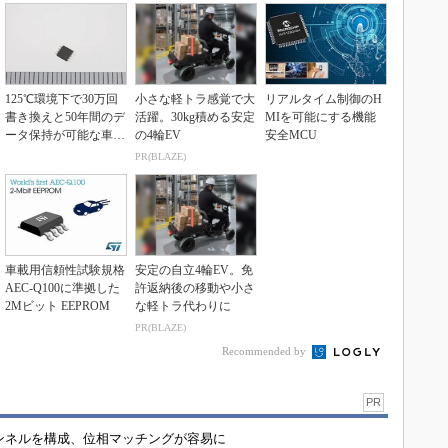
125℃環境下で30万回
小さな軽トラ感覚で大
リアルタイム制御のH
書き換えと50年間のデ
活躍。30kg積める安定
MIを可能にする機能
ータ保持が可能な車載
の4輪EV
安全MCU
向けEEPRO...
PR(BLAZE)
車載用信頼性試験規格
安定の自立4輪EV。免
AEC-Q100に準拠した
許返納後の移動や小さ
2Mビット EEPROM
な軽トラ代わりに
PR(BLAZE)
Recommended by
PR
チャンネルを構成、位相マッチングが容易に