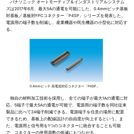
パナソニック オートモーティブ＆インダストリアルシステム
ズは2017年6月、最大5Aの通電を可能にした、0.4mmピッチ基板
対基板／基板対FPCコネクター「P4SP」シリーズを発表した。
電源用の端子数を削減し、産業機器や民生機器の小型化に対応す
る。
0.4mmピッチ 高電流対応コネクター「P4SP」
独自の材料加工技術を採用し、全ての端子が最大1Aの通電に対
応。5端子で最大5Aの通電が可能で、電源用の端子数を同社従来
製品に比べて24端子削減できる。電源端子を任意の場所に配置
できるため、基板上の配線設計の自由度が向上するという。ま
た、電源用と信号用を1つのコネクターに統合することも可能
で、コネクターの使用員数の低減にもつながる。