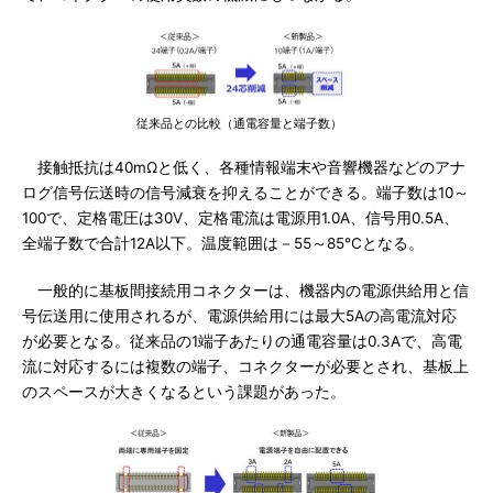
従来品との比較（通電容量と端子数）
接触抵抗は40mΩと低く、各種情報端末や音響機器などのアナ
ログ信号伝送時の信号減衰を抑えることができる。端子数は10～
100で、定格電圧は30V、定格電流は電源用1.0A、信号用0.5A、
全端子数で合計12A以下。温度範囲は－55～85℃となる。
一般的に基板間接続用コネクターは、機器内の電源供給用と信
号伝送用に使用されるが、電源供給用には最大5Aの高電流対応
が必要となる。従来品の1端子あたりの通電容量は0.3Aで、高電
流に対応するには複数の端子、コネクターが必要とされ、基板上
のスペースが大きくなるという課題があった。