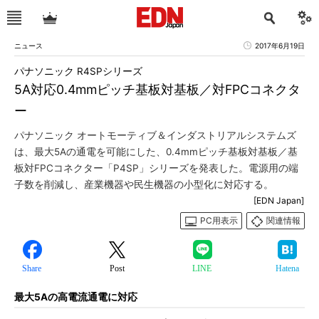
ニュース
2017年6月19日
パナソニック R4SPシリーズ
5A対応0.4mmピッチ基板対基板／対FPCコネクタ
ー
パナソニック オートモーティブ＆インダストリアルシステムズ
は、最大5Aの通電を可能にした、0.4mmピッチ基板対基板／基
板対FPCコネクター「P4SP」シリーズを発表した。電源用の端
子数を削減し、産業機器や民生機器の小型化に対応する。
[EDN Japan]
PC用表示
関連情報
Share
Post
LINE
Hatena
最大5Aの高電流通電に対応