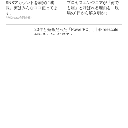
SNSアカウントを着実に成
プロセスエンジニアが「何で
長。実はみんなココ使ってま
も屋」と呼ばれる理由を、現
す。
場の1日から解き明かす
PR(Dreaw合同会社)
20年と短命だった「PowerPC」、旧Freescale
が粘るもArmに勝てず
低周波ノイズ抑制に効果 「Silent Switcher
3」に42V入力品が登...
カメラなしで見守り可能 アンテナ一体型ミリ
波レーダー