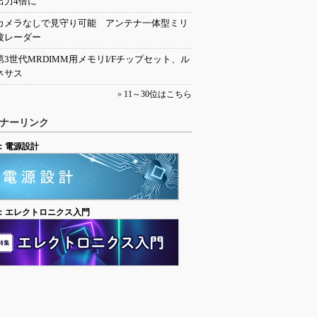
出力4倍に
カメラなしで見守り可能 アンテナ一体型ミリ
波レーダー
第3世代MRDIMM用メモリI/Fチップセット、ル
ネサス
»
11～30位はこちら
ナーリンク
：電源設計
：エレクトロニクス入門