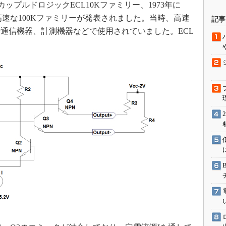
ターカップルドロジックECL10Kファミリー、1973年に
駆動入門講
rから3倍程度高速な100Kファミリーが発表されました。当時、高速
記事
通信機器、計測機器などで使用されていました。ECL
。
活用設計」
G
価試験はど
Thread
Z-Wave