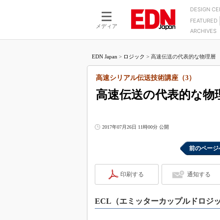
DESIGN C
FEATURED
モーター
LSI
メディア
ARCHIVES
電源設計
マイコン
プロセスエンジニアの現
カーボンニュートラルへの挑戦
FPGA
EDN Japan
>
ロジック
>
高速伝送の代表的な物理層 LV
マイクロプロセッサ懐古
IoT×製造業
中堅技術者に贈る電子部品
高速シリアル伝送技術講座（3）
つながるクルマ
用講座
高速伝送の代表的な物理層
エレクトロニクス入門
たった2つの式で始めるDC
バーターの設計
5G（EE Times Japan）
DC-DCコンバーター活用
医療エレ（EE Times Japan）
2017年07月26日 11時00分 公開
Wired, Weird
製品解剖（EE Times Japan）
マイコン講座
前のページ
Q&Aで学ぶマイコン講座
印刷する
通知する
高速シリアル伝送技術講
記録計／データロガーの
ECL（エミッターカップルドロジ
アナログ設計のきほん／A
ズ編