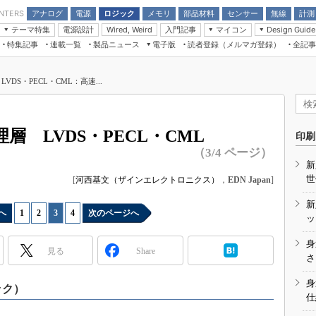
アナログ
電源
ロジック
メモリ
部品材料
センサー
無線
計測
ENTERS
テーマ特集
電源設計
入門記事
マイコン
Wired, Weird
Design Guide
アナログ機能回路
受動部品
特集記事
連載一覧
製品ニュース
電子版
読者登録（メルマガ登録）
全記事
計測機器
Microchip情報
モーター入門
マイコン講座
CEATEC
パワー関連と電源
機構部品
場から
EDN Japan×EE Times Japan統合電
EdgeTech＋
タイミングデバイス
オンデマンドセミナー
Q&Aで学ぶマイコン講座
子版
ディスプレイとドラ
DS・PECL・CML：高速...
録
TECHNO-FRONTIER
マイコン入門!! 必携用語集
電子ブックレット
計測とテスト
“徹底”活
組込み/エッジコンピューティング展
信号源とパルス信号
 LVDS・PECL・CML
人とくるま展
印刷
/DCコン
Wired, Weird
（3/4 ページ）
AUTOMOTIVE WORLD
新
講座
世
[
河西基文（ザインエレクトロニクス）
，
EDN Japan
]
新
へ
1
|
2
|
3
|
4
次のページへ
ッ
身
見る
Share
座
さ
基礎知識
身
ック）
仕
DCとノイ