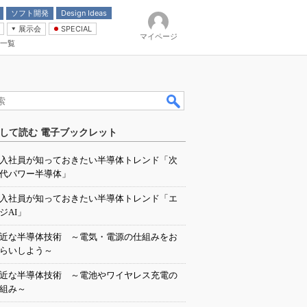
ソフト開発
Design Ideas
展示会
SPECIAL
マイページ
一覧
「電源技術」
イバ
して読む 電子ブックレット
入社員が知っておきたい半導体トレンド「次
代パワー半導体」
入社員が知っておきたい半導体トレンド「エ
ジAI」
近な半導体技術 ～電気・電源の仕組みをお
らいしよう～
近な半導体技術 ～電池やワイヤレス充電の
組み～