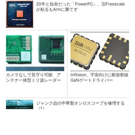
20年と短命だった「PowerPC」、旧Freescale
が粘るもArmに勝てず
カメラなしで見守り可能 ア
Infineon、宇宙向けに耐放射線
ンテナ一体型ミリ波レーダー
GaNゲートドライバー
ジャンク品の中華製オシロスコープを修理する
（1）
低周波ノイズ抑制に効果 「Silent Switcher