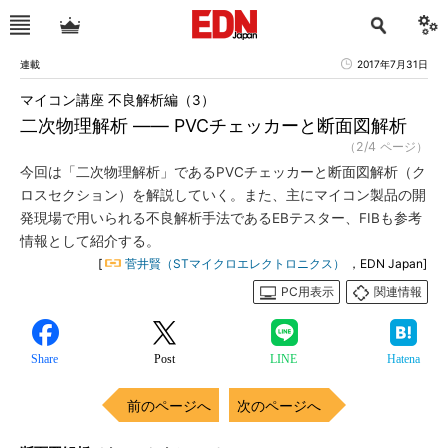
連載
2017年7月31日
マイコン講座 不良解析編（3）
二次物理解析 ―― PVCチェッカーと断面図解析
（2/4 ページ）
今回は「二次物理解析」であるPVCチェッカーと断面図解析（ク
ロスセクション）を解説していく。また、主にマイコン製品の開
発現場で用いられる不良解析手法であるEBテスター、FIBも参考
情報として紹介する。
[
菅井賢（STマイクロエレクトロニクス）
，EDN Japan]
PC用表示
関連情報
Share
Post
LINE
Hatena
前のページへ
次のページへ