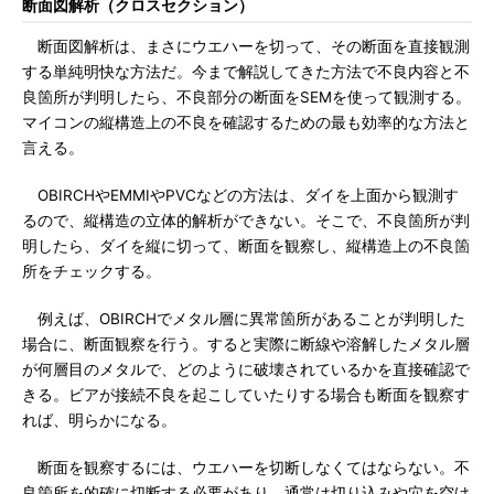
断面図解析（クロスセクション）
断面図解析は、まさにウエハーを切って、その断面を直接観測
する単純明快な方法だ。今まで解説してきた方法で不良内容と不
良箇所が判明したら、不良部分の断面をSEMを使って観測する。
マイコンの縦構造上の不良を確認するための最も効率的な方法と
言える。
OBIRCHやEMMIやPVCなどの方法は、ダイを上面から観測す
るので、縦構造の立体的解析ができない。そこで、不良箇所が判
明したら、ダイを縦に切って、断面を観察し、縦構造上の不良箇
所をチェックする。
例えば、OBIRCHでメタル層に異常箇所があることが判明した
場合に、断面観察を行う。すると実際に断線や溶解したメタル層
が何層目のメタルで、どのように破壊されているかを直接確認で
きる。ビアが接続不良を起こしていたりする場合も断面を観察す
れば、明らかになる。
断面を観察するには、ウエハーを切断しなくてはならない。不
良箇所を的確に切断する必要があり、通常は切り込みや穴を空け