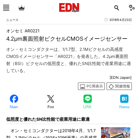
ニュース
2018年4月23日
オンセミ AR0221
4.2μm裏面照射ピクセルCMOSイメージセンサー
オン・セミコンダクターは、1/1.7型、2.1Mピクセルの高感度
CMOSイメージセンサー「AR0221」を発表した。4.2μm裏面照
射（BSI）ピクセルの低照度と、優れたSN比性能で産業用途に適
している。
[EDN Japan]
PC用表示
関連情報
Share
Post
LINE
Hatena
低照度と優れたSN比性能で産業用途に最適
オン・セミコンダクターは2018年4月、1/1.7
型、2.1Mピクセル（1936×1096画素）の高感度