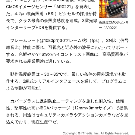
CMOSイメージセンサー「AR0221」を発表し
た。4.2μm裏面照射（BSI）ピクセルの採用が特
長で、クラス最高の低照度感度を達成。3露光線
高感度CMOSセンサ
インターリーブHDRを提供する。
ー「AR0221」
フレームレートは1080pで30フレーム/秒（fps）。SN比（信号
雑音比）性能に優れ、可視光と近赤外の波長にわたってサポート
する。色鮮やかで16:9のハイコントラスト画像は、高品質画像が
要求される産業用途に適している。
動作温度範囲は－30～85℃で、厳しい条件の屋外環境でも動
作する。2線式シリアルインタフェースを通して、プログラムに
よる制御が可能だ。
カバーグラスに反射防止コーティングを施した耐久性、信頼
性、堅牢性の高いiBGAパッケージ（12mm×9mmサイズ）で提供
される。用途はセキュリティカメラやアクションカメラなどを見
込んでおり、現在生産中だ。
Copyright © ITmedia, Inc. All Rights Reserved.