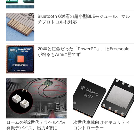
Bluetooth 6対応の超小型BLEモジュール、マル
チプロトコルも対応
20年と短命だった「PowerPC」、旧Freescale
が粘るもArmに勝てず
ロームの第2世代テラヘルツ波
次世代車載向けセキュリティ
発振デバイス、出力4倍に
コントローラー