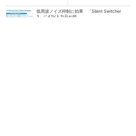
低周波ノイズ抑制に効果 「Silent Switcher
3」に42V入力品が登...
「半導体プロセスエンジニア」って何するの？
30年前に関わった半導体用温調器、調査で判明
した設計の盲点