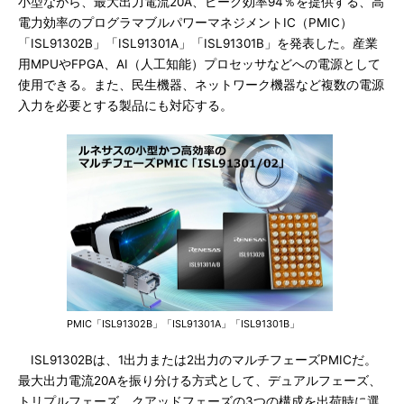
小型ながら、最大出力電流20A、ピーク効率94％を提供する、高
電力効率のプログラマブルパワーマネジメントIC（PMIC）
「ISL91302B」「ISL91301A」「ISL91301B」を発表した。産業
用MPUやFPGA、AI（人工知能）プロセッサなどへの電源として
使用できる。また、民生機器、ネットワーク機器など複数の電源
入力を必要とする製品にも対応する。
PMIC「ISL91302B」「ISL91301A」「ISL91301B」
ISL91302Bは、1出力または2出力のマルチフェーズPMICだ。
最大出力電流20Aを振り分ける方式として、デュアルフェーズ、
トリプルフェーズ、クアッドフェーズの3つの構成を出荷時に選