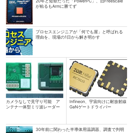
20年と短命だった「PowerPC」、旧Freescale
が粘るもArmに勝てず
プロセスエンジニアが「何でも屋」と呼ばれる
理由を、現場の1日から解き明かす
カメラなしで見守り可能 ア
Infineon、宇宙向けに耐放射線
ンテナ一体型ミリ波レーダー
GaNゲートドライバー
30年前に関わった半導体用温調器、調査で判明