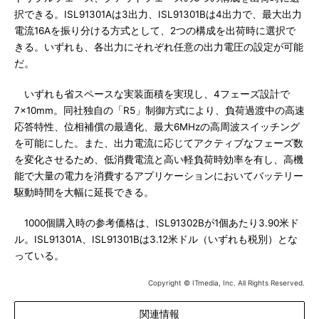
択できる。ISL91301Aは3出力、ISL91301Bは4出力で、最大出力
電流16Aを振り分ける方式として、2つの構成を出荷時に選択で
きる。いずれも、各出力にそれぞれ任意の出力電圧の設定が可能
だ。
いずれも省スペースな実装面積を実現し、4フェーズ設計で
7×10mm。同社独自の「R5」制御方式により、負荷過渡中の高速
応答特性、位相補償の最適化、最大6MHzの高周波スイッチング
を可能にした。また、出力電流に応じてアクティブなフェーズ数
を変化させるため、低消費電流と高い軽負荷時効率を有し、高機
能で大量の電力を消費するアプリケーションにおいてバッテリー
駆動時間を大幅に延長できる。
1000個購入時の参考価格は、ISL91302Bが1個あたり3.90米ド
ル。ISL91301A、ISL91301Bは3.12米ドル（いずれも税別）とな
っている。
Copyright © ITmedia, Inc. All Rights Reserved.
関連情報