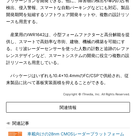
プリケーションを開発できる。他に、障害物の検出や車内の占有
検出、侵入警報、スマートな自動パーキングなどにも対応。製品
開発期間を短縮するソフトウェア開発キットや、複数の設計リソ
ースも用意する。
産業用のIWR1642は、小型フォームファクターと高分解能を提
供し、スマートで高効率な市街、建物、機械の構築を可能にす
る。ミリ波レーダーセンサーを使った人数の計数と追跡のレファ
レンスデザインなど、スマートシステムの開発に役立つ複数の設
計リソースも用意している。
パッケージはいずれも10.4×10.4mmのFC/CSPで供給され、従
来製品に比べて基板実装面積を抑えることができる。
Copyright © ITmedia, Inc. All Rights Reserved.
関連情報
関連記事
車載向けの28nm CMOSレーダープラットフォーム